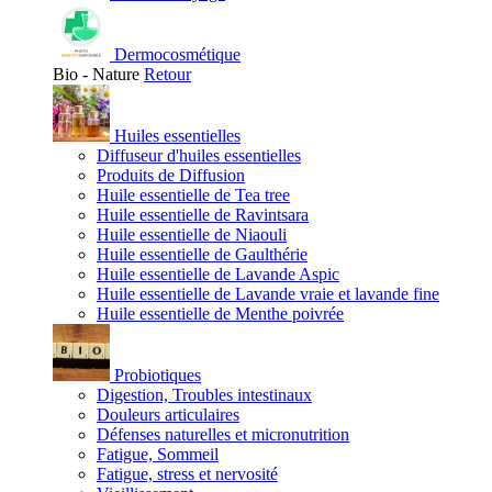
Dermocosmétique
Bio - Nature
Retour
Huiles essentielles
Diffuseur d'huiles essentielles
Produits de Diffusion
Huile essentielle de Tea tree
Huile essentielle de Ravintsara
Huile essentielle de Niaouli
Huile essentielle de Gaulthérie
Huile essentielle de Lavande Aspic
Huile essentielle de Lavande vraie et lavande fine
Huile essentielle de Menthe poivrée
Probiotiques
Digestion, Troubles intestinaux
Douleurs articulaires
Défenses naturelles et micronutrition
Fatigue, Sommeil
Fatigue, stress et nervosité