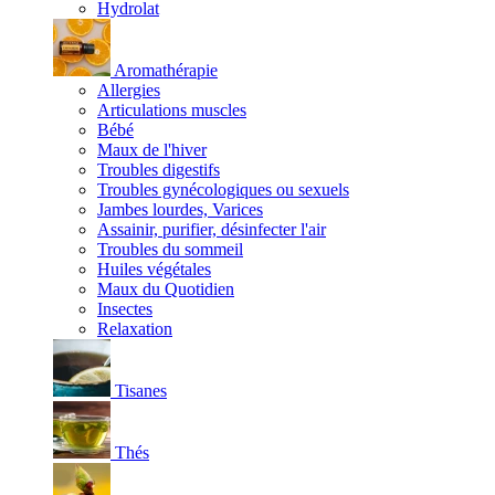
Hydrolat
Aromathérapie
Allergies
Articulations muscles
Bébé
Maux de l'hiver
Troubles digestifs
Troubles gynécologiques ou sexuels
Jambes lourdes, Varices
Assainir, purifier, désinfecter l'air
Troubles du sommeil
Huiles végétales
Maux du Quotidien
Insectes
Relaxation
Tisanes
Thés