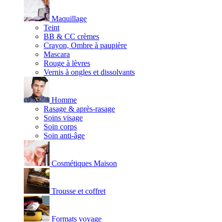
Maquillage
Teint
BB & CC crèmes
Crayon, Ombre à paupière
Mascara
Rouge à lèvres
Vernis à ongles et dissolvants
Homme
Rasage & après-rasage
Soins visage
Soin corps
Soin anti-âge
Cosmétiques Maison
Trousse et coffret
Formats voyage