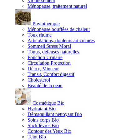
Vieillissement
Ménopause, traitement naturel
Phytotherapie
Ménopause bouffées de chaleur
Toux rhume
Articulations, douleurs articulaires
Sommeil Stress Moral
Tonus, défenses naturelles
Fonction Urinaire
Circulation Protection
Détox, Minceur
Transit, Confort digestif
Cholesterol
Beauté de la peau
Cosmétique Bio
Hydratant Bio
Démaquillant nettoyant Bio
Soins corps Bio
Stick lèvres Bio
Contour des Yeux Bio
Teint Bio