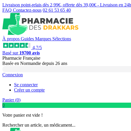
Livraison point-relais dès
2,99€
, offerte dès
39,00€
- Livraison en
24
FAQ
Contactez-nous
02 61 53 65 40
À propos
Guides
Marques
Sélections
4,7/5
Basé sur
19700 avis
Pharmacie Française
Basée
en Normandie
depuis
26 ans
Connexion
Se connecter
Créer un compte
Panier (
0
)
0
Votre panier est vide !
Rechercher un article, un médicament...