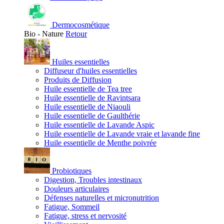
Dermocosmétique
Bio - Nature
Retour
Huiles essentielles
Diffuseur d'huiles essentielles
Produits de Diffusion
Huile essentielle de Tea tree
Huile essentielle de Ravintsara
Huile essentielle de Niaouli
Huile essentielle de Gaulthérie
Huile essentielle de Lavande Aspic
Huile essentielle de Lavande vraie et lavande fine
Huile essentielle de Menthe poivrée
Probiotiques
Digestion, Troubles intestinaux
Douleurs articulaires
Défenses naturelles et micronutrition
Fatigue, Sommeil
Fatigue, stress et nervosité