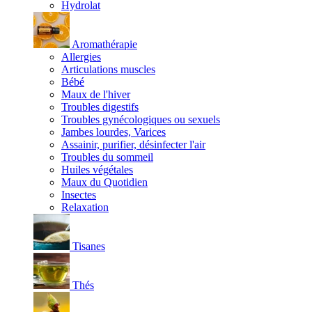
Hydrolat
Aromathérapie
Allergies
Articulations muscles
Bébé
Maux de l'hiver
Troubles digestifs
Troubles gynécologiques ou sexuels
Jambes lourdes, Varices
Assainir, purifier, désinfecter l'air
Troubles du sommeil
Huiles végétales
Maux du Quotidien
Insectes
Relaxation
Tisanes
Thés