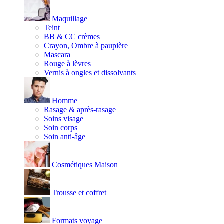
Maquillage
Teint
BB & CC crèmes
Crayon, Ombre à paupière
Mascara
Rouge à lèvres
Vernis à ongles et dissolvants
Homme
Rasage & après-rasage
Soins visage
Soin corps
Soin anti-âge
Cosmétiques Maison
Trousse et coffret
Formats voyage