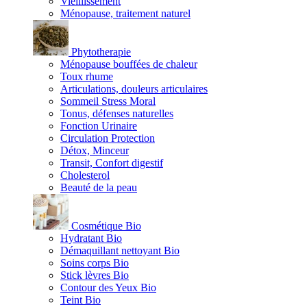
Vieillissement
Ménopause, traitement naturel
Phytotherapie
Ménopause bouffées de chaleur
Toux rhume
Articulations, douleurs articulaires
Sommeil Stress Moral
Tonus, défenses naturelles
Fonction Urinaire
Circulation Protection
Détox, Minceur
Transit, Confort digestif
Cholesterol
Beauté de la peau
Cosmétique Bio
Hydratant Bio
Démaquillant nettoyant Bio
Soins corps Bio
Stick lèvres Bio
Contour des Yeux Bio
Teint Bio