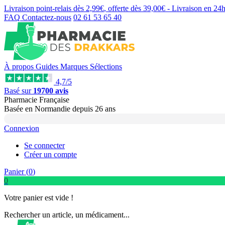
Livraison point-relais dès
2,99€
, offerte dès
39,00€
- Livraison en
24
FAQ
Contactez-nous
02 61 53 65 40
À propos
Guides
Marques
Sélections
4,7/5
Basé sur
19700 avis
Pharmacie Française
Basée
en Normandie
depuis
26 ans
Connexion
Se connecter
Créer un compte
Panier (
0
)
0
Votre panier est vide !
Rechercher un article, un médicament...