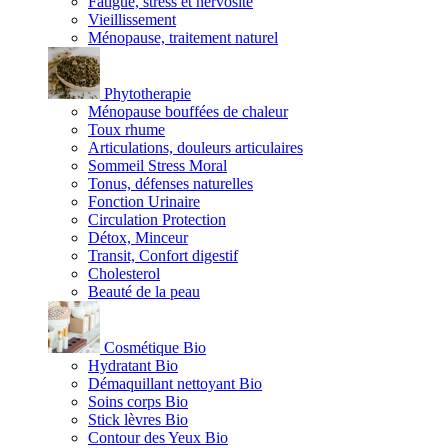
Fatigue, stress et nervosité
Vieillissement
Ménopause, traitement naturel
Phytotherapie
Ménopause bouffées de chaleur
Toux rhume
Articulations, douleurs articulaires
Sommeil Stress Moral
Tonus, défenses naturelles
Fonction Urinaire
Circulation Protection
Détox, Minceur
Transit, Confort digestif
Cholesterol
Beauté de la peau
Cosmétique Bio
Hydratant Bio
Démaquillant nettoyant Bio
Soins corps Bio
Stick lèvres Bio
Contour des Yeux Bio