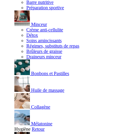
Barre nutritive
Préparation sportive
Minceur
Crème anti-cellulite
Détox
Soins amincissants
Régimes, substituts de repas
Brûleurs de graisse
Draineurs minceur
Bonbons et Pastilles
Huile de massage
Collagène
Mélatonine
Hygiène
Retour