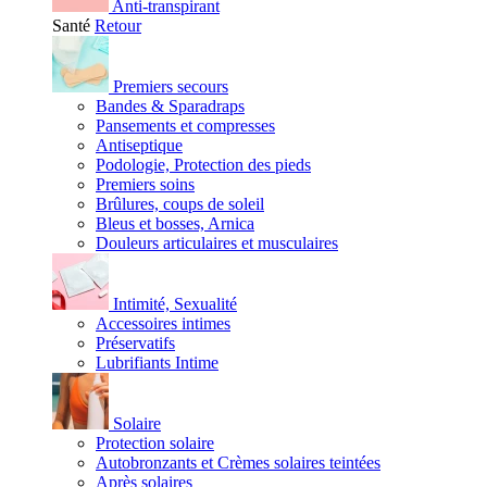
Anti-transpirant
Santé
Retour
Premiers secours
Bandes & Sparadraps
Pansements et compresses
Antiseptique
Podologie, Protection des pieds
Premiers soins
Brûlures, coups de soleil
Bleus et bosses, Arnica
Douleurs articulaires et musculaires
Intimité, Sexualité
Accessoires intimes
Préservatifs
Lubrifiants Intime
Solaire
Protection solaire
Autobronzants et Crèmes solaires teintées
Après solaires