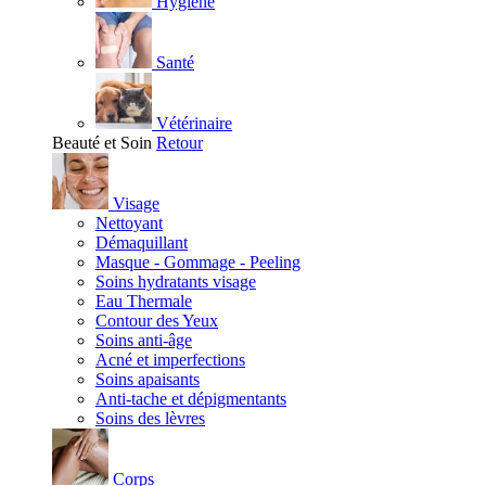
Hygiène
Santé
Vétérinaire
Beauté et Soin
Retour
Visage
Nettoyant
Démaquillant
Masque - Gommage - Peeling
Soins hydratants visage
Eau Thermale
Contour des Yeux
Soins anti-âge
Acné et imperfections
Soins apaisants
Anti-tache et dépigmentants
Soins des lèvres
Corps