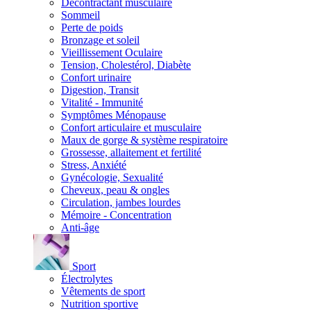
Décontractant musculaire
Sommeil
Perte de poids
Bronzage et soleil
Vieillissement Oculaire
Tension, Cholestérol, Diabète
Confort urinaire
Digestion, Transit
Vitalité - Immunité
Symptômes Ménopause
Confort articulaire et musculaire
Maux de gorge & système respiratoire
Grossesse, allaitement et fertilité
Stress, Anxiété
Gynécologie, Sexualité
Cheveux, peau & ongles
Circulation, jambes lourdes
Mémoire - Concentration
Anti-âge
Sport
Électrolytes
Vêtements de sport
Nutrition sportive