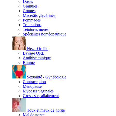
Doses
Granules
Gouttes
Macérâts glycérinés
Pommades
Triturations
Teintures mères
Spécialités homéopathique
Nez - Oreille
Lavage ORL
Antihistaminique
Rhume
Sexualité - Gynécologie
Contraception
Ménopause
Mycoses vaginales
Grossesse, allaitement
Toux et maux de gorge
Mal de gorge