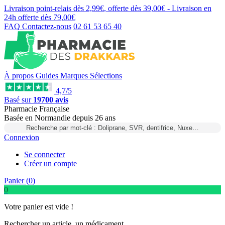
Livraison point-relais dès
2,99€
, offerte dès
39,00€
- Livraison en
24h
offerte dès
79,00€
FAQ
Contactez-nous
02 61 53 65 40
À propos
Guides
Marques
Sélections
4,7/5
Basé sur
19700 avis
Pharmacie Française
Basée
en Normandie
depuis
26 ans
Recherche par mot-clé : Doliprane, SVR, dentifrice, Nuxe…
Connexion
Se connecter
Créer un compte
Panier (
0
)
0
Votre panier est vide !
Rechercher un article, un médicament...