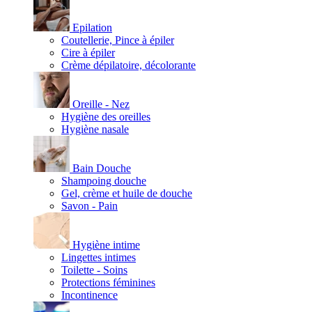
Epilation
Coutellerie, Pince à épiler
Cire à épiler
Crème dépilatoire, décolorante
Oreille - Nez
Hygiène des oreilles
Hygiène nasale
Bain Douche
Shampoing douche
Gel, crème et huile de douche
Savon - Pain
Hygiène intime
Lingettes intimes
Toilette - Soins
Protections féminines
Incontinence