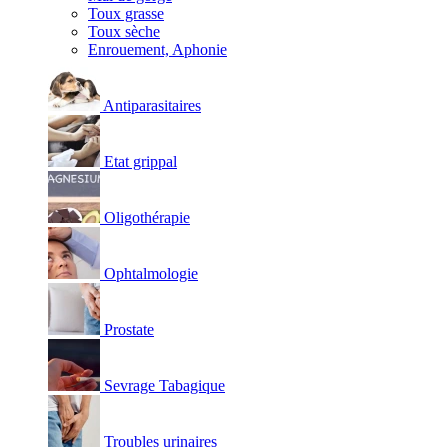
Toux grasse
Toux sèche
Enrouement, Aphonie
Antiparasitaires
Etat grippal
Oligothérapie
Ophtalmologie
Prostate
Sevrage Tabagique
Troubles urinaires