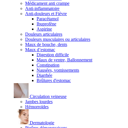
Médicament anti crampe
Anti-inflammatoire
Anti-douleurs et Fièvre
Paracétamol
Ibuprofène
Aspirine
Douleurs articulaires
Douleurs musculaires ou articulaires
Maux de bouche, dents
Maux d’estomac
Digestion difficile
Maux de ventre, Ballonnement
Constipation
Nausées, vomissements
Diarrhée
Brûlures d'estomac
Circulation veineuse
Jambes lourdes
Hémorroïdes
Dermatologie
Piqûres démangeaisons