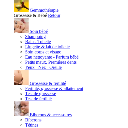
Gemmothérapie
Grossesse & Bébé
Retour
Soin bébé
Shampoing
Bain - Toilette
Lingette & lait de toilette
Soin corps et visage
Eau nettoyante - Parfum bébé
Petits maux, Premières dents
Yeux - Nez - Oreille
Grossesse & fertilité
Fertilité, grossesse & allaitement
Test de grossesse
Test de fertilité
Biberons & accessoires
Biberons
Tétines