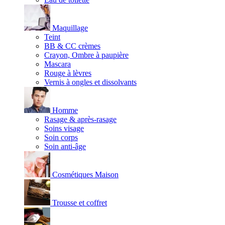
Maquillage
Teint
BB & CC crèmes
Crayon, Ombre à paupière
Mascara
Rouge à lèvres
Vernis à ongles et dissolvants
Homme
Rasage & après-rasage
Soins visage
Soin corps
Soin anti-âge
Cosmétiques Maison
Trousse et coffret