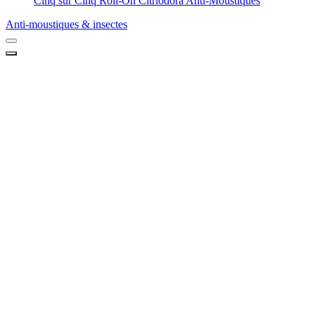
Cinq sur Cinq Roll-On Citriodora Anti-Moustiques
Anti-moustiques & insectes