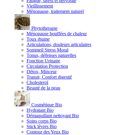
Fatigue, stress et nervosité
Vieillissement
Ménopause, traitement naturel
Phytotherapie
Ménopause bouffées de chaleur
Toux rhume
Articulations, douleurs articulaires
Sommeil Stress Moral
Tonus, défenses naturelles
Fonction Urinaire
Circulation Protection
Détox, Minceur
Transit, Confort digestif
Cholesterol
Beauté de la peau
Cosmétique Bio
Hydratant Bio
Démaquillant nettoyant Bio
Soins corps Bio
Stick lèvres Bio
Contour des Yeux Bio