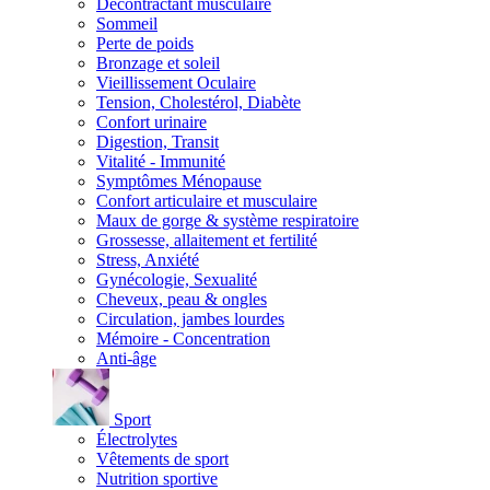
Décontractant musculaire
Sommeil
Perte de poids
Bronzage et soleil
Vieillissement Oculaire
Tension, Cholestérol, Diabète
Confort urinaire
Digestion, Transit
Vitalité - Immunité
Symptômes Ménopause
Confort articulaire et musculaire
Maux de gorge & système respiratoire
Grossesse, allaitement et fertilité
Stress, Anxiété
Gynécologie, Sexualité
Cheveux, peau & ongles
Circulation, jambes lourdes
Mémoire - Concentration
Anti-âge
Sport
Électrolytes
Vêtements de sport
Nutrition sportive