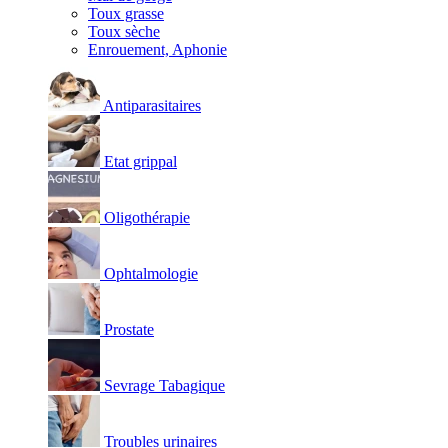
Toux grasse
Toux sèche
Enrouement, Aphonie
Antiparasitaires
Etat grippal
Oligothérapie
Ophtalmologie
Prostate
Sevrage Tabagique
Troubles urinaires