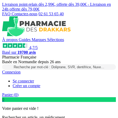
Livraison point-relais dès
2,99€
, offerte dès
39,00€
- Livraison en
24h
offerte dès
79,00€
FAQ
Contactez-nous
02 61 53 65 40
À propos
Guides
Marques
Sélections
4,7/5
Basé sur
19700 avis
Pharmacie Française
Basée
en Normandie
depuis
26 ans
Recherche par mot-clé : Doliprane, SVR, dentifrice, Nuxe…
Connexion
Se connecter
Créer un compte
Panier (
0
)
0
Votre panier est vide !
Rechercher un article, un médicament...