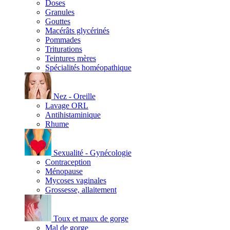
Doses
Granules
Gouttes
Macérâts glycérinés
Pommades
Triturations
Teintures mères
Spécialités homéopathique
Nez - Oreille
Lavage ORL
Antihistaminique
Rhume
Sexualité - Gynécologie
Contraception
Ménopause
Mycoses vaginales
Grossesse, allaitement
Toux et maux de gorge
Mal de gorge