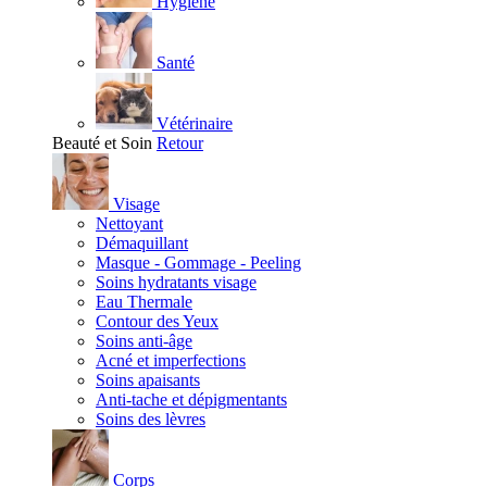
Hygiène
Santé
Vétérinaire
Beauté et Soin
Retour
Visage
Nettoyant
Démaquillant
Masque - Gommage - Peeling
Soins hydratants visage
Eau Thermale
Contour des Yeux
Soins anti-âge
Acné et imperfections
Soins apaisants
Anti-tache et dépigmentants
Soins des lèvres
Corps