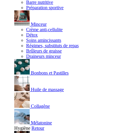
Barre nutritive
Préparation sportive
Minceur
Crème anti-cellulite
Détox
Soins amincissants
Régimes, substituts de repas
Brûleurs de graisse
Draineurs minceur
Bonbons et Pastilles
Huile de massage
Collagène
Mélatonine
Hygiène
Retour