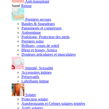
Anti-transpirant
Santé
Retour
Premiers secours
Bandes & Sparadraps
Pansements et compresses
Antiseptique
Podologie, Protection des pieds
Premiers soins
Brûlures, coups de soleil
Bleus et bosses, Arnica
Douleurs articulaires et musculaires
Intimité, Sexualité
Accessoires intimes
Préservatifs
Lubrifiants Intime
Solaire
Protection solaire
Autobronzants et Crèmes solaires teintées
Après solaires