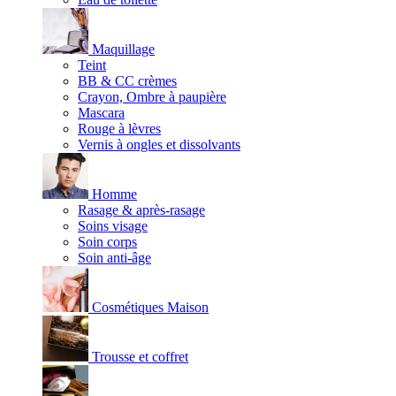
Maquillage
Teint
BB & CC crèmes
Crayon, Ombre à paupière
Mascara
Rouge à lèvres
Vernis à ongles et dissolvants
Homme
Rasage & après-rasage
Soins visage
Soin corps
Soin anti-âge
Cosmétiques Maison
Trousse et coffret