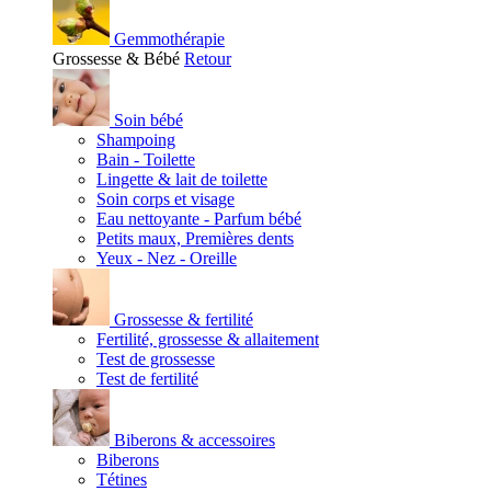
Gemmothérapie
Grossesse & Bébé
Retour
Soin bébé
Shampoing
Bain - Toilette
Lingette & lait de toilette
Soin corps et visage
Eau nettoyante - Parfum bébé
Petits maux, Premières dents
Yeux - Nez - Oreille
Grossesse & fertilité
Fertilité, grossesse & allaitement
Test de grossesse
Test de fertilité
Biberons & accessoires
Biberons
Tétines