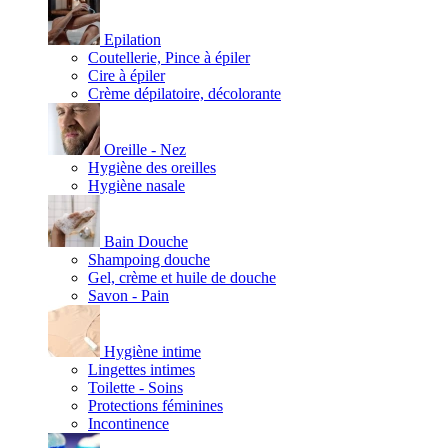
Epilation
Coutellerie, Pince à épiler
Cire à épiler
Crème dépilatoire, décolorante
Oreille - Nez
Hygiène des oreilles
Hygiène nasale
Bain Douche
Shampoing douche
Gel, crème et huile de douche
Savon - Pain
Hygiène intime
Lingettes intimes
Toilette - Soins
Protections féminines
Incontinence