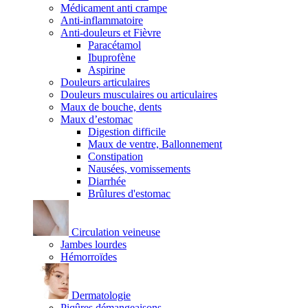
Médicament anti crampe
Anti-inflammatoire
Anti-douleurs et Fièvre
Paracétamol
Ibuprofène
Aspirine
Douleurs articulaires
Douleurs musculaires ou articulaires
Maux de bouche, dents
Maux d’estomac
Digestion difficile
Maux de ventre, Ballonnement
Constipation
Nausées, vomissements
Diarrhée
Brûlures d'estomac
Circulation veineuse
Jambes lourdes
Hémorroïdes
Dermatologie
Piqûres démangeaisons