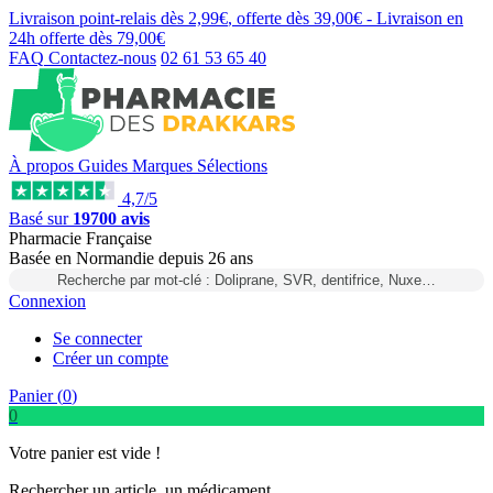
Livraison point-relais dès
2,99€
, offerte dès
39,00€
- Livraison en
24h
offerte dès
79,00€
FAQ
Contactez-nous
02 61 53 65 40
À propos
Guides
Marques
Sélections
4,7/5
Basé sur
19700 avis
Pharmacie Française
Basée
en Normandie
depuis
26 ans
Recherche par mot-clé : Doliprane, SVR, dentifrice, Nuxe…
Connexion
Se connecter
Créer un compte
Panier (
0
)
0
Votre panier est vide !
Rechercher un article, un médicament...