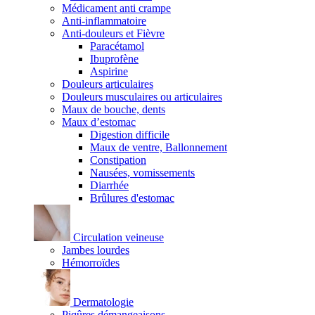
Médicament anti crampe
Anti-inflammatoire
Anti-douleurs et Fièvre
Paracétamol
Ibuprofène
Aspirine
Douleurs articulaires
Douleurs musculaires ou articulaires
Maux de bouche, dents
Maux d’estomac
Digestion difficile
Maux de ventre, Ballonnement
Constipation
Nausées, vomissements
Diarrhée
Brûlures d'estomac
Circulation veineuse
Jambes lourdes
Hémorroïdes
Dermatologie
Piqûres démangeaisons