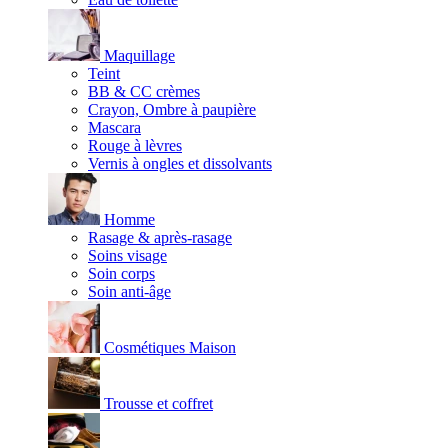
Maquillage
Teint
BB & CC crèmes
Crayon, Ombre à paupière
Mascara
Rouge à lèvres
Vernis à ongles et dissolvants
Homme
Rasage & après-rasage
Soins visage
Soin corps
Soin anti-âge
Cosmétiques Maison
Trousse et coffret