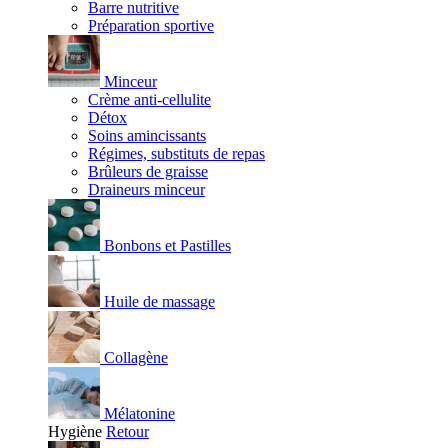
Barre nutritive
Préparation sportive
Minceur
Crème anti-cellulite
Détox
Soins amincissants
Régimes, substituts de repas
Brûleurs de graisse
Draineurs minceur
Bonbons et Pastilles
Huile de massage
Collagène
Mélatonine
Hygiène
Retour