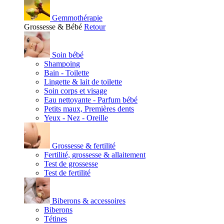
Gemmothérapie
Grossesse & Bébé
Retour
Soin bébé
Shampoing
Bain - Toilette
Lingette & lait de toilette
Soin corps et visage
Eau nettoyante - Parfum bébé
Petits maux, Premières dents
Yeux - Nez - Oreille
Grossesse & fertilité
Fertilité, grossesse & allaitement
Test de grossesse
Test de fertilité
Biberons & accessoires
Biberons
Tétines