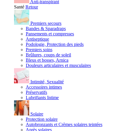
Anti-transpirant
Santé
Retour
Premiers secours
Bandes & Sparadraps
Pansements et compresses
Antiseptique
Podologie, Protection des pieds
Premiers soins
Brûlures, coups de soleil
Bleus et bosses, Arnica
Douleurs articulaires et musculaires
Intimité, Sexualité
Accessoires intimes
Préservatifs
Lubrifiants Intime
Solaire
Protection solaire
Autobronzants et Crèmes solaires teintées
Après solaires