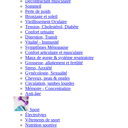
Décontractant musculaire
Sommeil
Perte de poids
Bronzage et soleil
Vieillissement Oculaire
Tension, Cholestérol, Diabète
Confort urinaire
Digestion, Transit
Vitalité - Immunité
Symptômes Ménopause
Confort articulaire et musculaire
Maux de gorge & système respiratoire
Grossesse, allaitement et fertilité
Stress, Anxiété
Gynécologie, Sexualité
Cheveux, peau & ongles
Circulation, jambes lourdes
Mémoire - Concentration
Anti-âge
Sport
Électrolytes
Vêtements de sport
Nutrition sportive