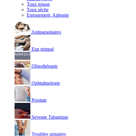
Toux grasse
Toux sèche
Enrouement, Aphonie
Antiparasitaires
Etat grippal
Oligothérapie
Ophtalmologie
Prostate
Sevrage Tabagique
Troubles urinaires