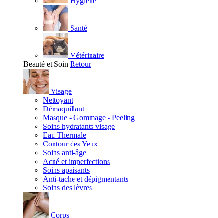
Hygiène
Santé
Vétérinaire
Beauté et Soin
Retour
Visage
Nettoyant
Démaquillant
Masque - Gommage - Peeling
Soins hydratants visage
Eau Thermale
Contour des Yeux
Soins anti-âge
Acné et imperfections
Soins apaisants
Anti-tache et dépigmentants
Soins des lèvres
Corps