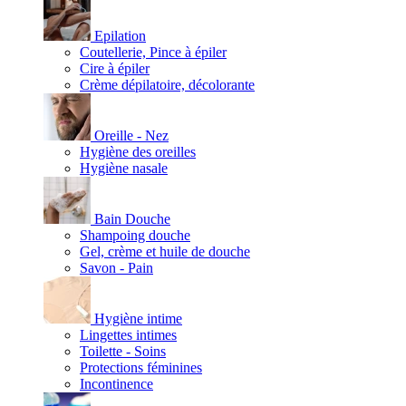
Epilation
Coutellerie, Pince à épiler
Cire à épiler
Crème dépilatoire, décolorante
Oreille - Nez
Hygiène des oreilles
Hygiène nasale
Bain Douche
Shampoing douche
Gel, crème et huile de douche
Savon - Pain
Hygiène intime
Lingettes intimes
Toilette - Soins
Protections féminines
Incontinence