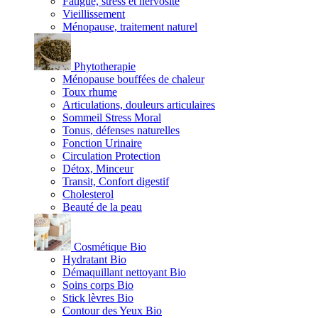
Fatigue, stress et nervosité
Vieillissement
Ménopause, traitement naturel
Phytotherapie
Ménopause bouffées de chaleur
Toux rhume
Articulations, douleurs articulaires
Sommeil Stress Moral
Tonus, défenses naturelles
Fonction Urinaire
Circulation Protection
Détox, Minceur
Transit, Confort digestif
Cholesterol
Beauté de la peau
Cosmétique Bio
Hydratant Bio
Démaquillant nettoyant Bio
Soins corps Bio
Stick lèvres Bio
Contour des Yeux Bio