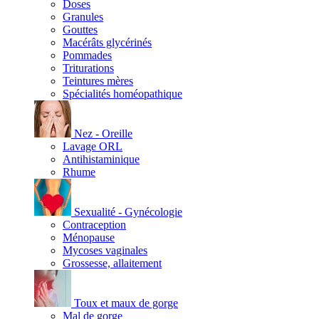
Doses
Granules
Gouttes
Macérâts glycérinés
Pommades
Triturations
Teintures mères
Spécialités homéopathique
Nez - Oreille
Lavage ORL
Antihistaminique
Rhume
Sexualité - Gynécologie
Contraception
Ménopause
Mycoses vaginales
Grossesse, allaitement
Toux et maux de gorge
Mal de gorge