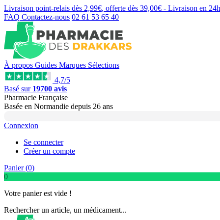
Livraison point-relais dès
2,99€
, offerte dès
39,00€
- Livraison en
24
FAQ
Contactez-nous
02 61 53 65 40
À propos
Guides
Marques
Sélections
4,7/5
Basé sur
19700 avis
Pharmacie Française
Basée
en Normandie
depuis
26 ans
Connexion
Se connecter
Créer un compte
Panier (
0
)
0
Votre panier est vide !
Rechercher un article, un médicament...