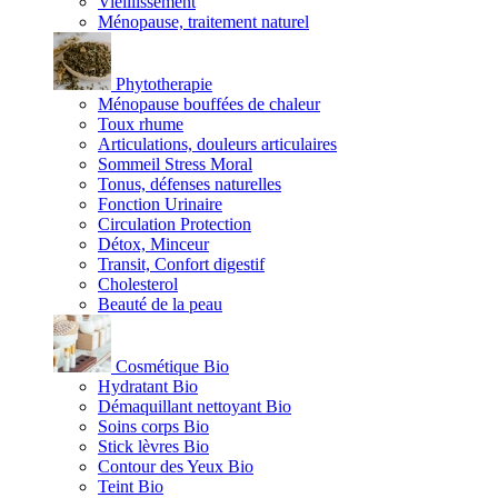
Vieillissement
Ménopause, traitement naturel
Phytotherapie
Ménopause bouffées de chaleur
Toux rhume
Articulations, douleurs articulaires
Sommeil Stress Moral
Tonus, défenses naturelles
Fonction Urinaire
Circulation Protection
Détox, Minceur
Transit, Confort digestif
Cholesterol
Beauté de la peau
Cosmétique Bio
Hydratant Bio
Démaquillant nettoyant Bio
Soins corps Bio
Stick lèvres Bio
Contour des Yeux Bio
Teint Bio