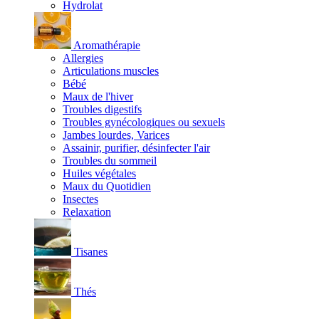
Hydrolat
Aromathérapie
Allergies
Articulations muscles
Bébé
Maux de l'hiver
Troubles digestifs
Troubles gynécologiques ou sexuels
Jambes lourdes, Varices
Assainir, purifier, désinfecter l'air
Troubles du sommeil
Huiles végétales
Maux du Quotidien
Insectes
Relaxation
Tisanes
Thés