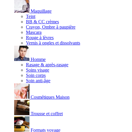
Maquillage
Teint
BB & CC crèmes
Crayon, Ombre à paupière
Mascara
Rouge à lèvres
Vernis à ongles et dissolvants
Homme
Rasage & après-rasage
Soins visage
Soin corps
Soin anti-âge
Cosmétiques Maison
Trousse et coffret
Formats voyage