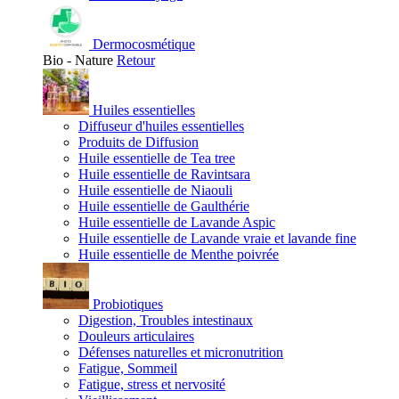
Dermocosmétique
Bio - Nature
Retour
Huiles essentielles
Diffuseur d'huiles essentielles
Produits de Diffusion
Huile essentielle de Tea tree
Huile essentielle de Ravintsara
Huile essentielle de Niaouli
Huile essentielle de Gaulthérie
Huile essentielle de Lavande Aspic
Huile essentielle de Lavande vraie et lavande fine
Huile essentielle de Menthe poivrée
Probiotiques
Digestion, Troubles intestinaux
Douleurs articulaires
Défenses naturelles et micronutrition
Fatigue, Sommeil
Fatigue, stress et nervosité