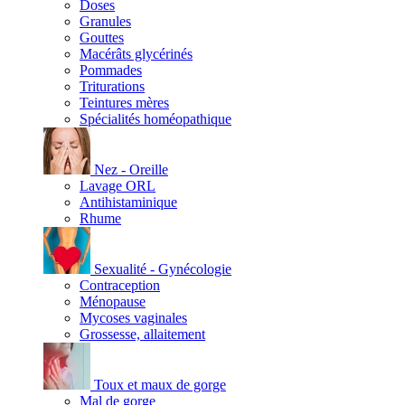
Doses
Granules
Gouttes
Macérâts glycérinés
Pommades
Triturations
Teintures mères
Spécialités homéopathique
Nez - Oreille
Lavage ORL
Antihistaminique
Rhume
Sexualité - Gynécologie
Contraception
Ménopause
Mycoses vaginales
Grossesse, allaitement
Toux et maux de gorge
Mal de gorge