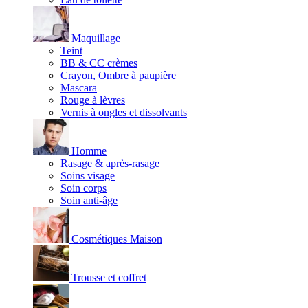
Maquillage
Teint
BB & CC crèmes
Crayon, Ombre à paupière
Mascara
Rouge à lèvres
Vernis à ongles et dissolvants
Homme
Rasage & après-rasage
Soins visage
Soin corps
Soin anti-âge
Cosmétiques Maison
Trousse et coffret