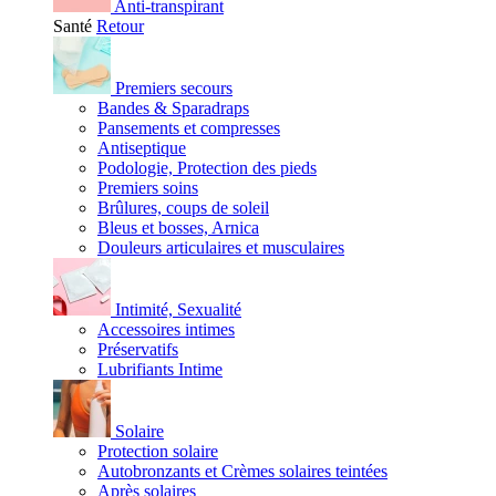
Anti-transpirant
Santé
Retour
Premiers secours
Bandes & Sparadraps
Pansements et compresses
Antiseptique
Podologie, Protection des pieds
Premiers soins
Brûlures, coups de soleil
Bleus et bosses, Arnica
Douleurs articulaires et musculaires
Intimité, Sexualité
Accessoires intimes
Préservatifs
Lubrifiants Intime
Solaire
Protection solaire
Autobronzants et Crèmes solaires teintées
Après solaires