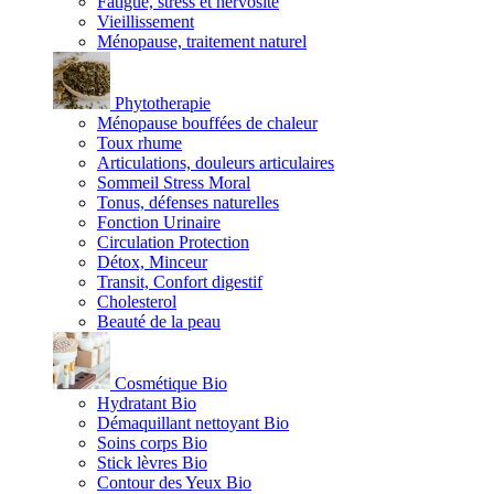
Fatigue, stress et nervosité
Vieillissement
Ménopause, traitement naturel
Phytotherapie
Ménopause bouffées de chaleur
Toux rhume
Articulations, douleurs articulaires
Sommeil Stress Moral
Tonus, défenses naturelles
Fonction Urinaire
Circulation Protection
Détox, Minceur
Transit, Confort digestif
Cholesterol
Beauté de la peau
Cosmétique Bio
Hydratant Bio
Démaquillant nettoyant Bio
Soins corps Bio
Stick lèvres Bio
Contour des Yeux Bio