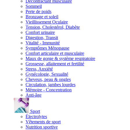
Décontractant musculaire
Sommeil
Perte de poids
Bronzage et soleil
Vieillissement Oculaire
Tension, Cholestérol, Diabète
Confort urinaire
Digestion, Transit
Vitalité - Immunité
Symptômes Ménopause
Confort articulaire et musculaire
Maux de gorge & système respiratoire
Grossesse, allaitement et fertilité
Stress, Anxiété
Gynécologie, Sexualité
Cheveux, peau & ongles
Circulation, jambes lourdes
Mémoire - Concentration
Anti-âge
Sport
Électrolytes
Vêtements de sport
Nutrition sportive