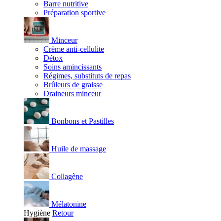
Barre nutritive
Préparation sportive
Minceur
Crème anti-cellulite
Détox
Soins amincissants
Régimes, substituts de repas
Brûleurs de graisse
Draineurs minceur
Bonbons et Pastilles
Huile de massage
Collagène
Mélatonine
Hygiène
Retour