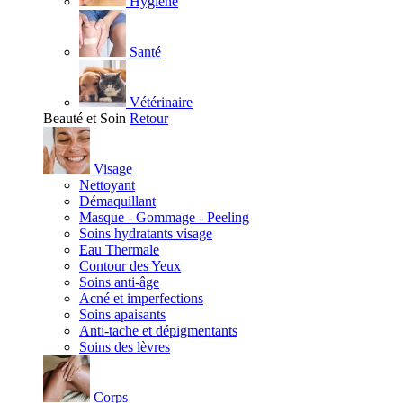
Hygiène
Santé
Vétérinaire
Beauté et Soin
Retour
Visage
Nettoyant
Démaquillant
Masque - Gommage - Peeling
Soins hydratants visage
Eau Thermale
Contour des Yeux
Soins anti-âge
Acné et imperfections
Soins apaisants
Anti-tache et dépigmentants
Soins des lèvres
Corps