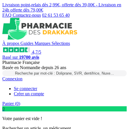
Livraison point-relais dès
2,99€
, offerte dès
39,00€
- Livraison en
24h
offerte dès
79,00€
FAQ
Contactez-nous
02 61 53 65 40
À propos
Guides
Marques
Sélections
4,7/5
Basé sur
19700 avis
Pharmacie Française
Basée
en Normandie
depuis
26 ans
Recherche par mot-clé : Doliprane, SVR, dentifrice, Nuxe…
Connexion
Se connecter
Créer un compte
Panier (
0
)
0
Votre panier est vide !
Rechercher un article, un médicament...