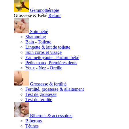
Gemmothérapie
Grossesse & Bébé
Retour
Soin bébé
Shampoing
Bain - Toilette
Lingette & lait de toilette
Soin corps et visage
Eau nettoyante - Parfum bébé
Petits maux, Premières dents
Yeux - Nez - Oreille
Grossesse & fertilité
Fertilité, grossesse & allaitement
Test de grossesse
Test de fertilité
Biberons & accessoires
Biberons
Tétines