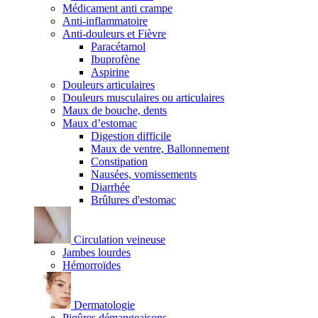
Médicament anti crampe
Anti-inflammatoire
Anti-douleurs et Fièvre
Paracétamol
Ibuprofène
Aspirine
Douleurs articulaires
Douleurs musculaires ou articulaires
Maux de bouche, dents
Maux d’estomac
Digestion difficile
Maux de ventre, Ballonnement
Constipation
Nausées, vomissements
Diarrhée
Brûlures d'estomac
Circulation veineuse
Jambes lourdes
Hémorroïdes
Dermatologie
Piqûres démangeaisons