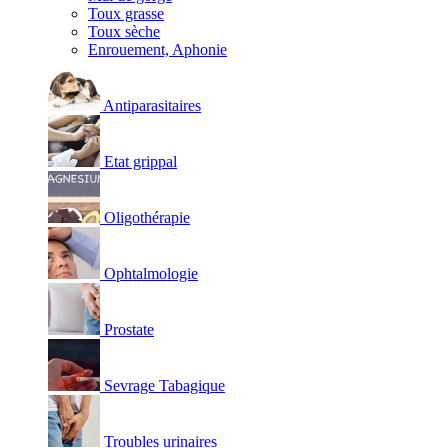
Toux grasse
Toux sèche
Enrouement, Aphonie
Antiparasitaires
Etat grippal
Oligothérapie
Ophtalmologie
Prostate
Sevrage Tabagique
Troubles urinaires