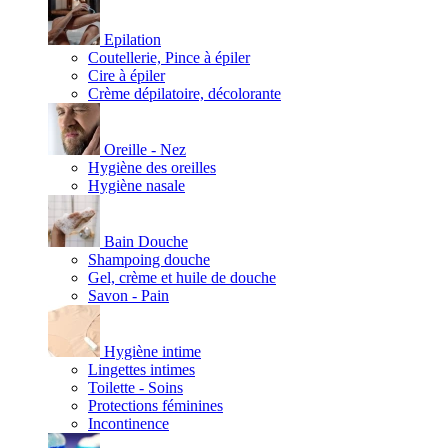
Epilation
Coutellerie, Pince à épiler
Cire à épiler
Crème dépilatoire, décolorante
Oreille - Nez
Hygiène des oreilles
Hygiène nasale
Bain Douche
Shampoing douche
Gel, crème et huile de douche
Savon - Pain
Hygiène intime
Lingettes intimes
Toilette - Soins
Protections féminines
Incontinence