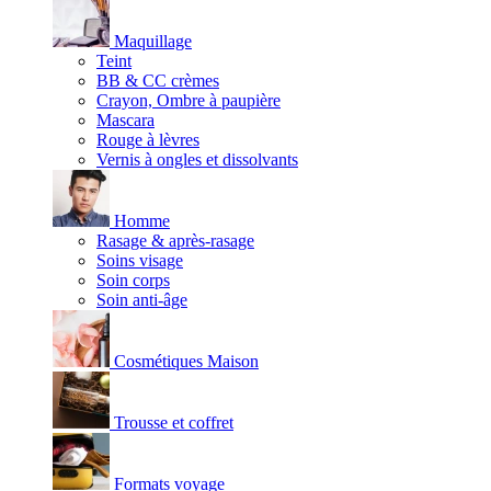
Maquillage
Teint
BB & CC crèmes
Crayon, Ombre à paupière
Mascara
Rouge à lèvres
Vernis à ongles et dissolvants
Homme
Rasage & après-rasage
Soins visage
Soin corps
Soin anti-âge
Cosmétiques Maison
Trousse et coffret
Formats voyage