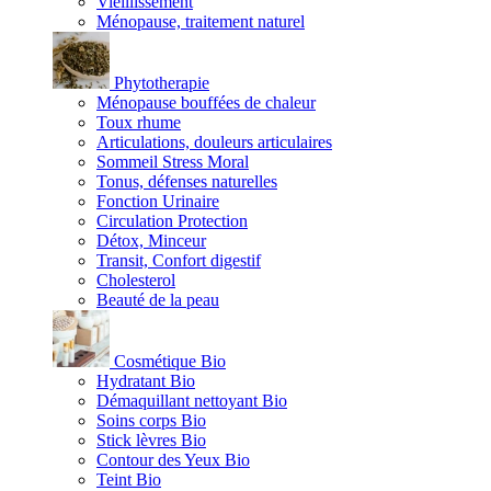
Vieillissement
Ménopause, traitement naturel
Phytotherapie
Ménopause bouffées de chaleur
Toux rhume
Articulations, douleurs articulaires
Sommeil Stress Moral
Tonus, défenses naturelles
Fonction Urinaire
Circulation Protection
Détox, Minceur
Transit, Confort digestif
Cholesterol
Beauté de la peau
Cosmétique Bio
Hydratant Bio
Démaquillant nettoyant Bio
Soins corps Bio
Stick lèvres Bio
Contour des Yeux Bio
Teint Bio