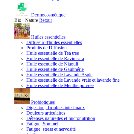
Dermocosmétique
Bio - Nature
Retour
Huiles essentielles
Diffuseur d'huiles essentielles
Produits de Diffusion
Huile essentielle de Tea tree
Huile essentielle de Ravintsara
Huile essentielle de Niaouli
Huile essentielle de Gaulthérie
Huile essentielle de Lavande Aspic
Huile essentielle de Lavande vraie et lavande fine
Huile essentielle de Menthe poivrée
Probiotiques
Digestion, Troubles intestinaux
Douleurs articulaires
Défenses naturelles et micronutrition
Fatigue, Sommeil
Fatigue, stress et nervosité