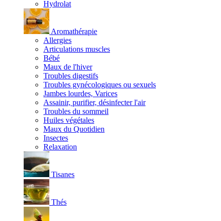
Hydrolat
Aromathérapie
Allergies
Articulations muscles
Bébé
Maux de l'hiver
Troubles digestifs
Troubles gynécologiques ou sexuels
Jambes lourdes, Varices
Assainir, purifier, désinfecter l'air
Troubles du sommeil
Huiles végétales
Maux du Quotidien
Insectes
Relaxation
Tisanes
Thés