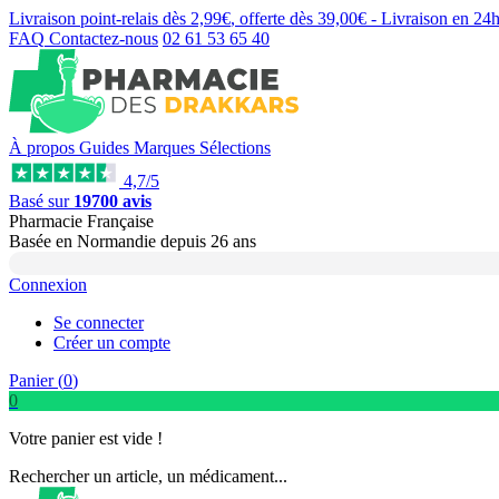
Livraison point-relais dès
2,99€
, offerte dès
39,00€
- Livraison en
24
FAQ
Contactez-nous
02 61 53 65 40
À propos
Guides
Marques
Sélections
4,7/5
Basé sur
19700 avis
Pharmacie Française
Basée
en Normandie
depuis
26 ans
Connexion
Se connecter
Créer un compte
Panier (
0
)
0
Votre panier est vide !
Rechercher un article, un médicament...