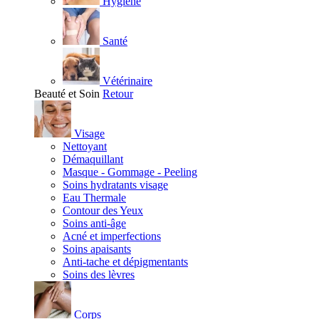
Hygiène
Santé
Vétérinaire
Beauté et Soin
Retour
Visage
Nettoyant
Démaquillant
Masque - Gommage - Peeling
Soins hydratants visage
Eau Thermale
Contour des Yeux
Soins anti-âge
Acné et imperfections
Soins apaisants
Anti-tache et dépigmentants
Soins des lèvres
Corps