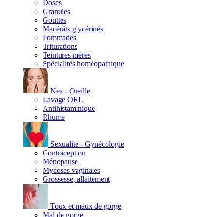
Doses
Granules
Gouttes
Macérâts glycérinés
Pommades
Triturations
Teintures mères
Spécialités homéopathique
Nez - Oreille
Lavage ORL
Antihistaminique
Rhume
Sexualité - Gynécologie
Contraception
Ménopause
Mycoses vaginales
Grossesse, allaitement
Toux et maux de gorge
Mal de gorge