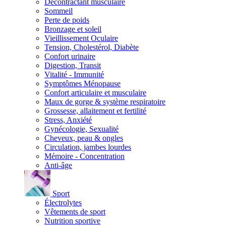
Décontractant musculaire
Sommeil
Perte de poids
Bronzage et soleil
Vieillissement Oculaire
Tension, Cholestérol, Diabète
Confort urinaire
Digestion, Transit
Vitalité - Immunité
Symptômes Ménopause
Confort articulaire et musculaire
Maux de gorge & système respiratoire
Grossesse, allaitement et fertilité
Stress, Anxiété
Gynécologie, Sexualité
Cheveux, peau & ongles
Circulation, jambes lourdes
Mémoire - Concentration
Anti-âge
Sport
Électrolytes
Vêtements de sport
Nutrition sportive