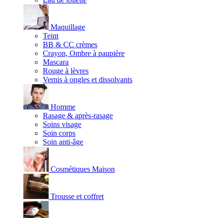
Maquillage
Teint
BB & CC crèmes
Crayon, Ombre à paupière
Mascara
Rouge à lèvres
Vernis à ongles et dissolvants
Homme
Rasage & après-rasage
Soins visage
Soin corps
Soin anti-âge
Cosmétiques Maison
Trousse et coffret