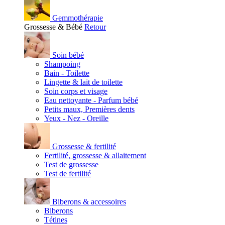
Gemmothérapie
Grossesse & Bébé
Retour
Soin bébé
Shampoing
Bain - Toilette
Lingette & lait de toilette
Soin corps et visage
Eau nettoyante - Parfum bébé
Petits maux, Premières dents
Yeux - Nez - Oreille
Grossesse & fertilité
Fertilité, grossesse & allaitement
Test de grossesse
Test de fertilité
Biberons & accessoires
Biberons
Tétines