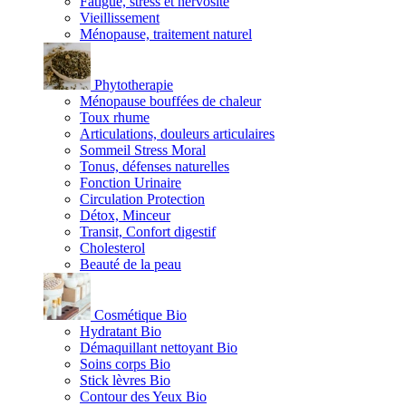
Fatigue, stress et nervosité
Vieillissement
Ménopause, traitement naturel
Phytotherapie
Ménopause bouffées de chaleur
Toux rhume
Articulations, douleurs articulaires
Sommeil Stress Moral
Tonus, défenses naturelles
Fonction Urinaire
Circulation Protection
Détox, Minceur
Transit, Confort digestif
Cholesterol
Beauté de la peau
Cosmétique Bio
Hydratant Bio
Démaquillant nettoyant Bio
Soins corps Bio
Stick lèvres Bio
Contour des Yeux Bio