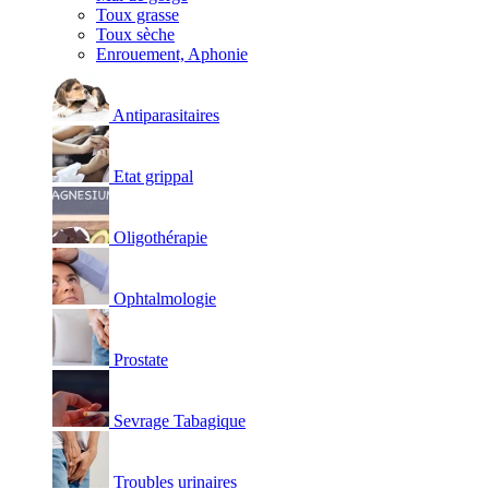
Toux grasse
Toux sèche
Enrouement, Aphonie
Antiparasitaires
Etat grippal
Oligothérapie
Ophtalmologie
Prostate
Sevrage Tabagique
Troubles urinaires