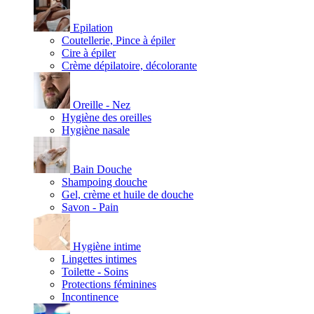
Epilation
Coutellerie, Pince à épiler
Cire à épiler
Crème dépilatoire, décolorante
Oreille - Nez
Hygiène des oreilles
Hygiène nasale
Bain Douche
Shampoing douche
Gel, crème et huile de douche
Savon - Pain
Hygiène intime
Lingettes intimes
Toilette - Soins
Protections féminines
Incontinence