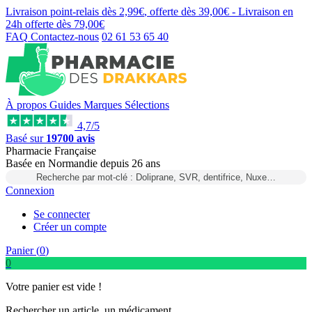
Livraison point-relais dès
2,99€
, offerte dès
39,00€
- Livraison en
24h
offerte dès
79,00€
FAQ
Contactez-nous
02 61 53 65 40
À propos
Guides
Marques
Sélections
4,7/5
Basé sur
19700 avis
Pharmacie Française
Basée
en Normandie
depuis
26 ans
Recherche par mot-clé : Doliprane, SVR, dentifrice, Nuxe…
Connexion
Se connecter
Créer un compte
Panier (
0
)
0
Votre panier est vide !
Rechercher un article, un médicament...