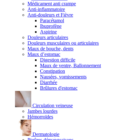
Médicament anti crampe
Anti-inflammatoire
Anti-douleurs et Fièvre
Paracétamol
Ibuprofène
Aspirine
Douleurs articulaires
Douleurs musculaires ou articulaires
Maux de bouche, dents
Maux d’estomac
Digestion difficile
Maux de ventre, Ballonnement
Constipation
Nausées, vomissements
Diarrhée
Brûlures d'estomac
Circulation veineuse
Jambes lourdes
Hémorroïdes
Dermatologie
Piqûres démangeaisons