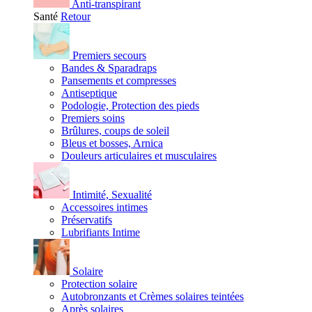
Anti-transpirant
Santé
Retour
Premiers secours
Bandes & Sparadraps
Pansements et compresses
Antiseptique
Podologie, Protection des pieds
Premiers soins
Brûlures, coups de soleil
Bleus et bosses, Arnica
Douleurs articulaires et musculaires
Intimité, Sexualité
Accessoires intimes
Préservatifs
Lubrifiants Intime
Solaire
Protection solaire
Autobronzants et Crèmes solaires teintées
Après solaires