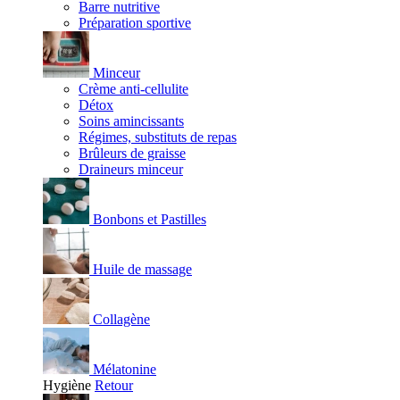
Barre nutritive
Préparation sportive
Minceur
Crème anti-cellulite
Détox
Soins amincissants
Régimes, substituts de repas
Brûleurs de graisse
Draineurs minceur
Bonbons et Pastilles
Huile de massage
Collagène
Mélatonine
Hygiène
Retour