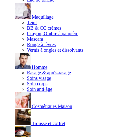
Maquillage
Teint
BB & CC crèmes
Crayon, Ombre à paupière
Mascara
Rouge à lèvres
Vernis à ongles et dissolvants
Homme
Rasage & après-rasage
Soins visage
Soin corps
Soin anti-âge
Cosmétiques Maison
Trousse et coffret