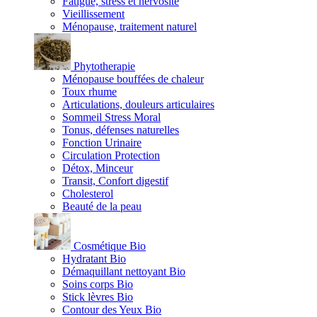
Fatigue, stress et nervosité
Vieillissement
Ménopause, traitement naturel
Phytotherapie
Ménopause bouffées de chaleur
Toux rhume
Articulations, douleurs articulaires
Sommeil Stress Moral
Tonus, défenses naturelles
Fonction Urinaire
Circulation Protection
Détox, Minceur
Transit, Confort digestif
Cholesterol
Beauté de la peau
Cosmétique Bio
Hydratant Bio
Démaquillant nettoyant Bio
Soins corps Bio
Stick lèvres Bio
Contour des Yeux Bio