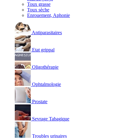
Toux grasse
Toux sèche
Enrouement, Aphonie
Antiparasitaires
Etat grippal
Oligothérapie
Ophtalmologie
Prostate
Sevrage Tabagique
Troubles urinaires