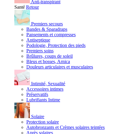
Anti-transpirant
Santé
Retour
Premiers secours
Bandes & Sparadraps
Pansements et compresses
Antiseptique
Podologie, Protection des pieds
Premiers soins
Brûlures, coups de soleil
Bleus et bosses, Arnica
Douleurs articulaires et musculaires
Intimité, Sexualité
Accessoires intimes
Préservatifs
Lubrifiants Intime
Solaire
Protection solaire
Autobronzants et Crèmes solaires teintées
Après solaires