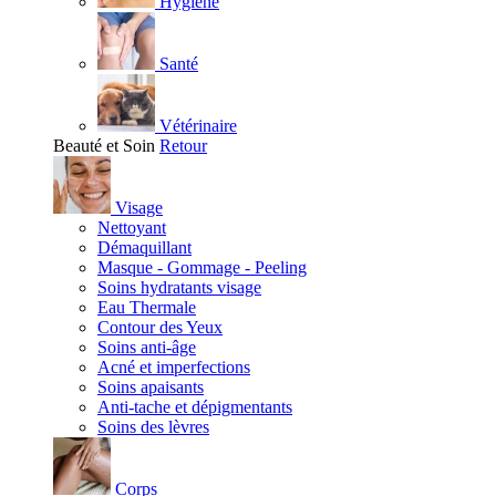
Hygiène
Santé
Vétérinaire
Beauté et Soin
Retour
Visage
Nettoyant
Démaquillant
Masque - Gommage - Peeling
Soins hydratants visage
Eau Thermale
Contour des Yeux
Soins anti-âge
Acné et imperfections
Soins apaisants
Anti-tache et dépigmentants
Soins des lèvres
Corps