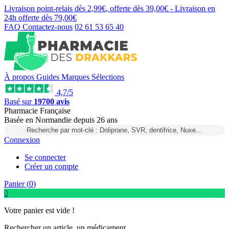
Livraison point-relais dès
2,99€
, offerte dès
39,00€
- Livraison en
24h
offerte dès
79,00€
FAQ
Contactez-nous
02 61 53 65 40
À propos
Guides
Marques
Sélections
4,7/5
Basé sur
19700 avis
Pharmacie Française
Basée
en Normandie
depuis
26 ans
Recherche par mot-clé : Doliprane, SVR, dentifrice, Nuxe…
Connexion
Se connecter
Créer un compte
Panier (
0
)
0
Votre panier est vide !
Rechercher un article, un médicament...