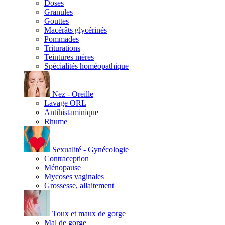
Doses
Granules
Gouttes
Macérâts glycérinés
Pommades
Triturations
Teintures mères
Spécialités homéopathique
Nez - Oreille
Lavage ORL
Antihistaminique
Rhume
Sexualité - Gynécologie
Contraception
Ménopause
Mycoses vaginales
Grossesse, allaitement
Toux et maux de gorge
Mal de gorge