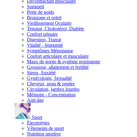
Décontractant musculaire
Sommeil
Perte de poids
Bronzage et soleil
Vieillissement Oculaire
Tension, Cholestérol, Diabète
Confort urinaire
Digestion, Transit
Vitalité - Immunité
Symptômes Ménopause
Confort articulaire et musculaire
Maux de gorge & système respiratoire
Grossesse, allaitement et fertilité
Stress, Anxiété
Gynécologie, Sexualité
Cheveux, peau & ongles
Circulation, jambes lourdes
Mémoire - Concentration
Anti-âge
Sport
Électrolytes
Vêtements de sport
Nutrition sportive