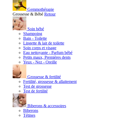
Gemmothérapie
Grossesse & Bébé
Retour
Soin bébé
Shampoing
Bain - Toilette
Lingette & lait de toilette
Soin corps et visage
Eau nettoyante - Parfum bébé
Petits maux, Premières dents
Yeux - Nez - Oreille
Grossesse & fertilité
Fertilité, grossesse & allaitement
Test de grossesse
Test de fertilité
Biberons & accessoires
Biberons
Tétines