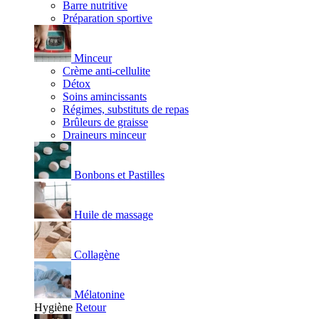
Barre nutritive
Préparation sportive
Minceur
Crème anti-cellulite
Détox
Soins amincissants
Régimes, substituts de repas
Brûleurs de graisse
Draineurs minceur
Bonbons et Pastilles
Huile de massage
Collagène
Mélatonine
Hygiène
Retour