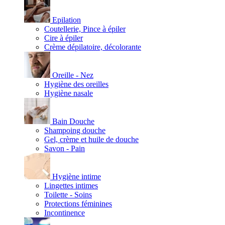
Epilation
Coutellerie, Pince à épiler
Cire à épiler
Crème dépilatoire, décolorante
Oreille - Nez
Hygiène des oreilles
Hygiène nasale
Bain Douche
Shampoing douche
Gel, crème et huile de douche
Savon - Pain
Hygiène intime
Lingettes intimes
Toilette - Soins
Protections féminines
Incontinence