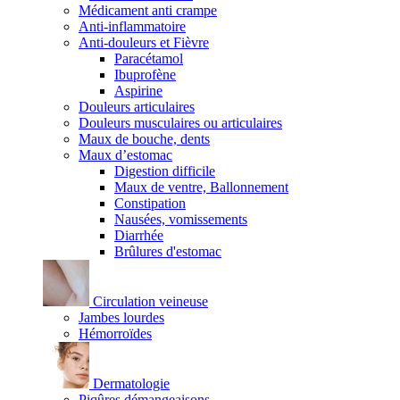
Médicament anti crampe
Anti-inflammatoire
Anti-douleurs et Fièvre
Paracétamol
Ibuprofène
Aspirine
Douleurs articulaires
Douleurs musculaires ou articulaires
Maux de bouche, dents
Maux d’estomac
Digestion difficile
Maux de ventre, Ballonnement
Constipation
Nausées, vomissements
Diarrhée
Brûlures d'estomac
Circulation veineuse
Jambes lourdes
Hémorroïdes
Dermatologie
Piqûres démangeaisons