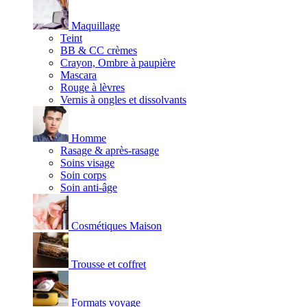
Maquillage
Teint
BB & CC crèmes
Crayon, Ombre à paupière
Mascara
Rouge à lèvres
Vernis à ongles et dissolvants
Homme
Rasage & après-rasage
Soins visage
Soin corps
Soin anti-âge
Cosmétiques Maison
Trousse et coffret
Formats voyage