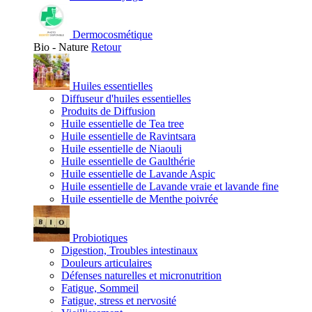
Dermocosmétique
Bio - Nature
Retour
Huiles essentielles
Diffuseur d'huiles essentielles
Produits de Diffusion
Huile essentielle de Tea tree
Huile essentielle de Ravintsara
Huile essentielle de Niaouli
Huile essentielle de Gaulthérie
Huile essentielle de Lavande Aspic
Huile essentielle de Lavande vraie et lavande fine
Huile essentielle de Menthe poivrée
Probiotiques
Digestion, Troubles intestinaux
Douleurs articulaires
Défenses naturelles et micronutrition
Fatigue, Sommeil
Fatigue, stress et nervosité