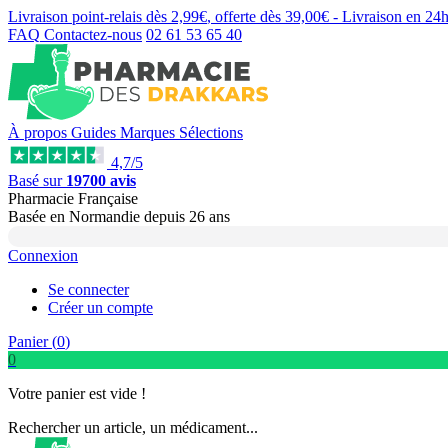
Livraison point-relais dès
2,99€
, offerte dès
39,00€
- Livraison en
24
FAQ
Contactez-nous
02 61 53 65 40
À propos
Guides
Marques
Sélections
4,7/5
Basé sur
19700 avis
Pharmacie Française
Basée
en Normandie
depuis
26 ans
Connexion
Se connecter
Créer un compte
Panier (
0
)
0
Votre panier est vide !
Rechercher un article, un médicament...