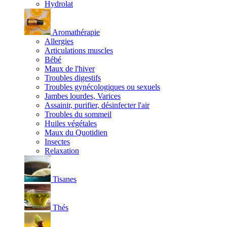
Hydrolat
Aromathérapie
Allergies
Articulations muscles
Bébé
Maux de l'hiver
Troubles digestifs
Troubles gynécologiques ou sexuels
Jambes lourdes, Varices
Assainir, purifier, désinfecter l'air
Troubles du sommeil
Huiles végétales
Maux du Quotidien
Insectes
Relaxation
Tisanes
Thés