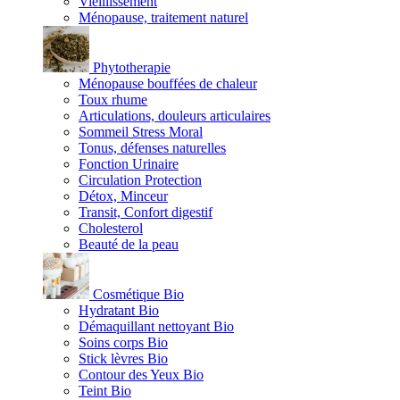
Vieillissement
Ménopause, traitement naturel
Phytotherapie
Ménopause bouffées de chaleur
Toux rhume
Articulations, douleurs articulaires
Sommeil Stress Moral
Tonus, défenses naturelles
Fonction Urinaire
Circulation Protection
Détox, Minceur
Transit, Confort digestif
Cholesterol
Beauté de la peau
Cosmétique Bio
Hydratant Bio
Démaquillant nettoyant Bio
Soins corps Bio
Stick lèvres Bio
Contour des Yeux Bio
Teint Bio