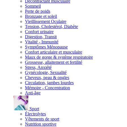
Décontractant musculaire
Sommeil
Perte de poids
Bronzage et soleil
Vieillissement Oculaire
Tension, Cholestérol, Diabète
Confort urinaire
Digestion, Transit
Vitalité - Immunité
Symptômes Ménopause
Confort articulaire et musculaire
Maux de gorge & système respiratoire
Grossesse, allaitement et fertilité
Stress, Anxiété
Gynécologie, Sexualité
Cheveux, peau & ongles
Circulation, jambes lourdes
Mémoire - Concentration
Anti-âge
Sport
Électrolytes
Vêtements de sport
Nutrition sportive