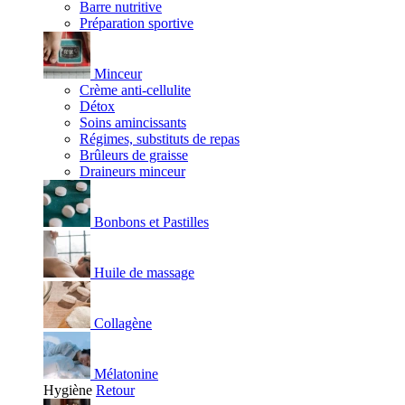
Barre nutritive
Préparation sportive
Minceur
Crème anti-cellulite
Détox
Soins amincissants
Régimes, substituts de repas
Brûleurs de graisse
Draineurs minceur
Bonbons et Pastilles
Huile de massage
Collagène
Mélatonine
Hygiène
Retour