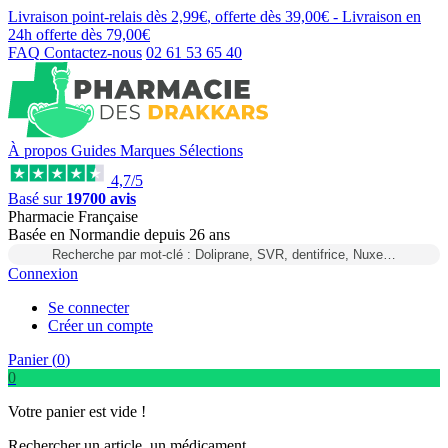
Livraison point-relais dès
2,99€
, offerte dès
39,00€
- Livraison en
24h
offerte dès
79,00€
FAQ
Contactez-nous
02 61 53 65 40
À propos
Guides
Marques
Sélections
4,7/5
Basé sur
19700 avis
Pharmacie Française
Basée
en Normandie
depuis
26 ans
Recherche par mot-clé : Doliprane, SVR, dentifrice, Nuxe…
Connexion
Se connecter
Créer un compte
Panier (
0
)
0
Votre panier est vide !
Rechercher un article, un médicament...