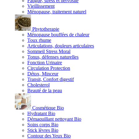
Fatigue, stress et nervosité
Vieillissement
Ménopause, traitement naturel
Phytotherapie
Ménopause bouffées de chaleur
Toux rhume
Articulations, douleurs articulaires
Sommeil Stress Moral
Tonus, défenses naturelles
Fonction Urinaire
Circulation Protection
Détox, Minceur
Transit, Confort digestif
Cholesterol
Beauté de la peau
Cosmétique Bio
Hydratant Bio
Démaquillant nettoyant Bio
Soins corps Bio
Stick lèvres Bio
Contour des Yeux Bio