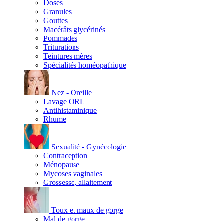
Doses
Granules
Gouttes
Macérâts glycérinés
Pommades
Triturations
Teintures mères
Spécialités homéopathique
Nez - Oreille
Lavage ORL
Antihistaminique
Rhume
Sexualité - Gynécologie
Contraception
Ménopause
Mycoses vaginales
Grossesse, allaitement
Toux et maux de gorge
Mal de gorge