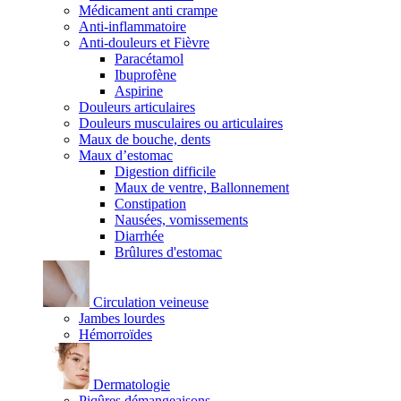
Médicament anti crampe
Anti-inflammatoire
Anti-douleurs et Fièvre
Paracétamol
Ibuprofène
Aspirine
Douleurs articulaires
Douleurs musculaires ou articulaires
Maux de bouche, dents
Maux d’estomac
Digestion difficile
Maux de ventre, Ballonnement
Constipation
Nausées, vomissements
Diarrhée
Brûlures d'estomac
Circulation veineuse
Jambes lourdes
Hémorroïdes
Dermatologie
Piqûres démangeaisons