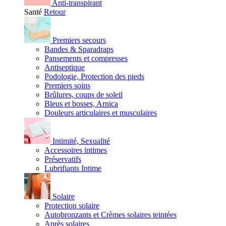
Anti-transpirant
Santé
Retour
Premiers secours
Bandes & Sparadraps
Pansements et compresses
Antiseptique
Podologie, Protection des pieds
Premiers soins
Brûlures, coups de soleil
Bleus et bosses, Arnica
Douleurs articulaires et musculaires
Intimité, Sexualité
Accessoires intimes
Préservatifs
Lubrifiants Intime
Solaire
Protection solaire
Autobronzants et Crèmes solaires teintées
Après solaires