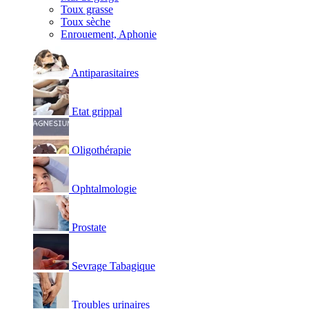
Toux grasse
Toux sèche
Enrouement, Aphonie
Antiparasitaires
Etat grippal
Oligothérapie
Ophtalmologie
Prostate
Sevrage Tabagique
Troubles urinaires