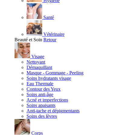
Hygiène
Santé
Vétérinaire
Beauté et Soin
Retour
Visage
Nettoyant
Démaquillant
Masque - Gommage - Peeling
Soins hydratants visage
Eau Thermale
Contour des Yeux
Soins anti-âge
Acné et imperfections
Soins apaisants
Anti-tache et dépigmentants
Soins des lèvres
Corps