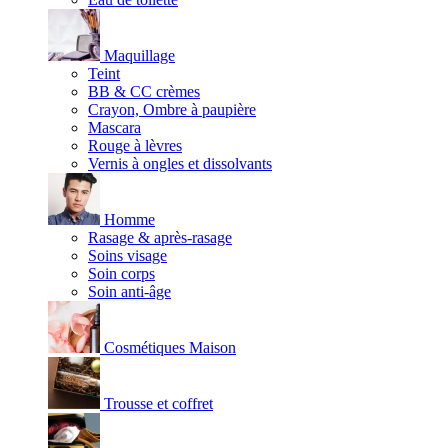
Maquillage
Teint
BB & CC crèmes
Crayon, Ombre à paupière
Mascara
Rouge à lèvres
Vernis à ongles et dissolvants
Homme
Rasage & après-rasage
Soins visage
Soin corps
Soin anti-âge
Cosmétiques Maison
Trousse et coffret