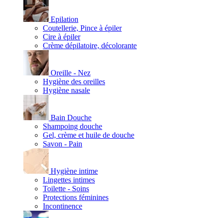
Epilation
Coutellerie, Pince à épiler
Cire à épiler
Crème dépilatoire, décolorante
Oreille - Nez
Hygiène des oreilles
Hygiène nasale
Bain Douche
Shampoing douche
Gel, crème et huile de douche
Savon - Pain
Hygiène intime
Lingettes intimes
Toilette - Soins
Protections féminines
Incontinence