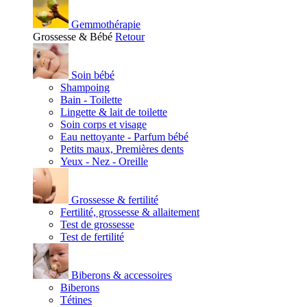
Gemmothérapie
Grossesse & Bébé
Retour
Soin bébé
Shampoing
Bain - Toilette
Lingette & lait de toilette
Soin corps et visage
Eau nettoyante - Parfum bébé
Petits maux, Premières dents
Yeux - Nez - Oreille
Grossesse & fertilité
Fertilité, grossesse & allaitement
Test de grossesse
Test de fertilité
Biberons & accessoires
Biberons
Tétines