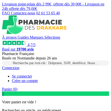
Livraison point-relais dès
2,99€
, offerte dès
39,00€
- Livraison en
24h
offerte dès
79,00€
FAQ
Contactez-nous
02 61 53 65 40
À propos
Guides
Marques
Sélections
4,7/5
Basé sur
19700 avis
Pharmacie Française
Basée
en Normandie
depuis
26 ans
Recherche par mot-clé : Doliprane, SVR, dentifrice, Nuxe…
Connexion
Se connecter
Créer un compte
Panier (
0
)
0
Votre panier est vide !
Rechercher un article, un médicament...