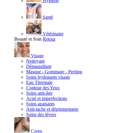
Hygiène
Santé
Vétérinaire
Beauté et Soin
Retour
Visage
Nettoyant
Démaquillant
Masque - Gommage - Peeling
Soins hydratants visage
Eau Thermale
Contour des Yeux
Soins anti-âge
Acné et imperfections
Soins apaisants
Anti-tache et dépigmentants
Soins des lèvres
Corps