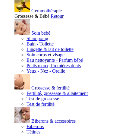
Gemmothérapie
Grossesse & Bébé
Retour
Soin bébé
Shampoing
Bain - Toilette
Lingette & lait de toilette
Soin corps et visage
Eau nettoyante - Parfum bébé
Petits maux, Premières dents
Yeux - Nez - Oreille
Grossesse & fertilité
Fertilité, grossesse & allaitement
Test de grossesse
Test de fertilité
Biberons & accessoires
Biberons
Tétines