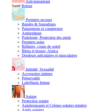
Anti-transpirant
Santé
Retour
Premiers secours
Bandes & Sparadraps
Pansements et compresses
Antiseptique
Podologie, Protection des pieds
Premiers soins
Brûlures, coups de soleil
Bleus et bosses, Arnica
Douleurs articulaires et musculaires
Intimité, Sexualité
Accessoires intimes
Préservatifs
Lubrifiants Intime
Solaire
Protection solaire
Autobronzants et Crèmes solaires teintées
Après solaires