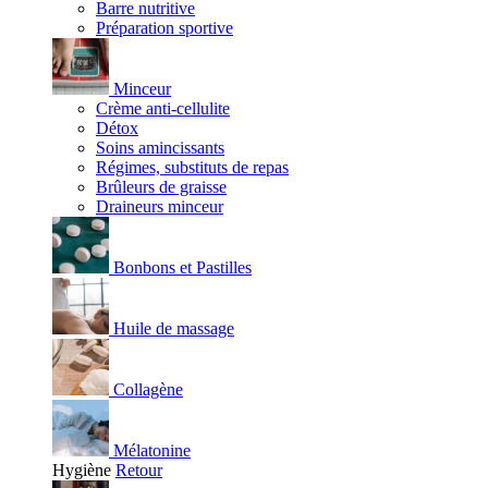
Barre nutritive
Préparation sportive
Minceur
Crème anti-cellulite
Détox
Soins amincissants
Régimes, substituts de repas
Brûleurs de graisse
Draineurs minceur
Bonbons et Pastilles
Huile de massage
Collagène
Mélatonine
Hygiène
Retour