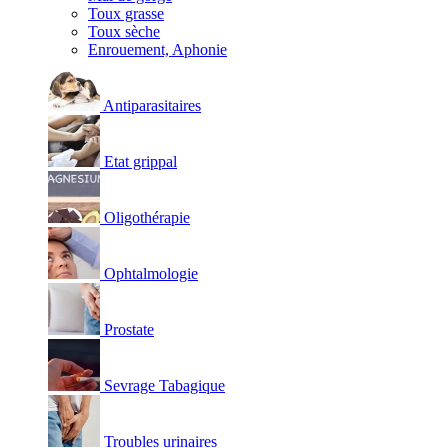
Toux grasse
Toux sèche
Enrouement, Aphonie
Antiparasitaires
Etat grippal
Oligothérapie
Ophtalmologie
Prostate
Sevrage Tabagique
Troubles urinaires