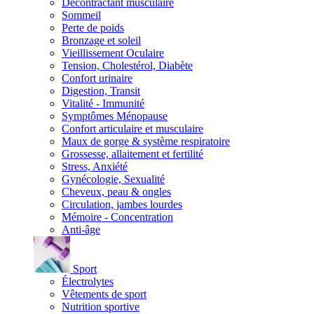
Décontractant musculaire
Sommeil
Perte de poids
Bronzage et soleil
Vieillissement Oculaire
Tension, Cholestérol, Diabète
Confort urinaire
Digestion, Transit
Vitalité - Immunité
Symptômes Ménopause
Confort articulaire et musculaire
Maux de gorge & système respiratoire
Grossesse, allaitement et fertilité
Stress, Anxiété
Gynécologie, Sexualité
Cheveux, peau & ongles
Circulation, jambes lourdes
Mémoire - Concentration
Anti-âge
Sport
Électrolytes
Vêtements de sport
Nutrition sportive