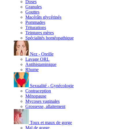
Doses
Granules
Gouttes
Macérâts glycérinés
Pommades
Triturations
Teintures mères
Spécialités homéopathique
Nez - Oreille
Lavage ORL
Antihistaminique
Rhume
Sexualité - Gynécologie
Contraception
Ménopause
Mycoses vaginales
Grossesse, allaitement
Toux et maux de gorge
Mal de gorge