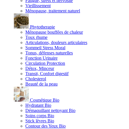
Fatigue, stress et nervosité
Vieillissement
Ménopause, traitement naturel
Phytotherapie
Ménopause bouffées de chaleur
Toux rhume
Articulations, douleurs articulaires
Sommeil Stress Moral
Tonus, défenses naturelles
Fonction Urinaire
Circulation Protection
Détox, Minceur
Transit, Confort digestif
Cholesterol
Beauté de la peau
Cosmétique Bio
Hydratant Bio
Démaquillant nettoyant Bio
Soins corps Bio
Stick lèvres Bio
Contour des Yeux Bio