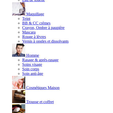
Maquillage
Teint
BB & CC crèmes
Crayon, Ombre à paupière
Mascara
Rouge à lèvres
Vernis à ongles et dissolvants
Homme
Rasage & après-rasage
Soins visage
Soin corps
Soin anti-âge
Cosmétiques Maison
Trousse et coffret