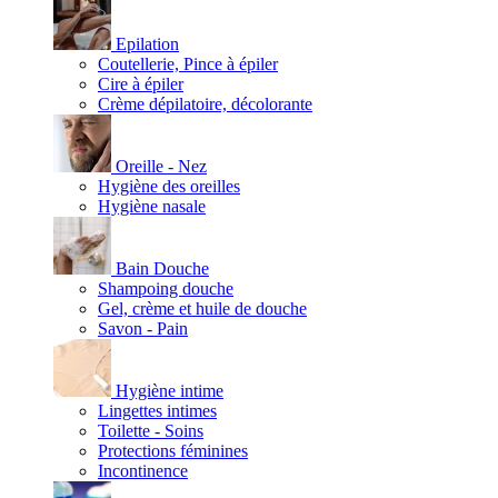
Epilation
Coutellerie, Pince à épiler
Cire à épiler
Crème dépilatoire, décolorante
Oreille - Nez
Hygiène des oreilles
Hygiène nasale
Bain Douche
Shampoing douche
Gel, crème et huile de douche
Savon - Pain
Hygiène intime
Lingettes intimes
Toilette - Soins
Protections féminines
Incontinence