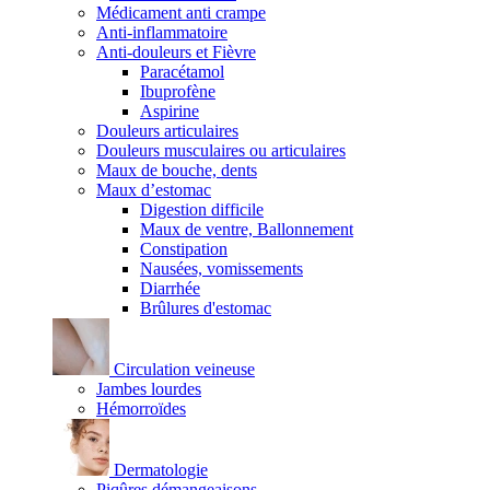
Médicament anti crampe
Anti-inflammatoire
Anti-douleurs et Fièvre
Paracétamol
Ibuprofène
Aspirine
Douleurs articulaires
Douleurs musculaires ou articulaires
Maux de bouche, dents
Maux d’estomac
Digestion difficile
Maux de ventre, Ballonnement
Constipation
Nausées, vomissements
Diarrhée
Brûlures d'estomac
Circulation veineuse
Jambes lourdes
Hémorroïdes
Dermatologie
Piqûres démangeaisons