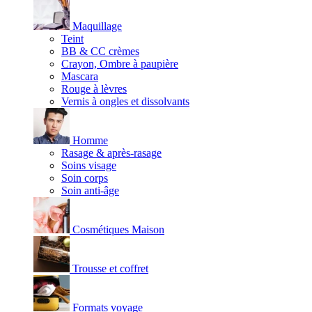
Maquillage
Teint
BB & CC crèmes
Crayon, Ombre à paupière
Mascara
Rouge à lèvres
Vernis à ongles et dissolvants
Homme
Rasage & après-rasage
Soins visage
Soin corps
Soin anti-âge
Cosmétiques Maison
Trousse et coffret
Formats voyage