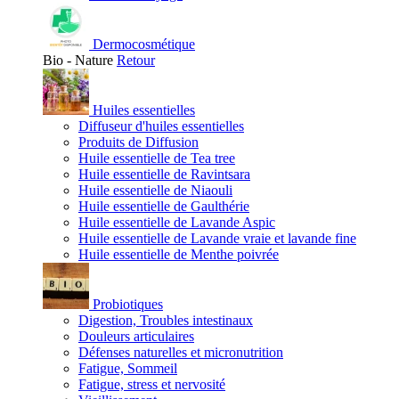
Dermocosmétique
Bio - Nature
Retour
Huiles essentielles
Diffuseur d'huiles essentielles
Produits de Diffusion
Huile essentielle de Tea tree
Huile essentielle de Ravintsara
Huile essentielle de Niaouli
Huile essentielle de Gaulthérie
Huile essentielle de Lavande Aspic
Huile essentielle de Lavande vraie et lavande fine
Huile essentielle de Menthe poivrée
Probiotiques
Digestion, Troubles intestinaux
Douleurs articulaires
Défenses naturelles et micronutrition
Fatigue, Sommeil
Fatigue, stress et nervosité