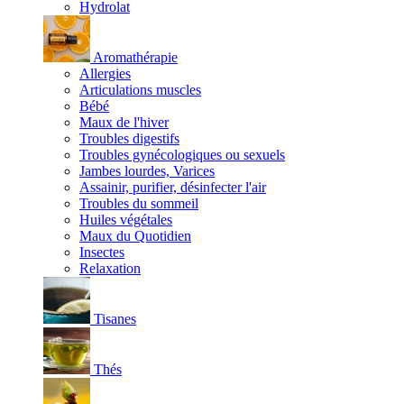
Hydrolat
Aromathérapie
Allergies
Articulations muscles
Bébé
Maux de l'hiver
Troubles digestifs
Troubles gynécologiques ou sexuels
Jambes lourdes, Varices
Assainir, purifier, désinfecter l'air
Troubles du sommeil
Huiles végétales
Maux du Quotidien
Insectes
Relaxation
Tisanes
Thés