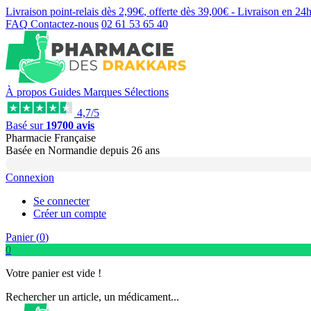
Livraison point-relais dès
2,99€
, offerte dès
39,00€
- Livraison en
24
FAQ
Contactez-nous
02 61 53 65 40
À propos
Guides
Marques
Sélections
4,7/5
Basé sur
19700 avis
Pharmacie Française
Basée
en Normandie
depuis
26 ans
Connexion
Se connecter
Créer un compte
Panier (
0
)
0
Votre panier est vide !
Rechercher un article, un médicament...