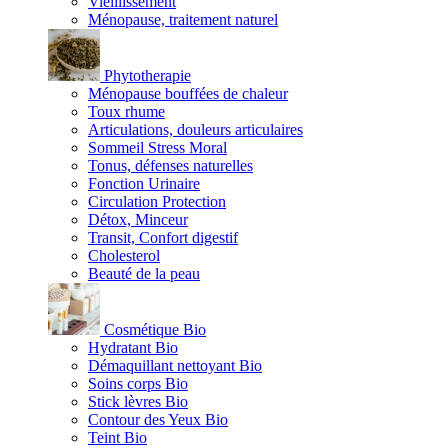
Vieillissement
Ménopause, traitement naturel
Phytotherapie
Ménopause bouffées de chaleur
Toux rhume
Articulations, douleurs articulaires
Sommeil Stress Moral
Tonus, défenses naturelles
Fonction Urinaire
Circulation Protection
Détox, Minceur
Transit, Confort digestif
Cholesterol
Beauté de la peau
Cosmétique Bio
Hydratant Bio
Démaquillant nettoyant Bio
Soins corps Bio
Stick lèvres Bio
Contour des Yeux Bio
Teint Bio