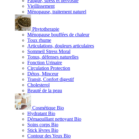
Fatigue, stress et nervosité
Vieillissement
Ménopause, traitement naturel
Phytotherapie
Ménopause bouffées de chaleur
Toux rhume
Articulations, douleurs articulaires
Sommeil Stress Moral
Tonus, défenses naturelles
Fonction Urinaire
Circulation Protection
Détox, Minceur
Transit, Confort digestif
Cholesterol
Beauté de la peau
Cosmétique Bio
Hydratant Bio
Démaquillant nettoyant Bio
Soins corps Bio
Stick lèvres Bio
Contour des Yeux Bio