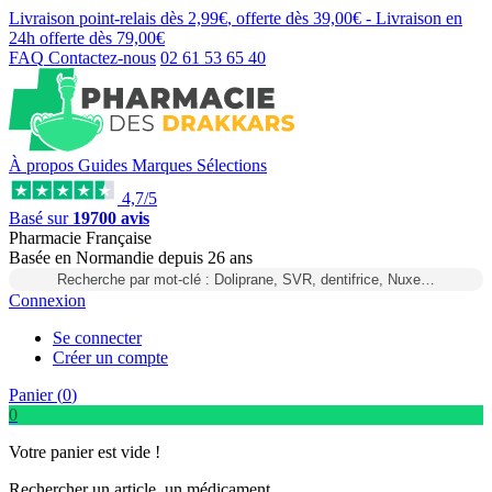
Livraison point-relais dès
2,99€
, offerte dès
39,00€
- Livraison en
24h
offerte dès
79,00€
FAQ
Contactez-nous
02 61 53 65 40
À propos
Guides
Marques
Sélections
4,7/5
Basé sur
19700 avis
Pharmacie Française
Basée
en Normandie
depuis
26 ans
Recherche par mot-clé : Doliprane, SVR, dentifrice, Nuxe…
Connexion
Se connecter
Créer un compte
Panier (
0
)
0
Votre panier est vide !
Rechercher un article, un médicament...