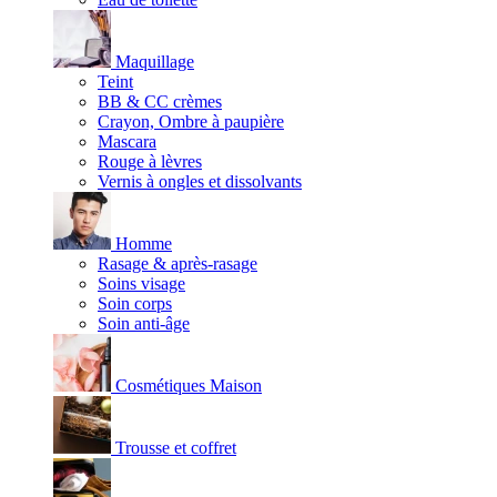
Maquillage
Teint
BB & CC crèmes
Crayon, Ombre à paupière
Mascara
Rouge à lèvres
Vernis à ongles et dissolvants
Homme
Rasage & après-rasage
Soins visage
Soin corps
Soin anti-âge
Cosmétiques Maison
Trousse et coffret