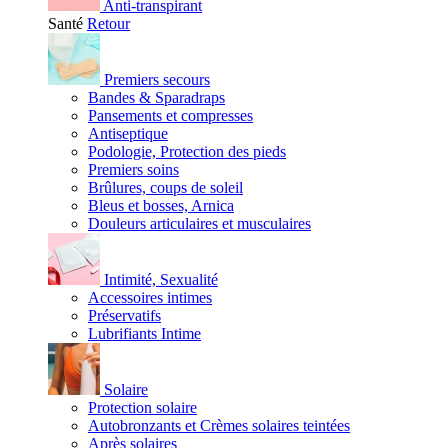
Anti-transpirant
Santé
Retour
Premiers secours
Bandes & Sparadraps
Pansements et compresses
Antiseptique
Podologie, Protection des pieds
Premiers soins
Brûlures, coups de soleil
Bleus et bosses, Arnica
Douleurs articulaires et musculaires
Intimité, Sexualité
Accessoires intimes
Préservatifs
Lubrifiants Intime
Solaire
Protection solaire
Autobronzants et Crèmes solaires teintées
Après solaires