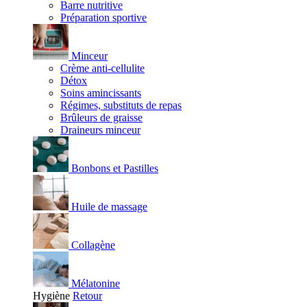
Barre nutritive
Préparation sportive
Minceur
Crème anti-cellulite
Détox
Soins amincissants
Régimes, substituts de repas
Brûleurs de graisse
Draineurs minceur
Bonbons et Pastilles
Huile de massage
Collagène
Mélatonine
Hygiène
Retour