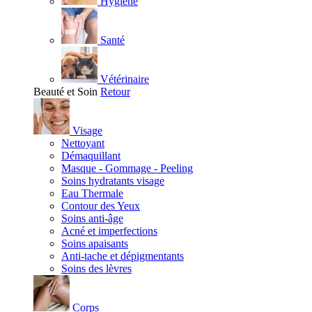
Hygiène
Santé
Vétérinaire
Beauté et Soin
Retour
Visage
Nettoyant
Démaquillant
Masque - Gommage - Peeling
Soins hydratants visage
Eau Thermale
Contour des Yeux
Soins anti-âge
Acné et imperfections
Soins apaisants
Anti-tache et dépigmentants
Soins des lèvres
Corps