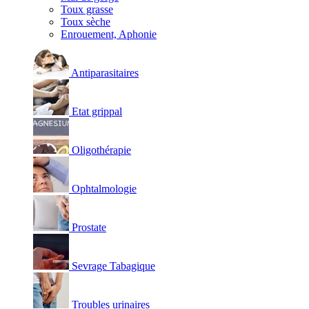
Toux grasse
Toux sèche
Enrouement, Aphonie
Antiparasitaires
Etat grippal
Oligothérapie
Ophtalmologie
Prostate
Sevrage Tabagique
Troubles urinaires