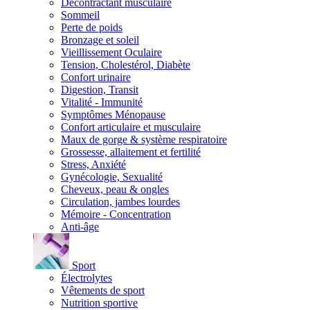
Décontractant musculaire
Sommeil
Perte de poids
Bronzage et soleil
Vieillissement Oculaire
Tension, Cholestérol, Diabète
Confort urinaire
Digestion, Transit
Vitalité - Immunité
Symptômes Ménopause
Confort articulaire et musculaire
Maux de gorge & système respiratoire
Grossesse, allaitement et fertilité
Stress, Anxiété
Gynécologie, Sexualité
Cheveux, peau & ongles
Circulation, jambes lourdes
Mémoire - Concentration
Anti-âge
Sport
Électrolytes
Vêtements de sport
Nutrition sportive