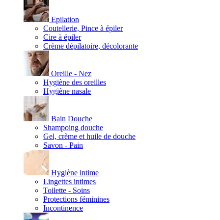
Epilation
Coutellerie, Pince à épiler
Cire à épiler
Crème dépilatoire, décolorante
Oreille - Nez
Hygiène des oreilles
Hygiène nasale
Bain Douche
Shampoing douche
Gel, crème et huile de douche
Savon - Pain
Hygiène intime
Lingettes intimes
Toilette - Soins
Protections féminines
Incontinence