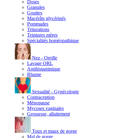
Doses
Granules
Gouttes
Macérâts glycérinés
Pommades
Triturations
Teintures mères
Spécialités homéopathique
Nez - Oreille
Lavage ORL
Antihistaminique
Rhume
Sexualité - Gynécologie
Contraception
Ménopause
Mycoses vaginales
Grossesse, allaitement
Toux et maux de gorge
Mal de gorge