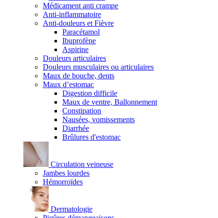
Médicament anti crampe
Anti-inflammatoire
Anti-douleurs et Fièvre
Paracétamol
Ibuprofène
Aspirine
Douleurs articulaires
Douleurs musculaires ou articulaires
Maux de bouche, dents
Maux d’estomac
Digestion difficile
Maux de ventre, Ballonnement
Constipation
Nausées, vomissements
Diarrhée
Brûlures d'estomac
Circulation veineuse
Jambes lourdes
Hémorroïdes
Dermatologie
Piqûres démangeaisons