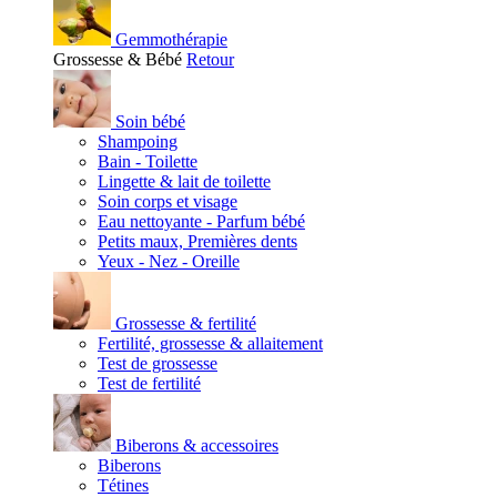
Gemmothérapie
Grossesse & Bébé
Retour
Soin bébé
Shampoing
Bain - Toilette
Lingette & lait de toilette
Soin corps et visage
Eau nettoyante - Parfum bébé
Petits maux, Premières dents
Yeux - Nez - Oreille
Grossesse & fertilité
Fertilité, grossesse & allaitement
Test de grossesse
Test de fertilité
Biberons & accessoires
Biberons
Tétines