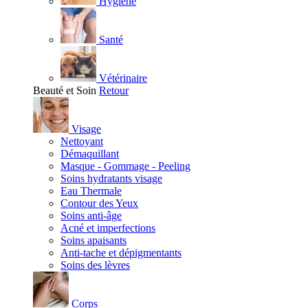
Hygiène
Santé
Vétérinaire
Beauté et Soin
Retour
Visage
Nettoyant
Démaquillant
Masque - Gommage - Peeling
Soins hydratants visage
Eau Thermale
Contour des Yeux
Soins anti-âge
Acné et imperfections
Soins apaisants
Anti-tache et dépigmentants
Soins des lèvres
Corps