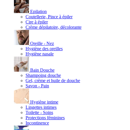
Epilation
Coutellerie, Pince à épiler
Cire à épiler
Crème dépilatoire, décolorante
Oreille - Nez
Hygiène des oreilles
Hygiène nasale
Bain Douche
Shampoing douche
Gel, crème et huile de douche
Savon - Pain
Hygiène intime
Lingettes intimes
Toilette - Soins
Protections féminines
Incontinence