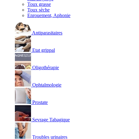
Toux grasse
Toux sèche
Enrouement, Aphonie
Antiparasitaires
Etat grippal
Oligothérapie
Ophtalmologie
Prostate
Sevrage Tabagique
Troubles urinaires