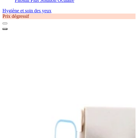
Fitostill Plus Solution Oculaire
Hygiène et soin des yeux
Prix dégressif