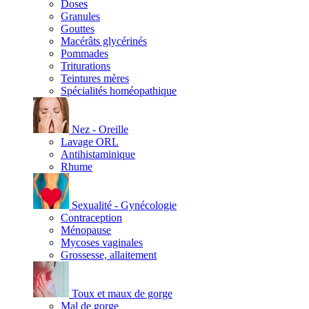
Doses
Granules
Gouttes
Macérâts glycérinés
Pommades
Triturations
Teintures mères
Spécialités homéopathique
Nez - Oreille
Lavage ORL
Antihistaminique
Rhume
Sexualité - Gynécologie
Contraception
Ménopause
Mycoses vaginales
Grossesse, allaitement
Toux et maux de gorge
Mal de gorge