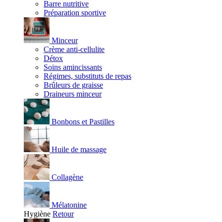
Barre nutritive
Préparation sportive
Minceur
Crème anti-cellulite
Détox
Soins amincissants
Régimes, substituts de repas
Brûleurs de graisse
Draineurs minceur
Bonbons et Pastilles
Huile de massage
Collagène
Mélatonine
Hygiène
Retour