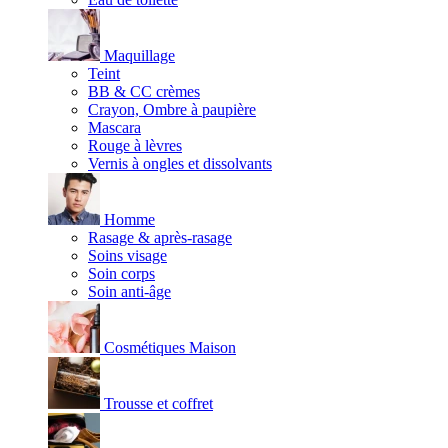
Maquillage
Teint
BB & CC crèmes
Crayon, Ombre à paupière
Mascara
Rouge à lèvres
Vernis à ongles et dissolvants
Homme
Rasage & après-rasage
Soins visage
Soin corps
Soin anti-âge
Cosmétiques Maison
Trousse et coffret