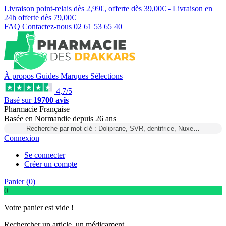
Livraison point-relais dès
2,99€
, offerte dès
39,00€
- Livraison en
24h
offerte dès
79,00€
FAQ
Contactez-nous
02 61 53 65 40
À propos
Guides
Marques
Sélections
4,7/5
Basé sur
19700 avis
Pharmacie Française
Basée
en Normandie
depuis
26 ans
Recherche par mot-clé : Doliprane, SVR, dentifrice, Nuxe…
Connexion
Se connecter
Créer un compte
Panier (
0
)
0
Votre panier est vide !
Rechercher un article, un médicament...