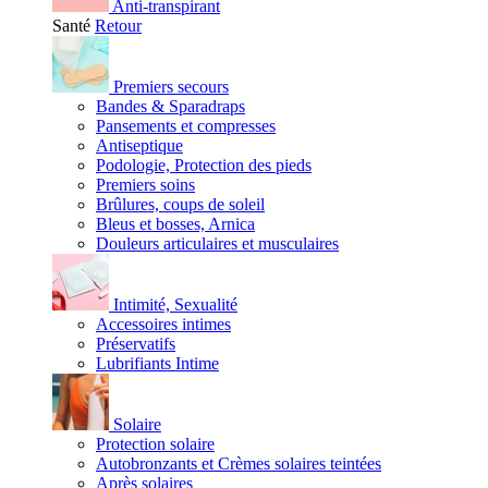
Anti-transpirant
Santé
Retour
Premiers secours
Bandes & Sparadraps
Pansements et compresses
Antiseptique
Podologie, Protection des pieds
Premiers soins
Brûlures, coups de soleil
Bleus et bosses, Arnica
Douleurs articulaires et musculaires
Intimité, Sexualité
Accessoires intimes
Préservatifs
Lubrifiants Intime
Solaire
Protection solaire
Autobronzants et Crèmes solaires teintées
Après solaires