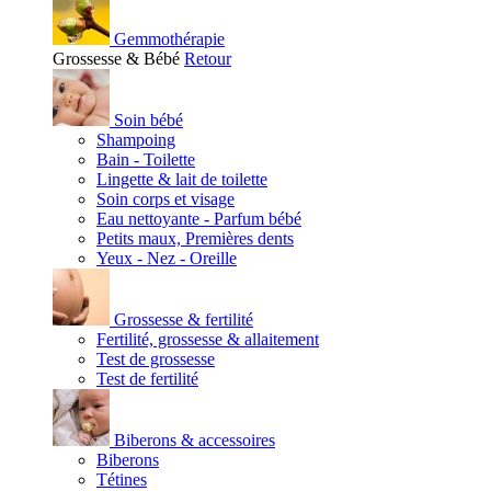
Gemmothérapie
Grossesse & Bébé
Retour
Soin bébé
Shampoing
Bain - Toilette
Lingette & lait de toilette
Soin corps et visage
Eau nettoyante - Parfum bébé
Petits maux, Premières dents
Yeux - Nez - Oreille
Grossesse & fertilité
Fertilité, grossesse & allaitement
Test de grossesse
Test de fertilité
Biberons & accessoires
Biberons
Tétines