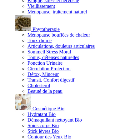
Fatigue, stress et nervosité
Vieillissement
Ménopause, traitement naturel
Phytotherapie
Ménopause bouffées de chaleur
Toux rhume
Articulations, douleurs articulaires
Sommeil Stress Moral
Tonus, défenses naturelles
Fonction Urinaire
Circulation Protection
Détox, Minceur
Transit, Confort digestif
Cholesterol
Beauté de la peau
Cosmétique Bio
Hydratant Bio
Démaquillant nettoyant Bio
Soins corps Bio
Stick lèvres Bio
Contour des Yeux Bio