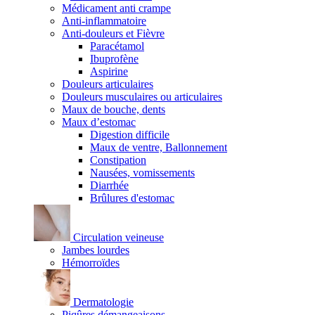
Médicament anti crampe
Anti-inflammatoire
Anti-douleurs et Fièvre
Paracétamol
Ibuprofène
Aspirine
Douleurs articulaires
Douleurs musculaires ou articulaires
Maux de bouche, dents
Maux d’estomac
Digestion difficile
Maux de ventre, Ballonnement
Constipation
Nausées, vomissements
Diarrhée
Brûlures d'estomac
Circulation veineuse
Jambes lourdes
Hémorroïdes
Dermatologie
Piqûres démangeaisons