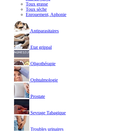
Toux grasse
Toux sèche
Enrouement, Aphonie
Antiparasitaires
Etat grippal
Oligothérapie
Ophtalmologie
Prostate
Sevrage Tabagique
Troubles urinaires