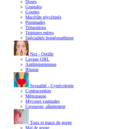
Doses
Granules
Gouttes
Macérâts glycérinés
Pommades
Triturations
Teintures mères
Spécialités homéopathique
Nez - Oreille
Lavage ORL
Antihistaminique
Rhume
Sexualité - Gynécologie
Contraception
Ménopause
Mycoses vaginales
Grossesse, allaitement
Toux et maux de gorge
Mal de gorge