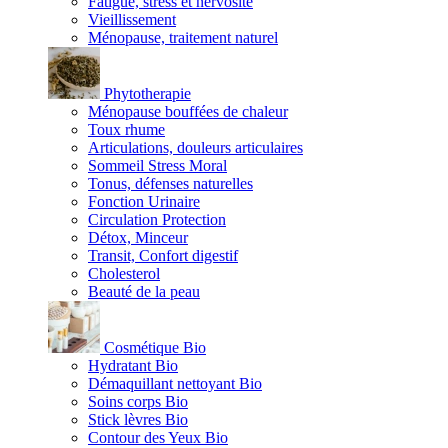
Fatigue, stress et nervosité
Vieillissement
Ménopause, traitement naturel
Phytotherapie
Ménopause bouffées de chaleur
Toux rhume
Articulations, douleurs articulaires
Sommeil Stress Moral
Tonus, défenses naturelles
Fonction Urinaire
Circulation Protection
Détox, Minceur
Transit, Confort digestif
Cholesterol
Beauté de la peau
Cosmétique Bio
Hydratant Bio
Démaquillant nettoyant Bio
Soins corps Bio
Stick lèvres Bio
Contour des Yeux Bio