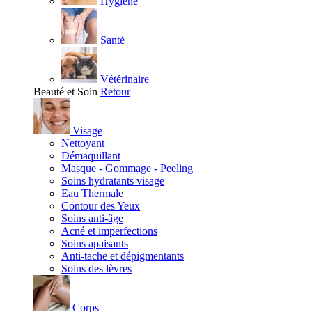
Hygiène
Santé
Vétérinaire
Beauté et Soin
Retour
Visage
Nettoyant
Démaquillant
Masque - Gommage - Peeling
Soins hydratants visage
Eau Thermale
Contour des Yeux
Soins anti-âge
Acné et imperfections
Soins apaisants
Anti-tache et dépigmentants
Soins des lèvres
Corps