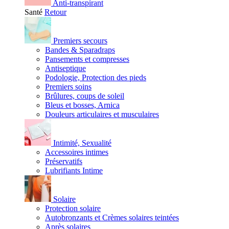
Anti-transpirant
Santé
Retour
Premiers secours
Bandes & Sparadraps
Pansements et compresses
Antiseptique
Podologie, Protection des pieds
Premiers soins
Brûlures, coups de soleil
Bleus et bosses, Arnica
Douleurs articulaires et musculaires
Intimité, Sexualité
Accessoires intimes
Préservatifs
Lubrifiants Intime
Solaire
Protection solaire
Autobronzants et Crèmes solaires teintées
Après solaires