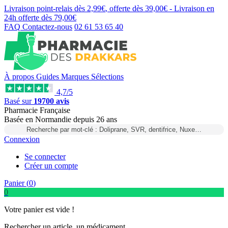
Livraison point-relais dès
2,99€
, offerte dès
39,00€
- Livraison en
24h
offerte dès
79,00€
FAQ
Contactez-nous
02 61 53 65 40
À propos
Guides
Marques
Sélections
4,7/5
Basé sur
19700 avis
Pharmacie Française
Basée
en Normandie
depuis
26 ans
Recherche par mot-clé : Doliprane, SVR, dentifrice, Nuxe…
Connexion
Se connecter
Créer un compte
Panier (
0
)
0
Votre panier est vide !
Rechercher un article, un médicament...