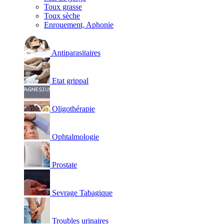
Toux grasse
Toux sèche
Enrouement, Aphonie
Antiparasitaires
Etat grippal
Oligothérapie
Ophtalmologie
Prostate
Sevrage Tabagique
Troubles urinaires