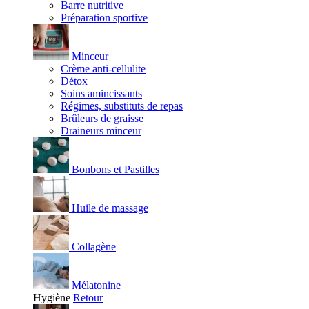
Barre nutritive
Préparation sportive
Minceur
Crème anti-cellulite
Détox
Soins amincissants
Régimes, substituts de repas
Brûleurs de graisse
Draineurs minceur
Bonbons et Pastilles
Huile de massage
Collagène
Mélatonine
Hygiène
Retour