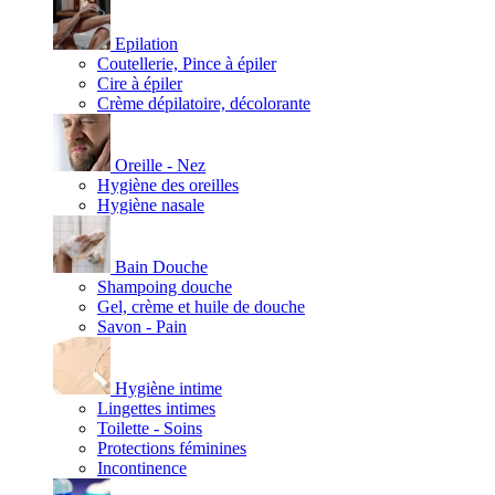
Epilation
Coutellerie, Pince à épiler
Cire à épiler
Crème dépilatoire, décolorante
Oreille - Nez
Hygiène des oreilles
Hygiène nasale
Bain Douche
Shampoing douche
Gel, crème et huile de douche
Savon - Pain
Hygiène intime
Lingettes intimes
Toilette - Soins
Protections féminines
Incontinence