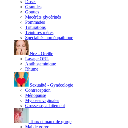
Doses
Granules
Gouttes
Macérâts glycérinés
Pommades
Triturations
Teintures mères
Spécialités homéopathique
Nez - Oreille
Lavage ORL
Antihistaminique
Rhume
Sexualité - Gynécologie
Contraception
Ménopause
Mycoses vaginales
Grossesse, allaitement
Toux et maux de gorge
Mal de gorge