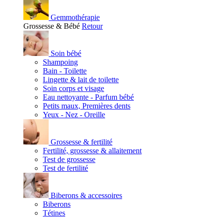
Gemmothérapie
Grossesse & Bébé
Retour
Soin bébé
Shampoing
Bain - Toilette
Lingette & lait de toilette
Soin corps et visage
Eau nettoyante - Parfum bébé
Petits maux, Premières dents
Yeux - Nez - Oreille
Grossesse & fertilité
Fertilité, grossesse & allaitement
Test de grossesse
Test de fertilité
Biberons & accessoires
Biberons
Tétines