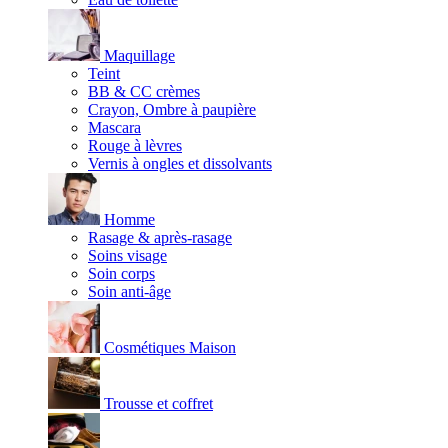
Maquillage
Teint
BB & CC crèmes
Crayon, Ombre à paupière
Mascara
Rouge à lèvres
Vernis à ongles et dissolvants
Homme
Rasage & après-rasage
Soins visage
Soin corps
Soin anti-âge
Cosmétiques Maison
Trousse et coffret