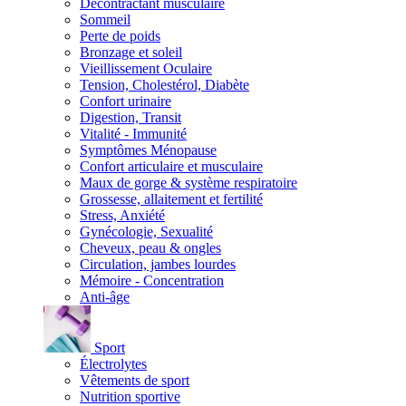
Décontractant musculaire
Sommeil
Perte de poids
Bronzage et soleil
Vieillissement Oculaire
Tension, Cholestérol, Diabète
Confort urinaire
Digestion, Transit
Vitalité - Immunité
Symptômes Ménopause
Confort articulaire et musculaire
Maux de gorge & système respiratoire
Grossesse, allaitement et fertilité
Stress, Anxiété
Gynécologie, Sexualité
Cheveux, peau & ongles
Circulation, jambes lourdes
Mémoire - Concentration
Anti-âge
Sport
Électrolytes
Vêtements de sport
Nutrition sportive