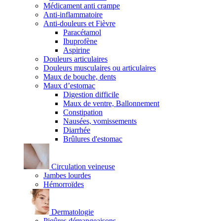
Médicament anti crampe
Anti-inflammatoire
Anti-douleurs et Fièvre
Paracétamol
Ibuprofène
Aspirine
Douleurs articulaires
Douleurs musculaires ou articulaires
Maux de bouche, dents
Maux d’estomac
Digestion difficile
Maux de ventre, Ballonnement
Constipation
Nausées, vomissements
Diarrhée
Brûlures d'estomac
Circulation veineuse
Jambes lourdes
Hémorroïdes
Dermatologie
Piqûres démangeaisons