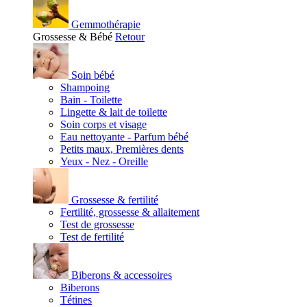
Gemmothérapie
Grossesse & Bébé
Retour
Soin bébé
Shampoing
Bain - Toilette
Lingette & lait de toilette
Soin corps et visage
Eau nettoyante - Parfum bébé
Petits maux, Premières dents
Yeux - Nez - Oreille
Grossesse & fertilité
Fertilité, grossesse & allaitement
Test de grossesse
Test de fertilité
Biberons & accessoires
Biberons
Tétines