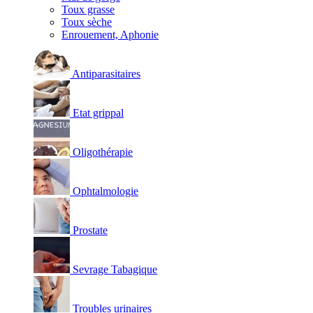
Toux grasse
Toux sèche
Enrouement, Aphonie
Antiparasitaires
Etat grippal
Oligothérapie
Ophtalmologie
Prostate
Sevrage Tabagique
Troubles urinaires