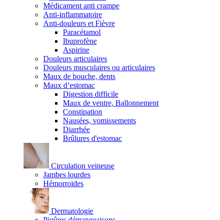
Médicament anti crampe
Anti-inflammatoire
Anti-douleurs et Fièvre
Paracétamol
Ibuprofène
Aspirine
Douleurs articulaires
Douleurs musculaires ou articulaires
Maux de bouche, dents
Maux d’estomac
Digestion difficile
Maux de ventre, Ballonnement
Constipation
Nausées, vomissements
Diarrhée
Brûlures d'estomac
Circulation veineuse
Jambes lourdes
Hémorroïdes
Dermatologie
Piqûres démangeaisons