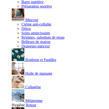
Barre nutritive
Préparation sportive
Minceur
Crème anti-cellulite
Détox
Soins amincissants
Régimes, substituts de repas
Brûleurs de graisse
Draineurs minceur
Bonbons et Pastilles
Huile de massage
Collagène
Mélatonine
Hygiène
Retour