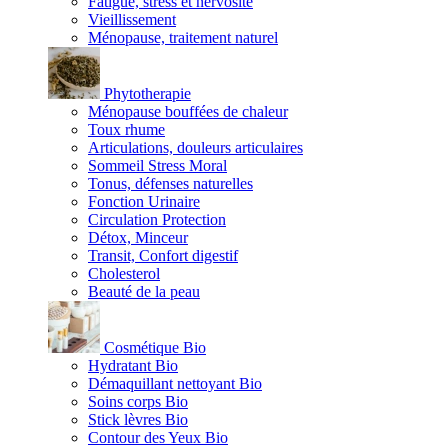
Fatigue, stress et nervosité
Vieillissement
Ménopause, traitement naturel
Phytotherapie
Ménopause bouffées de chaleur
Toux rhume
Articulations, douleurs articulaires
Sommeil Stress Moral
Tonus, défenses naturelles
Fonction Urinaire
Circulation Protection
Détox, Minceur
Transit, Confort digestif
Cholesterol
Beauté de la peau
Cosmétique Bio
Hydratant Bio
Démaquillant nettoyant Bio
Soins corps Bio
Stick lèvres Bio
Contour des Yeux Bio