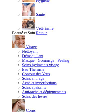
Hygiène
Santé
Vétérinaire
Beauté et Soin
Retour
Visage
Nettoyant
Démaquillant
Masque - Gommage - Peeling
Soins hydratants visage
Eau Thermale
Contour des Yeux
Soins anti-âge
Acné et imperfections
Soins apaisants
Anti-tache et dépigmentants
Soins des lèvres
Corps