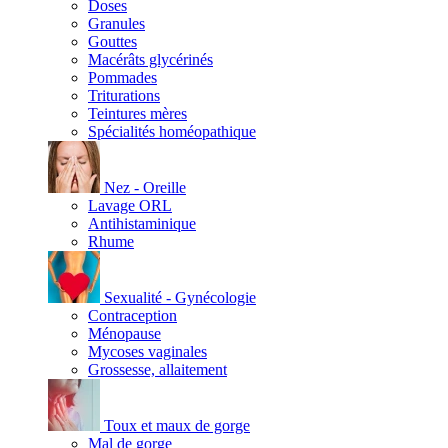
Doses
Granules
Gouttes
Macérâts glycérinés
Pommades
Triturations
Teintures mères
Spécialités homéopathique
Nez - Oreille
Lavage ORL
Antihistaminique
Rhume
Sexualité - Gynécologie
Contraception
Ménopause
Mycoses vaginales
Grossesse, allaitement
Toux et maux de gorge
Mal de gorge