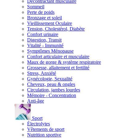
Décontractant musculaire
Sommeil
Perte de poids
Bronzage et soleil
Vieillissement Oculaire
Tension, Cholestérol, Diabète
Confort urinaire
Digestion, Transit
Vitalité - Immunité
Symptômes Ménopause
Confort articulaire et musculaire
Maux de gorge & système respiratoire
Grossesse, allaitement et fertilité
Stress, Anxiété
Gynécologie, Sexualité
Cheveux, peau & ongles
Circulation, jambes lourdes
Mémoire - Concentration
Anti-âge
Sport
Électrolytes
Vêtements de sport
Nutrition sportive