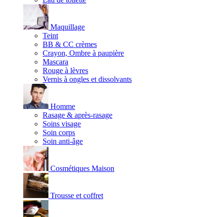
Maquillage
Teint
BB & CC crèmes
Crayon, Ombre à paupière
Mascara
Rouge à lèvres
Vernis à ongles et dissolvants
Homme
Rasage & après-rasage
Soins visage
Soin corps
Soin anti-âge
Cosmétiques Maison
Trousse et coffret