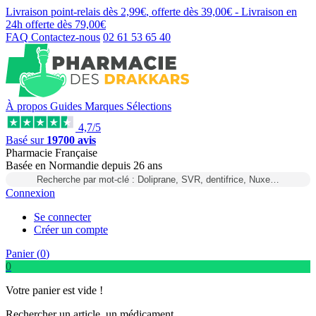
Livraison point-relais dès
2,99€
, offerte dès
39,00€
- Livraison en
24h
offerte dès
79,00€
FAQ
Contactez-nous
02 61 53 65 40
À propos
Guides
Marques
Sélections
4,7/5
Basé sur
19700 avis
Pharmacie Française
Basée
en Normandie
depuis
26 ans
Recherche par mot-clé : Doliprane, SVR, dentifrice, Nuxe…
Connexion
Se connecter
Créer un compte
Panier (
0
)
0
Votre panier est vide !
Rechercher un article, un médicament...