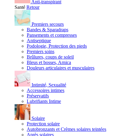
Anti-transpirant
Santé
Retour
Premiers secours
Bandes & Sparadraps
Pansements et compresses
Antiseptique
Podologie, Protection des pieds
Premiers soins
Brûlures, coups de soleil
Bleus et bosses, Arnica
Douleurs articulaires et musculaires
Intimité, Sexualité
Accessoires intimes
Préservatifs
Lubrifiants Intime
Solaire
Protection solaire
Autobronzants et Crèmes solaires teintées
Après solaires