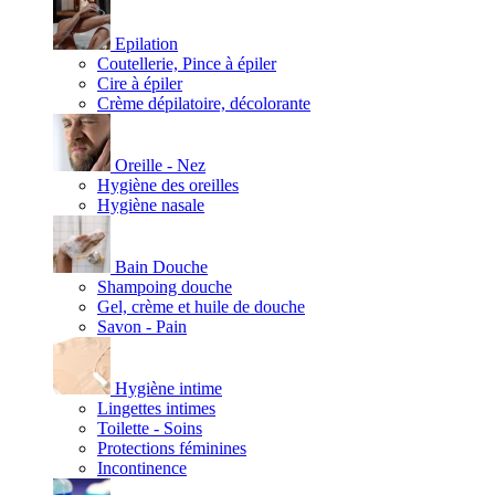
Epilation
Coutellerie, Pince à épiler
Cire à épiler
Crème dépilatoire, décolorante
Oreille - Nez
Hygiène des oreilles
Hygiène nasale
Bain Douche
Shampoing douche
Gel, crème et huile de douche
Savon - Pain
Hygiène intime
Lingettes intimes
Toilette - Soins
Protections féminines
Incontinence