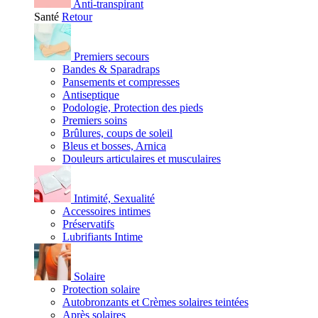
Anti-transpirant
Santé
Retour
Premiers secours
Bandes & Sparadraps
Pansements et compresses
Antiseptique
Podologie, Protection des pieds
Premiers soins
Brûlures, coups de soleil
Bleus et bosses, Arnica
Douleurs articulaires et musculaires
Intimité, Sexualité
Accessoires intimes
Préservatifs
Lubrifiants Intime
Solaire
Protection solaire
Autobronzants et Crèmes solaires teintées
Après solaires