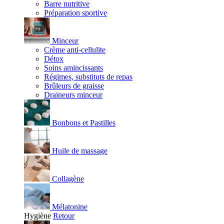
Barre nutritive
Préparation sportive
Minceur
Crème anti-cellulite
Détox
Soins amincissants
Régimes, substituts de repas
Brûleurs de graisse
Draineurs minceur
Bonbons et Pastilles
Huile de massage
Collagène
Mélatonine
Hygiène
Retour