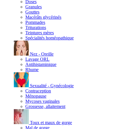
Doses
Granules
Gouttes
Macérâts glycérinés
Pommades
Triturations
Teintures mères
Spécialités homéopathique
Nez - Oreille
Lavage ORL
Antihistaminique
Rhume
Sexualité - Gynécologie
Contraception
Ménopause
Mycoses vaginales
Grossesse, allaitement
Toux et maux de gorge
Mal de gorge