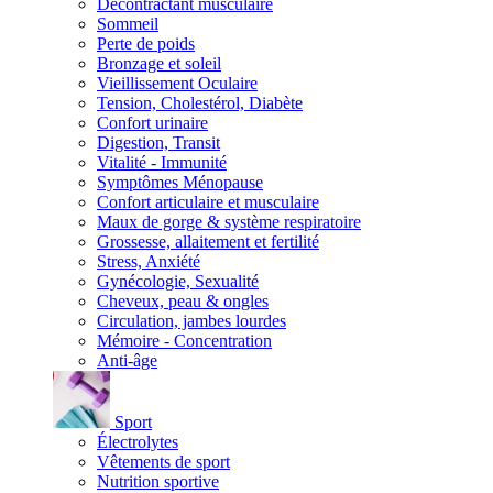
Décontractant musculaire
Sommeil
Perte de poids
Bronzage et soleil
Vieillissement Oculaire
Tension, Cholestérol, Diabète
Confort urinaire
Digestion, Transit
Vitalité - Immunité
Symptômes Ménopause
Confort articulaire et musculaire
Maux de gorge & système respiratoire
Grossesse, allaitement et fertilité
Stress, Anxiété
Gynécologie, Sexualité
Cheveux, peau & ongles
Circulation, jambes lourdes
Mémoire - Concentration
Anti-âge
Sport
Électrolytes
Vêtements de sport
Nutrition sportive