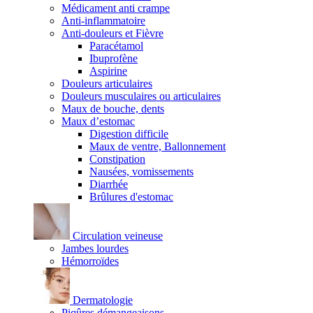
Médicament anti crampe
Anti-inflammatoire
Anti-douleurs et Fièvre
Paracétamol
Ibuprofène
Aspirine
Douleurs articulaires
Douleurs musculaires ou articulaires
Maux de bouche, dents
Maux d’estomac
Digestion difficile
Maux de ventre, Ballonnement
Constipation
Nausées, vomissements
Diarrhée
Brûlures d'estomac
Circulation veineuse
Jambes lourdes
Hémorroïdes
Dermatologie
Piqûres démangeaisons