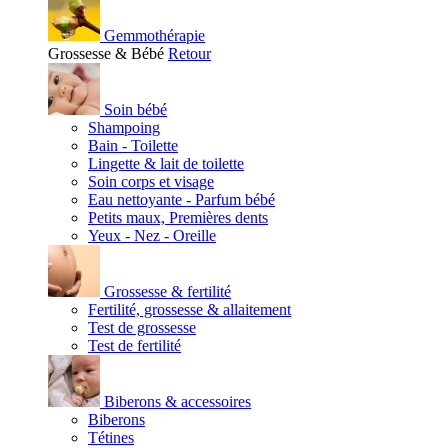
Gemmothérapie
Grossesse & Bébé
Retour
Soin bébé
Shampoing
Bain - Toilette
Lingette & lait de toilette
Soin corps et visage
Eau nettoyante - Parfum bébé
Petits maux, Premières dents
Yeux - Nez - Oreille
Grossesse & fertilité
Fertilité, grossesse & allaitement
Test de grossesse
Test de fertilité
Biberons & accessoires
Biberons
Tétines