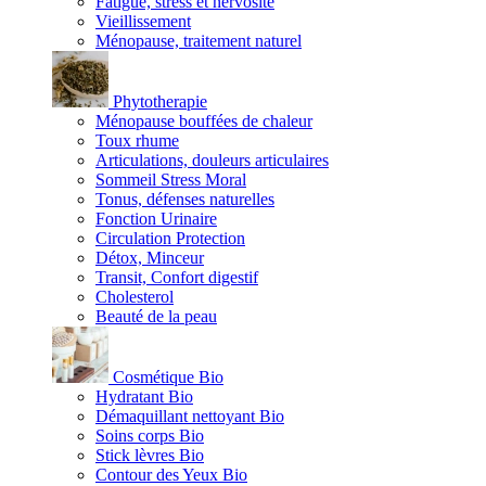
Fatigue, stress et nervosité
Vieillissement
Ménopause, traitement naturel
Phytotherapie
Ménopause bouffées de chaleur
Toux rhume
Articulations, douleurs articulaires
Sommeil Stress Moral
Tonus, défenses naturelles
Fonction Urinaire
Circulation Protection
Détox, Minceur
Transit, Confort digestif
Cholesterol
Beauté de la peau
Cosmétique Bio
Hydratant Bio
Démaquillant nettoyant Bio
Soins corps Bio
Stick lèvres Bio
Contour des Yeux Bio