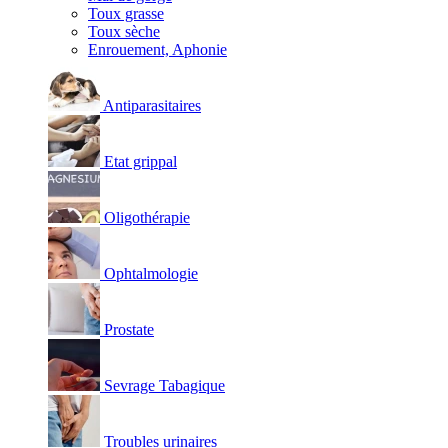
Toux grasse
Toux sèche
Enrouement, Aphonie
Antiparasitaires
Etat grippal
Oligothérapie
Ophtalmologie
Prostate
Sevrage Tabagique
Troubles urinaires