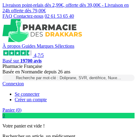
Livraison point-relais dès
2,99€
, offerte dès
39,00€
- Livraison en
24h
offerte dès
79,00€
FAQ
Contactez-nous
02 61 53 65 40
À propos
Guides
Marques
Sélections
4,7/5
Basé sur
19700 avis
Pharmacie Française
Basée
en Normandie
depuis
26 ans
Recherche par mot-clé : Doliprane, SVR, dentifrice, Nuxe…
Connexion
Se connecter
Créer un compte
Panier (
0
)
0
Votre panier est vide !
Rechercher un article, un médicament...