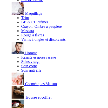
Maquillage
Teint
BB & CC crèmes
Crayon, Ombre à paupière
Mascara
Rouge à lèvres
Vernis à ongles et dissolvants
Homme
Rasage & après-rasage
Soins visage
Soin corps
Soin anti-âge
Cosmétiques Maison
Trousse et coffret