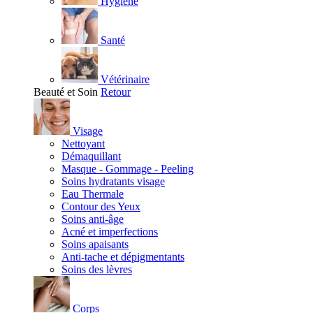
Hygiène
Santé
Vétérinaire
Beauté et Soin
Retour
Visage
Nettoyant
Démaquillant
Masque - Gommage - Peeling
Soins hydratants visage
Eau Thermale
Contour des Yeux
Soins anti-âge
Acné et imperfections
Soins apaisants
Anti-tache et dépigmentants
Soins des lèvres
Corps