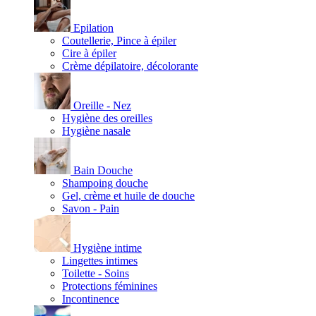
Epilation
Coutellerie, Pince à épiler
Cire à épiler
Crème dépilatoire, décolorante
Oreille - Nez
Hygiène des oreilles
Hygiène nasale
Bain Douche
Shampoing douche
Gel, crème et huile de douche
Savon - Pain
Hygiène intime
Lingettes intimes
Toilette - Soins
Protections féminines
Incontinence