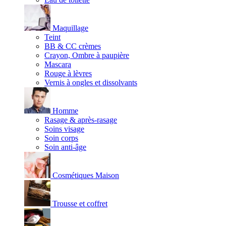
Maquillage
Teint
BB & CC crèmes
Crayon, Ombre à paupière
Mascara
Rouge à lèvres
Vernis à ongles et dissolvants
Homme
Rasage & après-rasage
Soins visage
Soin corps
Soin anti-âge
Cosmétiques Maison
Trousse et coffret