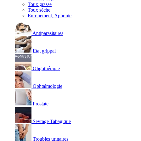
Toux grasse
Toux sèche
Enrouement, Aphonie
Antiparasitaires
Etat grippal
Oligothérapie
Ophtalmologie
Prostate
Sevrage Tabagique
Troubles urinaires