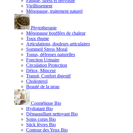
Fatigue, stress et nervosité
Vieillissement
Ménopause, traitement naturel
Phytotherapie
Ménopause bouffées de chaleur
Toux rhume
Articulations, douleurs articulaires
Sommeil Stress Moral
Tonus, défenses naturelles
Fonction Urinaire
Circulation Protection
Détox, Minceur
Transit, Confort digestif
Cholesterol
Beauté de la peau
Cosmétique Bio
Hydratant Bio
Démaquillant nettoyant Bio
Soins corps Bio
Stick lèvres Bio
Contour des Yeux Bio