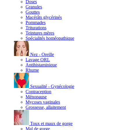
Doses
Granules
Gouttes
Macérâts glycérinés
Pommades
Triturations
Teintures mères
Spécialités homéopathique
Nez - Oreille
Lavage ORL
Antihistaminique
Rhume
Sexualité - Gynécologie
Contraception
Ménopause
Mycoses vaginales
Grossesse, allaitement
Toux et maux de gorge
Mal de gorge