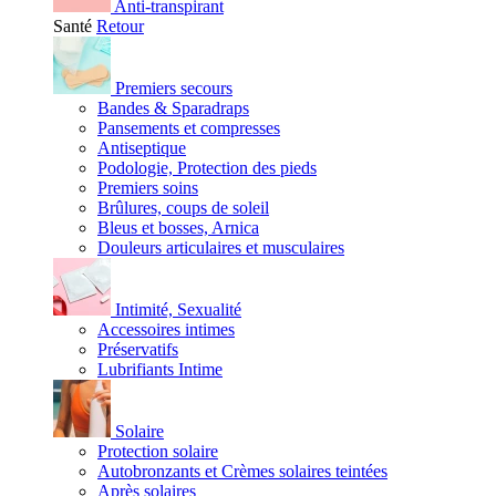
Anti-transpirant
Santé
Retour
Premiers secours
Bandes & Sparadraps
Pansements et compresses
Antiseptique
Podologie, Protection des pieds
Premiers soins
Brûlures, coups de soleil
Bleus et bosses, Arnica
Douleurs articulaires et musculaires
Intimité, Sexualité
Accessoires intimes
Préservatifs
Lubrifiants Intime
Solaire
Protection solaire
Autobronzants et Crèmes solaires teintées
Après solaires