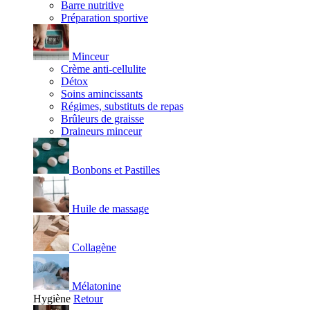
Barre nutritive
Préparation sportive
Minceur
Crème anti-cellulite
Détox
Soins amincissants
Régimes, substituts de repas
Brûleurs de graisse
Draineurs minceur
Bonbons et Pastilles
Huile de massage
Collagène
Mélatonine
Hygiène
Retour