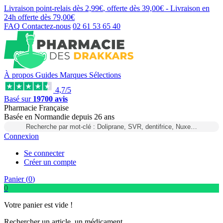
Livraison point-relais dès
2,99€
, offerte dès
39,00€
- Livraison en
24h
offerte dès
79,00€
FAQ
Contactez-nous
02 61 53 65 40
À propos
Guides
Marques
Sélections
4,7/5
Basé sur
19700 avis
Pharmacie Française
Basée
en Normandie
depuis
26 ans
Recherche par mot-clé : Doliprane, SVR, dentifrice, Nuxe…
Connexion
Se connecter
Créer un compte
Panier (
0
)
0
Votre panier est vide !
Rechercher un article, un médicament...