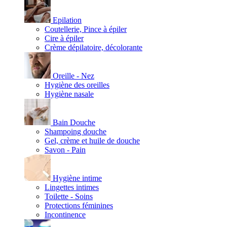
Epilation
Coutellerie, Pince à épiler
Cire à épiler
Crème dépilatoire, décolorante
Oreille - Nez
Hygiène des oreilles
Hygiène nasale
Bain Douche
Shampoing douche
Gel, crème et huile de douche
Savon - Pain
Hygiène intime
Lingettes intimes
Toilette - Soins
Protections féminines
Incontinence