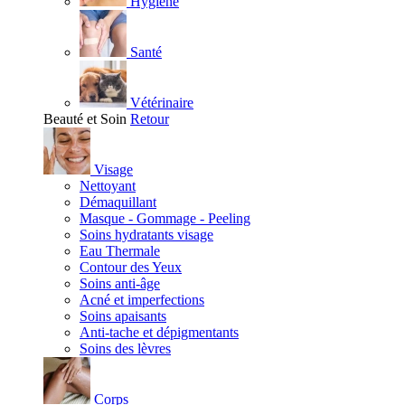
Hygiène
Santé
Vétérinaire
Beauté et Soin
Retour
Visage
Nettoyant
Démaquillant
Masque - Gommage - Peeling
Soins hydratants visage
Eau Thermale
Contour des Yeux
Soins anti-âge
Acné et imperfections
Soins apaisants
Anti-tache et dépigmentants
Soins des lèvres
Corps