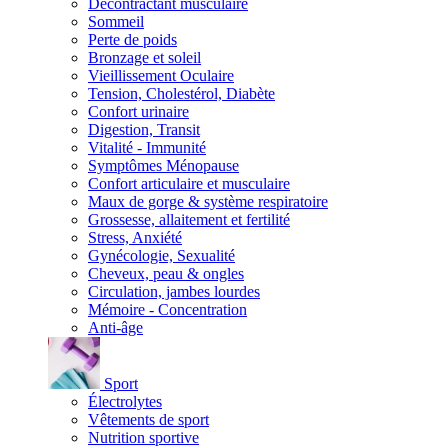
Décontractant musculaire
Sommeil
Perte de poids
Bronzage et soleil
Vieillissement Oculaire
Tension, Cholestérol, Diabète
Confort urinaire
Digestion, Transit
Vitalité - Immunité
Symptômes Ménopause
Confort articulaire et musculaire
Maux de gorge & système respiratoire
Grossesse, allaitement et fertilité
Stress, Anxiété
Gynécologie, Sexualité
Cheveux, peau & ongles
Circulation, jambes lourdes
Mémoire - Concentration
Anti-âge
Sport
Électrolytes
Vêtements de sport
Nutrition sportive