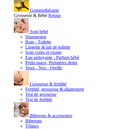
Gemmothérapie
Grossesse & Bébé
Retour
Soin bébé
Shampoing
Bain - Toilette
Lingette & lait de toilette
Soin corps et visage
Eau nettoyante - Parfum bébé
Petits maux, Premières dents
Yeux - Nez - Oreille
Grossesse & fertilité
Fertilité, grossesse & allaitement
Test de grossesse
Test de fertilité
Biberons & accessoires
Biberons
Tétines