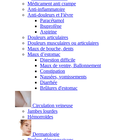
Médicament anti crampe
Anti-inflammatoire
Anti-douleurs et Fièvre
Paracétamol
Ibuprofène
Aspirine
Douleurs articulaires
Douleurs musculaires ou articulaires
Maux de bouche, dents
Maux d’estomac
Digestion difficile
Maux de ventre, Ballonnement
Constipation
Nausées, vomissements
Diarrhée
Brûlures d'estomac
Circulation veineuse
Jambes lourdes
Hémorroïdes
Dermatologie
Piqûres démangeaisons