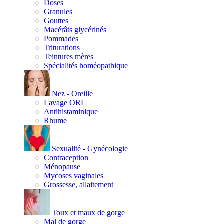
Doses
Granules
Gouttes
Macérâts glycérinés
Pommades
Triturations
Teintures mères
Spécialités homéopathique
Nez - Oreille
Lavage ORL
Antihistaminique
Rhume
Sexualité - Gynécologie
Contraception
Ménopause
Mycoses vaginales
Grossesse, allaitement
Toux et maux de gorge
Mal de gorge