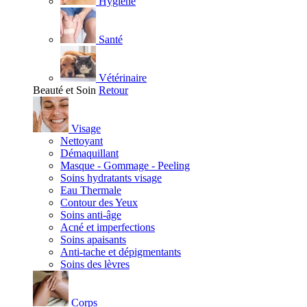
Hygiène
Santé
Vétérinaire
Beauté et Soin
Retour
Visage
Nettoyant
Démaquillant
Masque - Gommage - Peeling
Soins hydratants visage
Eau Thermale
Contour des Yeux
Soins anti-âge
Acné et imperfections
Soins apaisants
Anti-tache et dépigmentants
Soins des lèvres
Corps