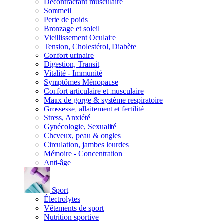
Décontractant musculaire
Sommeil
Perte de poids
Bronzage et soleil
Vieillissement Oculaire
Tension, Cholestérol, Diabète
Confort urinaire
Digestion, Transit
Vitalité - Immunité
Symptômes Ménopause
Confort articulaire et musculaire
Maux de gorge & système respiratoire
Grossesse, allaitement et fertilité
Stress, Anxiété
Gynécologie, Sexualité
Cheveux, peau & ongles
Circulation, jambes lourdes
Mémoire - Concentration
Anti-âge
Sport
Électrolytes
Vêtements de sport
Nutrition sportive