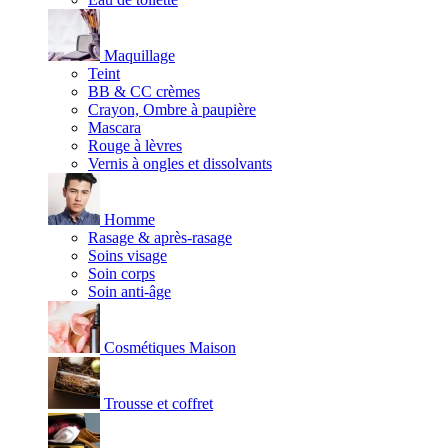
Maquillage
Teint
BB & CC crèmes
Crayon, Ombre à paupière
Mascara
Rouge à lèvres
Vernis à ongles et dissolvants
Homme
Rasage & après-rasage
Soins visage
Soin corps
Soin anti-âge
Cosmétiques Maison
Trousse et coffret