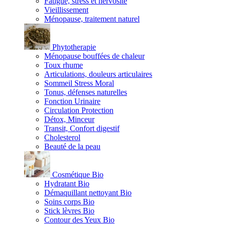
Fatigue, stress et nervosité
Vieillissement
Ménopause, traitement naturel
Phytotherapie
Ménopause bouffées de chaleur
Toux rhume
Articulations, douleurs articulaires
Sommeil Stress Moral
Tonus, défenses naturelles
Fonction Urinaire
Circulation Protection
Détox, Minceur
Transit, Confort digestif
Cholesterol
Beauté de la peau
Cosmétique Bio
Hydratant Bio
Démaquillant nettoyant Bio
Soins corps Bio
Stick lèvres Bio
Contour des Yeux Bio