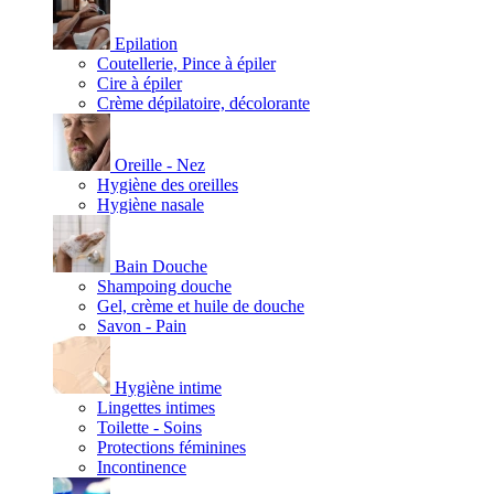
Epilation
Coutellerie, Pince à épiler
Cire à épiler
Crème dépilatoire, décolorante
Oreille - Nez
Hygiène des oreilles
Hygiène nasale
Bain Douche
Shampoing douche
Gel, crème et huile de douche
Savon - Pain
Hygiène intime
Lingettes intimes
Toilette - Soins
Protections féminines
Incontinence