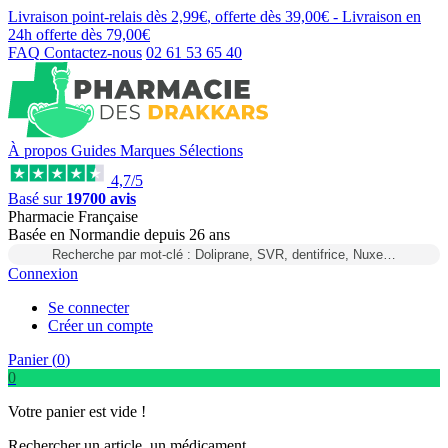
Livraison point-relais dès
2,99€
, offerte dès
39,00€
- Livraison en
24h
offerte dès
79,00€
FAQ
Contactez-nous
02 61 53 65 40
À propos
Guides
Marques
Sélections
4,7/5
Basé sur
19700 avis
Pharmacie Française
Basée
en Normandie
depuis
26 ans
Recherche par mot-clé : Doliprane, SVR, dentifrice, Nuxe…
Connexion
Se connecter
Créer un compte
Panier (
0
)
0
Votre panier est vide !
Rechercher un article, un médicament...