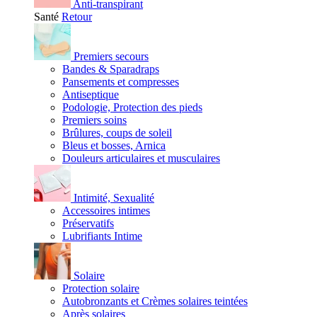
Anti-transpirant
Santé
Retour
Premiers secours
Bandes & Sparadraps
Pansements et compresses
Antiseptique
Podologie, Protection des pieds
Premiers soins
Brûlures, coups de soleil
Bleus et bosses, Arnica
Douleurs articulaires et musculaires
Intimité, Sexualité
Accessoires intimes
Préservatifs
Lubrifiants Intime
Solaire
Protection solaire
Autobronzants et Crèmes solaires teintées
Après solaires