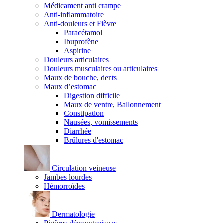
Médicament anti crampe
Anti-inflammatoire
Anti-douleurs et Fièvre
Paracétamol
Ibuprofène
Aspirine
Douleurs articulaires
Douleurs musculaires ou articulaires
Maux de bouche, dents
Maux d’estomac
Digestion difficile
Maux de ventre, Ballonnement
Constipation
Nausées, vomissements
Diarrhée
Brûlures d'estomac
Circulation veineuse
Jambes lourdes
Hémorroïdes
Dermatologie
Piqûres démangeaisons