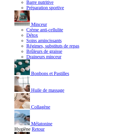
Barre nutritive
Préparation sportive
Minceur
Crème anti-cellulite
Détox
Soins amincissants
Régimes, substituts de repas
Brûleurs de graisse
Draineurs minceur
Bonbons et Pastilles
Huile de massage
Collagène
Mélatonine
Hygiène
Retour