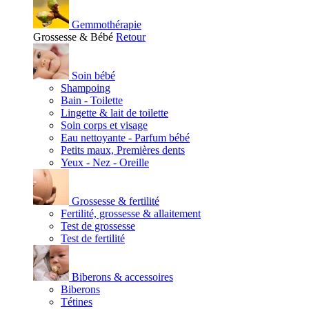
Gemmothérapie
Grossesse & Bébé
Retour
Soin bébé
Shampoing
Bain - Toilette
Lingette & lait de toilette
Soin corps et visage
Eau nettoyante - Parfum bébé
Petits maux, Premières dents
Yeux - Nez - Oreille
Grossesse & fertilité
Fertilité, grossesse & allaitement
Test de grossesse
Test de fertilité
Biberons & accessoires
Biberons
Tétines