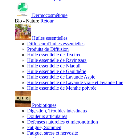
Dermocosmétique
Bio - Nature
Retour
Huiles essentielles
Diffuseur d'huiles essentielles
Produits de Diffusion
Huile essentielle de Tea tree
Huile essentielle de Ravintsara
Huile essentielle de Niaouli
Huile essentielle de Gaulthérie
Huile essentielle de Lavande Aspic
Huile essentielle de Lavande vraie et lavande fine
Huile essentielle de Menthe poivrée
Probiotiques
Digestion, Troubles intestinaux
Douleurs articulaires
Défenses naturelles et micronutrition
Fatigue, Sommeil
Fatigue, stress et nervosité