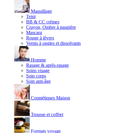
Maquillage
Teint
BB & CC crèmes
Crayon, Ombre à paupière
Mascara
Rouge à lèvres
Vernis à ongles et dissolvants
Homme
Rasage & après-rasage
Soins visage
Soin corps
Soin anti-âge
Cosmétiques Maison
Trousse et coffret
Formats voyage