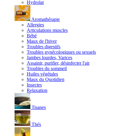
Hydrolat
Aromathérapie
Allergies
Articulations muscles
Bébé
Maux de l'hiver
Troubles digestifs
Troubles gynécologiques ou sexuels
Jambes lourdes, Varices
Assainir, purifier, désinfecter l'air
Troubles du sommeil
Huiles végétales
Maux du Quotidien
Insectes
Relaxation
Tisanes
Thés