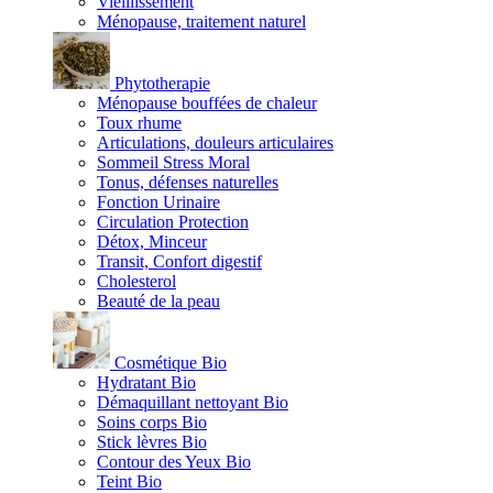
Vieillissement
Ménopause, traitement naturel
Phytotherapie
Ménopause bouffées de chaleur
Toux rhume
Articulations, douleurs articulaires
Sommeil Stress Moral
Tonus, défenses naturelles
Fonction Urinaire
Circulation Protection
Détox, Minceur
Transit, Confort digestif
Cholesterol
Beauté de la peau
Cosmétique Bio
Hydratant Bio
Démaquillant nettoyant Bio
Soins corps Bio
Stick lèvres Bio
Contour des Yeux Bio
Teint Bio