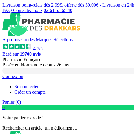
Livraison point-relais dès
2,99€
, offerte dès
39,00€
- Livraison en
24
FAQ
Contactez-nous
02 61 53 65 40
À propos
Guides
Marques
Sélections
4,7/5
Basé sur
19700 avis
Pharmacie Française
Basée
en Normandie
depuis
26 ans
Connexion
Se connecter
Créer un compte
Panier (
0
)
0
Votre panier est vide !
Rechercher un article, un médicament...