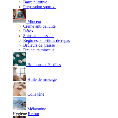
Barre nutritive
Préparation sportive
Minceur
Crème anti-cellulite
Détox
Soins amincissants
Régimes, substituts de repas
Brûleurs de graisse
Draineurs minceur
Bonbons et Pastilles
Huile de massage
Collagène
Mélatonine
Hygiène
Retour