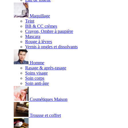
Maquillage
Teint
BB & CC crèmes
Crayon, Ombre à paupière
Mascara
Rouge à lèvres
Vernis à ongles et dissolvants
Homme
Rasage & après-rasage
Soins visage
Soin corps
Soin anti-âge
Cosmétiques Maison
Trousse et coffret