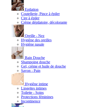
Epilation
Coutellerie, Pince à épiler
Cire à épiler
Crème dépilatoire, décolorante
Oreille - Nez
Hygiène des oreilles
Hygiène nasale
Bain Douche
Shampoing douche
Gel, crème et huile de douche
Savon - Pain
Hygiène intime
Lingettes intimes
Toilette - Soins
Protections féminines
Incontinence