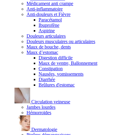
Médicament anti crampe
Anti-inflammatoire
Anti-douleurs et Fièvre
Paracétamol
Ibuprofène
Aspirine
Douleurs articulaires
Douleurs musculaires ou articulaires
Maux de bouche, dents
Maux d’estomac
Digestion difficile
Maux de ventre, Ballonnement
Constipation
Nausées, vomissements
Diarrhée
Brûlures d'estomac
Circulation veineuse
Jambes lourdes
Hémorroïdes
Dermatologie
Piqûres démangeaisons