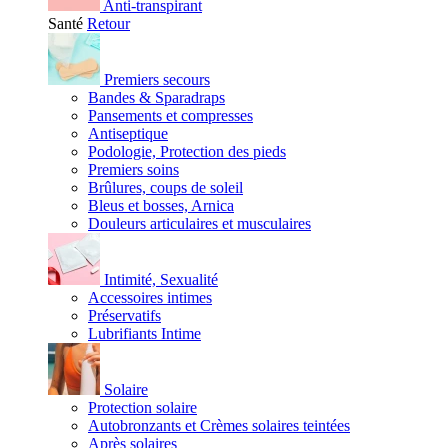
Anti-transpirant
Santé
Retour
Premiers secours
Bandes & Sparadraps
Pansements et compresses
Antiseptique
Podologie, Protection des pieds
Premiers soins
Brûlures, coups de soleil
Bleus et bosses, Arnica
Douleurs articulaires et musculaires
Intimité, Sexualité
Accessoires intimes
Préservatifs
Lubrifiants Intime
Solaire
Protection solaire
Autobronzants et Crèmes solaires teintées
Après solaires