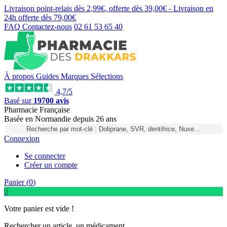
Livraison point-relais dès
2,99€
, offerte dès
39,00€
- Livraison en
24h
offerte dès
79,00€
FAQ
Contactez-nous
02 61 53 65 40
À propos
Guides
Marques
Sélections
4,7/5
Basé sur
19700 avis
Pharmacie Française
Basée
en Normandie
depuis
26 ans
Recherche par mot-clé : Doliprane, SVR, dentifrice, Nuxe…
Connexion
Se connecter
Créer un compte
Panier (
0
)
0
Votre panier est vide !
Rechercher un article, un médicament...