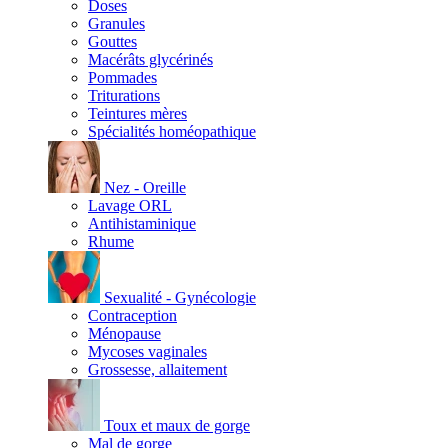
Doses
Granules
Gouttes
Macérâts glycérinés
Pommades
Triturations
Teintures mères
Spécialités homéopathique
Nez - Oreille
Lavage ORL
Antihistaminique
Rhume
Sexualité - Gynécologie
Contraception
Ménopause
Mycoses vaginales
Grossesse, allaitement
Toux et maux de gorge
Mal de gorge