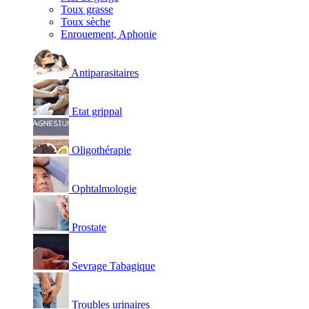
Toux grasse
Toux sèche
Enrouement, Aphonie
Antiparasitaires
Etat grippal
Oligothérapie
Ophtalmologie
Prostate
Sevrage Tabagique
Troubles urinaires