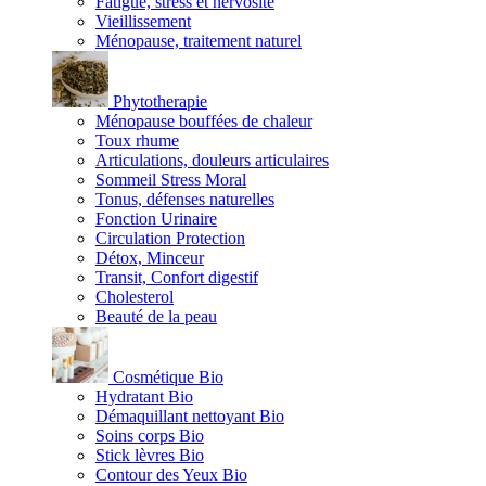
Fatigue, stress et nervosité
Vieillissement
Ménopause, traitement naturel
Phytotherapie
Ménopause bouffées de chaleur
Toux rhume
Articulations, douleurs articulaires
Sommeil Stress Moral
Tonus, défenses naturelles
Fonction Urinaire
Circulation Protection
Détox, Minceur
Transit, Confort digestif
Cholesterol
Beauté de la peau
Cosmétique Bio
Hydratant Bio
Démaquillant nettoyant Bio
Soins corps Bio
Stick lèvres Bio
Contour des Yeux Bio