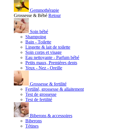
Gemmothérapie
Grossesse & Bébé
Retour
Soin bébé
Shampoing
Bain - Toilette
Lingette & lait de toilette
Soin corps et visage
Eau nettoyante - Parfum bébé
Petits maux, Premières dents
Yeux - Nez - Oreille
Grossesse & fertilité
Fertilité, grossesse & allaitement
Test de grossesse
Test de fertilité
Biberons & accessoires
Biberons
Tétines