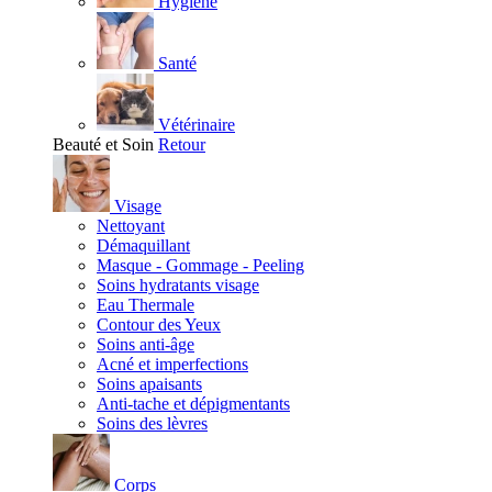
Hygiène
Santé
Vétérinaire
Beauté et Soin
Retour
Visage
Nettoyant
Démaquillant
Masque - Gommage - Peeling
Soins hydratants visage
Eau Thermale
Contour des Yeux
Soins anti-âge
Acné et imperfections
Soins apaisants
Anti-tache et dépigmentants
Soins des lèvres
Corps