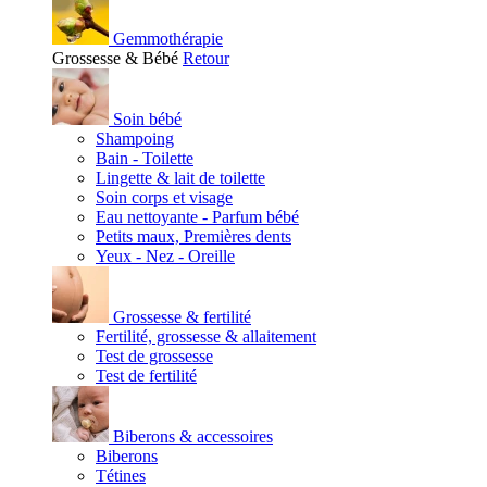
Gemmothérapie
Grossesse & Bébé
Retour
Soin bébé
Shampoing
Bain - Toilette
Lingette & lait de toilette
Soin corps et visage
Eau nettoyante - Parfum bébé
Petits maux, Premières dents
Yeux - Nez - Oreille
Grossesse & fertilité
Fertilité, grossesse & allaitement
Test de grossesse
Test de fertilité
Biberons & accessoires
Biberons
Tétines