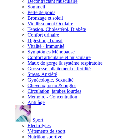
Décontractant musculaire
Sommeil
Perte de poids
Bronzage et soleil
Vieillissement Oculaire
Tension, Cholestérol, Diabète
Confort urinaire
Digestion, Transit
Vitalité - Immunité
Symptômes Ménopause
Confort articulaire et musculaire
Maux de gorge & système respiratoire
Grossesse, allaitement et fertilité
Stress, Anxiété
Gynécologie, Sexualité
Cheveux, peau & ongles
Circulation, jambes lourdes
Mémoire - Concentration
Anti-âge
Sport
Électrolytes
Vêtements de sport
Nutrition sportive