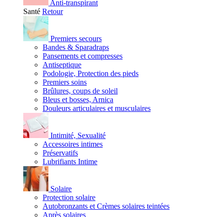
Anti-transpirant
Santé
Retour
Premiers secours
Bandes & Sparadraps
Pansements et compresses
Antiseptique
Podologie, Protection des pieds
Premiers soins
Brûlures, coups de soleil
Bleus et bosses, Arnica
Douleurs articulaires et musculaires
Intimité, Sexualité
Accessoires intimes
Préservatifs
Lubrifiants Intime
Solaire
Protection solaire
Autobronzants et Crèmes solaires teintées
Après solaires