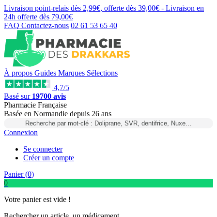
Livraison point-relais dès
2,99€
, offerte dès
39,00€
- Livraison en
24h
offerte dès
79,00€
FAQ
Contactez-nous
02 61 53 65 40
À propos
Guides
Marques
Sélections
4,7/5
Basé sur
19700 avis
Pharmacie Française
Basée
en Normandie
depuis
26 ans
Recherche par mot-clé : Doliprane, SVR, dentifrice, Nuxe…
Connexion
Se connecter
Créer un compte
Panier (
0
)
0
Votre panier est vide !
Rechercher un article, un médicament...