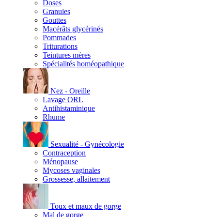
Doses
Granules
Gouttes
Macérâts glycérinés
Pommades
Triturations
Teintures mères
Spécialités homéopathique
Nez - Oreille
Lavage ORL
Antihistaminique
Rhume
Sexualité - Gynécologie
Contraception
Ménopause
Mycoses vaginales
Grossesse, allaitement
Toux et maux de gorge
Mal de gorge