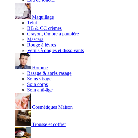
Maquillage
Teint
BB & CC crèmes
Crayon, Ombre à paupière
Mascara
Rouge à lèvres
Vernis à ongles et dissolvants
Homme
Rasage & après-rasage
Soins visage
Soin corps
Soin anti-âge
Cosmétiques Maison
Trousse et coffret