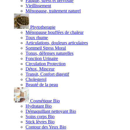
Fatigue, stress et nervosité
Vieillissement
Ménopause, traitement naturel
Phytotherapie
Ménopause bouffées de chaleur
Toux rhume
Articulations, douleurs articulaires
Sommeil Stress Moral
Tonus, défenses naturelles
Fonction Urinaire
Circulation Protection
Détox, Minceur
Transit, Confort digestif
Cholesterol
Beauté de la peau
Cosmétique Bio
Hydratant Bio
Démaquillant nettoyant Bio
Soins corps Bio
Stick lèvres Bio
Contour des Yeux Bio