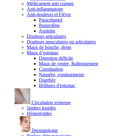
Médicament anti crampe
Anti-inflammatoire
Anti-douleurs et Fièvre
Paracétamol
Ibuprofène
Aspirine
Douleurs articulaires
Douleurs musculaires ou articulaires
Maux de bouche, dents
Maux d’estomac
Digestion difficile
Maux de ventre, Ballonnement
Constipation
Nausées, vomissements
Diarrhée
Brûlures d'estomac
Circulation veineuse
Jambes lourdes
Hémorroïdes
Dermatologie
Piqûres démangeaisons