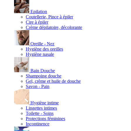
Epilation
Coutellerie, Pince à épiler
Cire à épiler
Crème dépilatoire, décolorante
Oreille - Nez
Hygiène des oreilles
Hygiène nasale
Bain Douche
Shampoing douche
Gel, crème et huile de douche
Savon - Pain
Hygiène intime
Lingettes intimes
Toilette - Soins
Protections féminines
Incontinence