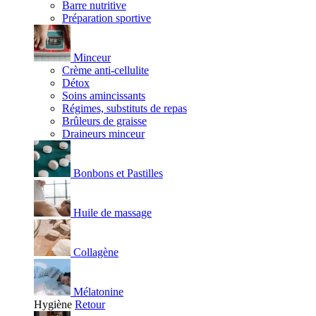
Barre nutritive
Préparation sportive
Minceur
Crème anti-cellulite
Détox
Soins amincissants
Régimes, substituts de repas
Brûleurs de graisse
Draineurs minceur
Bonbons et Pastilles
Huile de massage
Collagène
Mélatonine
Hygiène
Retour