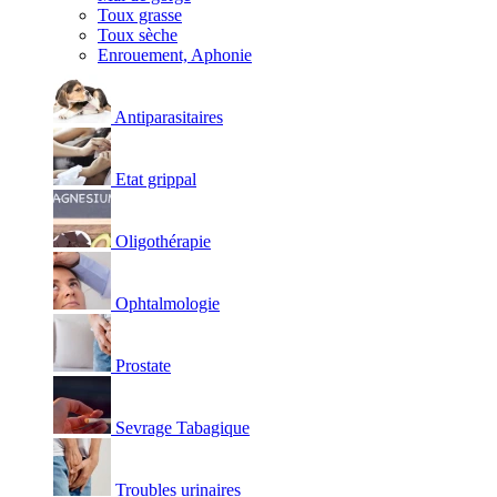
Toux grasse
Toux sèche
Enrouement, Aphonie
Antiparasitaires
Etat grippal
Oligothérapie
Ophtalmologie
Prostate
Sevrage Tabagique
Troubles urinaires