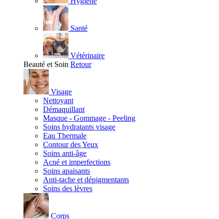
Hygiène
Santé
Vétérinaire
Beauté et Soin
Retour
Visage
Nettoyant
Démaquillant
Masque - Gommage - Peeling
Soins hydratants visage
Eau Thermale
Contour des Yeux
Soins anti-âge
Acné et imperfections
Soins apaisants
Anti-tache et dépigmentants
Soins des lèvres
Corps