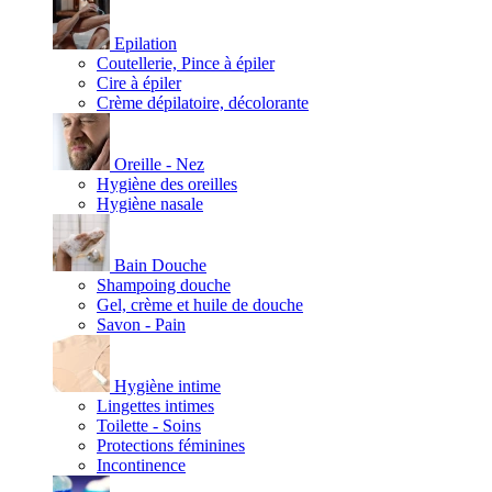
Epilation
Coutellerie, Pince à épiler
Cire à épiler
Crème dépilatoire, décolorante
Oreille - Nez
Hygiène des oreilles
Hygiène nasale
Bain Douche
Shampoing douche
Gel, crème et huile de douche
Savon - Pain
Hygiène intime
Lingettes intimes
Toilette - Soins
Protections féminines
Incontinence