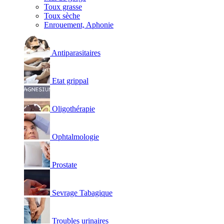
Toux grasse
Toux sèche
Enrouement, Aphonie
Antiparasitaires
Etat grippal
Oligothérapie
Ophtalmologie
Prostate
Sevrage Tabagique
Troubles urinaires