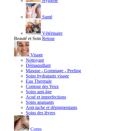
Hygiène
Santé
Vétérinaire
Beauté et Soin
Retour
Visage
Nettoyant
Démaquillant
Masque - Gommage - Peeling
Soins hydratants visage
Eau Thermale
Contour des Yeux
Soins anti-âge
Acné et imperfections
Soins apaisants
Anti-tache et dépigmentants
Soins des lèvres
Corps