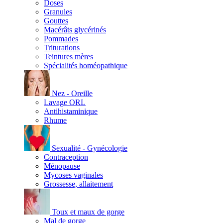
Doses
Granules
Gouttes
Macérâts glycérinés
Pommades
Triturations
Teintures mères
Spécialités homéopathique
Nez - Oreille
Lavage ORL
Antihistaminique
Rhume
Sexualité - Gynécologie
Contraception
Ménopause
Mycoses vaginales
Grossesse, allaitement
Toux et maux de gorge
Mal de gorge