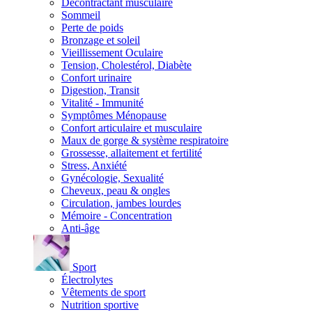
Décontractant musculaire
Sommeil
Perte de poids
Bronzage et soleil
Vieillissement Oculaire
Tension, Cholestérol, Diabète
Confort urinaire
Digestion, Transit
Vitalité - Immunité
Symptômes Ménopause
Confort articulaire et musculaire
Maux de gorge & système respiratoire
Grossesse, allaitement et fertilité
Stress, Anxiété
Gynécologie, Sexualité
Cheveux, peau & ongles
Circulation, jambes lourdes
Mémoire - Concentration
Anti-âge
Sport
Électrolytes
Vêtements de sport
Nutrition sportive