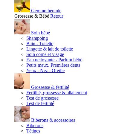
Gemmothérapie
Grossesse & Bébé
Retour
Soin bébé
Shampoing
Bain - Toilette
Lingette & lait de toilette
Soin corps et visage
Eau nettoyante - Parfum bébé
Petits maux, Premières dents
Yeux - Nez - Oreille
Grossesse & fertilité
Fertilité, grossesse & allaitement
Test de grossesse
Test de fertilité
Biberons & accessoires
Biberons
Tétines