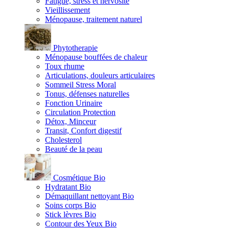
Fatigue, stress et nervosité
Vieillissement
Ménopause, traitement naturel
Phytotherapie
Ménopause bouffées de chaleur
Toux rhume
Articulations, douleurs articulaires
Sommeil Stress Moral
Tonus, défenses naturelles
Fonction Urinaire
Circulation Protection
Détox, Minceur
Transit, Confort digestif
Cholesterol
Beauté de la peau
Cosmétique Bio
Hydratant Bio
Démaquillant nettoyant Bio
Soins corps Bio
Stick lèvres Bio
Contour des Yeux Bio