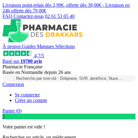
Livraison point-relais dès
2,99€
, offerte dès
39,00€
- Livraison en
24h
offerte dès
79,00€
FAQ
Contactez-nous
02 61 53 65 40
À propos
Guides
Marques
Sélections
4,7/5
Basé sur
19700 avis
Pharmacie Française
Basée
en Normandie
depuis
26 ans
Recherche par mot-clé : Doliprane, SVR, dentifrice, Nuxe…
Connexion
Se connecter
Créer un compte
Panier (
0
)
0
Votre panier est vide !
Rechercher un article, un médicament...