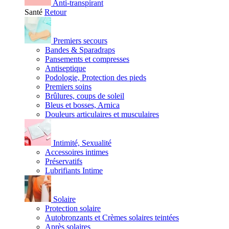
Anti-transpirant
Santé
Retour
Premiers secours
Bandes & Sparadraps
Pansements et compresses
Antiseptique
Podologie, Protection des pieds
Premiers soins
Brûlures, coups de soleil
Bleus et bosses, Arnica
Douleurs articulaires et musculaires
Intimité, Sexualité
Accessoires intimes
Préservatifs
Lubrifiants Intime
Solaire
Protection solaire
Autobronzants et Crèmes solaires teintées
Après solaires