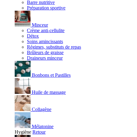
Barre nutritive
Préparation sportive
Minceur
Crème anti-cellulite
Détox
Soins amincissants
Régimes, substituts de repas
Brûleurs de graisse
Draineurs minceur
Bonbons et Pastilles
Huile de massage
Collagène
Mélatonine
Hygiène
Retour