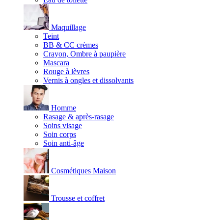
Maquillage
Teint
BB & CC crèmes
Crayon, Ombre à paupière
Mascara
Rouge à lèvres
Vernis à ongles et dissolvants
Homme
Rasage & après-rasage
Soins visage
Soin corps
Soin anti-âge
Cosmétiques Maison
Trousse et coffret