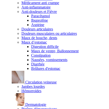
Médicament anti crampe
Anti-inflammatoire
Anti-douleurs et Fièvre
Paracétamol
Ibuprofène
Aspirine
Douleurs articulaires
Douleurs musculaires ou articulaires
Maux de bouche, dents
Maux d’estomac
Digestion difficile
Maux de ventre, Ballonnement
Constipation
Nausées, vomissements
Diarrhée
Brûlures d'estomac
Circulation veineuse
Jambes lourdes
Hémorroïdes
Dermatologie
Piqûres démangeaisons