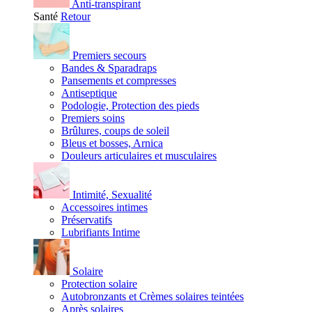
Anti-transpirant
Santé
Retour
Premiers secours
Bandes & Sparadraps
Pansements et compresses
Antiseptique
Podologie, Protection des pieds
Premiers soins
Brûlures, coups de soleil
Bleus et bosses, Arnica
Douleurs articulaires et musculaires
Intimité, Sexualité
Accessoires intimes
Préservatifs
Lubrifiants Intime
Solaire
Protection solaire
Autobronzants et Crèmes solaires teintées
Après solaires