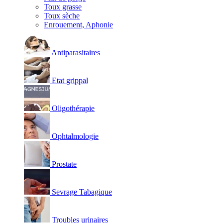
Toux grasse
Toux sèche
Enrouement, Aphonie
Antiparasitaires
Etat grippal
Oligothérapie
Ophtalmologie
Prostate
Sevrage Tabagique
Troubles urinaires