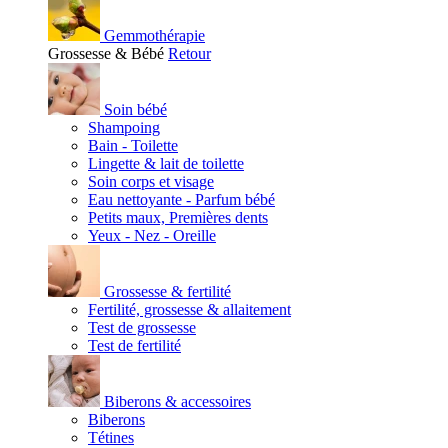
Gemmothérapie
Grossesse & Bébé
Retour
Soin bébé
Shampoing
Bain - Toilette
Lingette & lait de toilette
Soin corps et visage
Eau nettoyante - Parfum bébé
Petits maux, Premières dents
Yeux - Nez - Oreille
Grossesse & fertilité
Fertilité, grossesse & allaitement
Test de grossesse
Test de fertilité
Biberons & accessoires
Biberons
Tétines