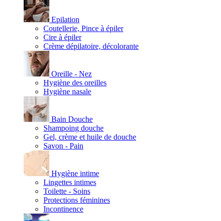
Epilation
Coutellerie, Pince à épiler
Cire à épiler
Crème dépilatoire, décolorante
Oreille - Nez
Hygiène des oreilles
Hygiène nasale
Bain Douche
Shampoing douche
Gel, crème et huile de douche
Savon - Pain
Hygiène intime
Lingettes intimes
Toilette - Soins
Protections féminines
Incontinence