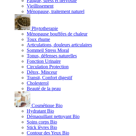
Fatigue, stress et nervosité
Vieillissement
Ménopause, traitement naturel
Phytotherapie
Ménopause bouffées de chaleur
Toux rhume
Articulations, douleurs articulaires
Sommeil Stress Moral
Tonus, défenses naturelles
Fonction Urinaire
Circulation Protection
Détox, Minceur
Transit, Confort digestif
Cholesterol
Beauté de la peau
Cosmétique Bio
Hydratant Bio
Démaquillant nettoyant Bio
Soins corps Bio
Stick lèvres Bio
Contour des Yeux Bio