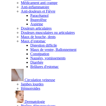
Médicament anti crampe
Anti-inflammatoire
Anti-douleurs et Fièvre
Paracétamol
Ibuprofène
Aspirine
Douleurs articulaires
Douleurs musculaires ou articulaires
Maux de bouche, dents
Maux d’estomac
Digestion difficile
Maux de ventre, Ballonnement
Constipation
Nausées, vomissements
Diarrhée
Brûlures d'estomac
Circulation veineuse
Jambes lourdes
Hémorroïdes
Dermatologie
Piqûres démangeaisons