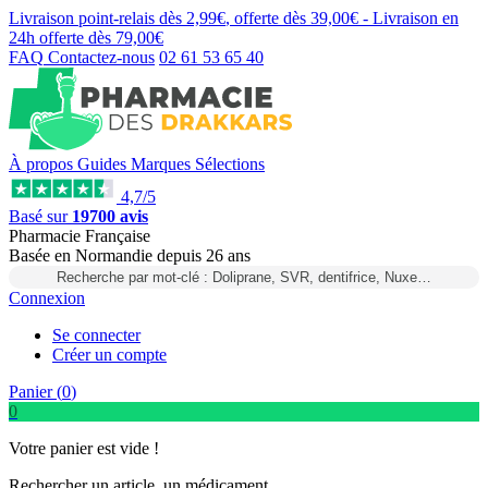
Livraison point-relais dès
2,99€
, offerte dès
39,00€
- Livraison en
24h
offerte dès
79,00€
FAQ
Contactez-nous
02 61 53 65 40
À propos
Guides
Marques
Sélections
4,7/5
Basé sur
19700 avis
Pharmacie Française
Basée
en Normandie
depuis
26 ans
Recherche par mot-clé : Doliprane, SVR, dentifrice, Nuxe…
Connexion
Se connecter
Créer un compte
Panier (
0
)
0
Votre panier est vide !
Rechercher un article, un médicament...