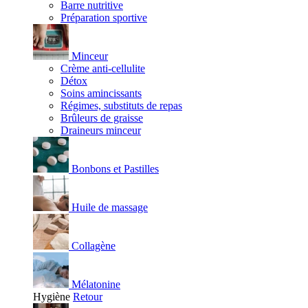
Barre nutritive
Préparation sportive
Minceur
Crème anti-cellulite
Détox
Soins amincissants
Régimes, substituts de repas
Brûleurs de graisse
Draineurs minceur
Bonbons et Pastilles
Huile de massage
Collagène
Mélatonine
Hygiène
Retour