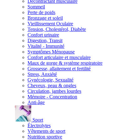
Décontractant musculaire
Sommeil
Perte de poids
Bronzage et soleil
Vieillissement Oculaire
Tension, Cholestérol, Diabète
Confort urinaire
Digestion, Transit
Vitalité - Immunité
Symptômes Ménopause
Confort articulaire et musculaire
Maux de gorge & système respiratoire
Grossesse, allaitement et fertilité
Stress, Anxiété
Gynécologie, Sexualité
Cheveux, peau & ongles
Circulation, jambes lourdes
Mémoire - Concentration
Anti-âge
Sport
Électrolytes
Vêtements de sport
Nutrition sportive