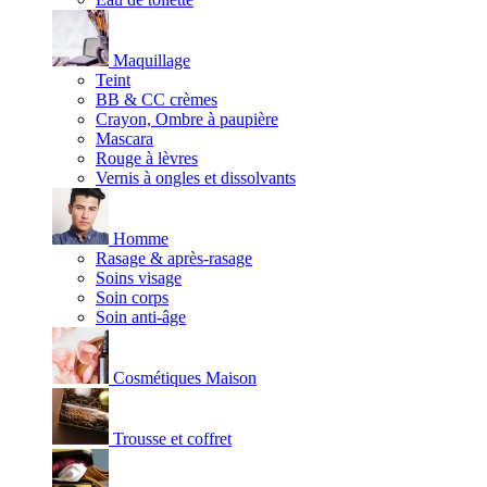
Maquillage
Teint
BB & CC crèmes
Crayon, Ombre à paupière
Mascara
Rouge à lèvres
Vernis à ongles et dissolvants
Homme
Rasage & après-rasage
Soins visage
Soin corps
Soin anti-âge
Cosmétiques Maison
Trousse et coffret