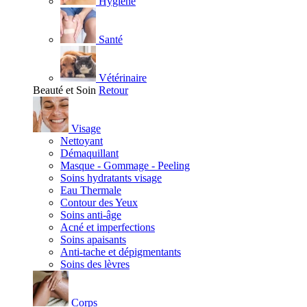
Hygiène
Santé
Vétérinaire
Beauté et Soin
Retour
Visage
Nettoyant
Démaquillant
Masque - Gommage - Peeling
Soins hydratants visage
Eau Thermale
Contour des Yeux
Soins anti-âge
Acné et imperfections
Soins apaisants
Anti-tache et dépigmentants
Soins des lèvres
Corps