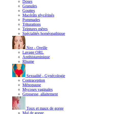
Doses
Granules
Gouttes
Macérâts glycérinés
Pommades
Triturations
Teintures mères
Spécialités homéopathique
Nez - Oreille
Lavage ORL
Antihistaminique
Rhume
Sexualité - Gynécologie
Contraception
Ménopause
Mycoses vaginales
Grossesse, allaitement
Toux et maux de gorge
Mal de gorge