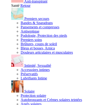
Anti-transpirant
Santé
Retour
Premiers secours
Bandes & Sparadraps
Pansements et compresses
Antiseptique
Podologie, Protection des pieds
Premiers soins
Brûlures, coups de soleil
Bleus et bosses, Arnica
Douleurs articulaires et musculaires
Intimité, Sexualité
Accessoires intimes
Préservatifs
Lubrifiants Intime
Solaire
Protection solaire
Autobronzants et Crèmes solaires teintées
Après solaires