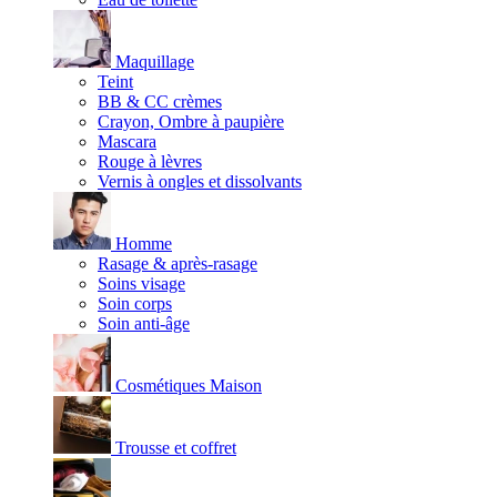
Maquillage
Teint
BB & CC crèmes
Crayon, Ombre à paupière
Mascara
Rouge à lèvres
Vernis à ongles et dissolvants
Homme
Rasage & après-rasage
Soins visage
Soin corps
Soin anti-âge
Cosmétiques Maison
Trousse et coffret