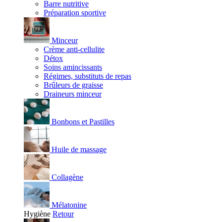
Barre nutritive
Préparation sportive
Minceur
Crème anti-cellulite
Détox
Soins amincissants
Régimes, substituts de repas
Brûleurs de graisse
Draineurs minceur
Bonbons et Pastilles
Huile de massage
Collagène
Mélatonine
Hygiène
Retour