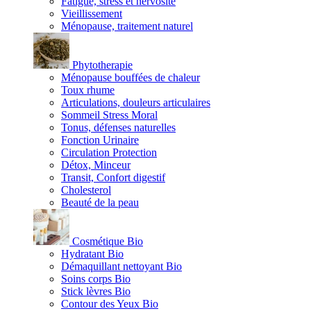
Fatigue, stress et nervosité
Vieillissement
Ménopause, traitement naturel
Phytotherapie
Ménopause bouffées de chaleur
Toux rhume
Articulations, douleurs articulaires
Sommeil Stress Moral
Tonus, défenses naturelles
Fonction Urinaire
Circulation Protection
Détox, Minceur
Transit, Confort digestif
Cholesterol
Beauté de la peau
Cosmétique Bio
Hydratant Bio
Démaquillant nettoyant Bio
Soins corps Bio
Stick lèvres Bio
Contour des Yeux Bio