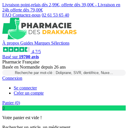
Livraison point-relais dès
2,99€
, offerte dès
39,00€
- Livraison en
24h
offerte dès
79,00€
FAQ
Contactez-nous
02 61 53 65 40
À propos
Guides
Marques
Sélections
4,7/5
Basé sur
19700 avis
Pharmacie Française
Basée
en Normandie
depuis
26 ans
Recherche par mot-clé : Doliprane, SVR, dentifrice, Nuxe…
Connexion
Se connecter
Créer un compte
Panier (
0
)
0
Votre panier est vide !
Rechercher un article, un médicament...