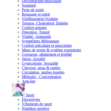
Décontractant musculaire
Sommeil
Perte de poids
Bronzage et soleil
Vieillissement Oculaire
Tension, Cholestérol, Diabète
Confort urinaire
Digestion, Transit
Vitalité - Immunité
Symptômes Ménopause
Confort articulaire et musculaire
Maux de gorge & système respiratoire
Grossesse, allaitement et fertilité
Stress, Anxiété
Gynécologie, Sexualité
Cheveux, peau & ongles
Circulation, jambes lourdes
Mémoire - Concentration
Anti-âge
Sport
Électrolytes
Vêtements de sport
Nutrition sportive