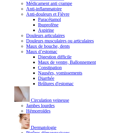
Médicament anti crampe
Anti-inflammatoire
Anti-douleurs et Fièvre
Paracétamol
Ibuprofène
Aspirine
Douleurs articulaires
Douleurs musculaires ou articulaires
Maux de bouche, dents
Maux d’estomac
Digestion difficile
Maux de ventre, Ballonnement
Constipation
Nausées, vomissements
Diarrhée
Brûlures d'estomac
Circulation veineuse
Jambes lourdes
Hémorroïdes
Dermatologie
Piqûres démangeaisons