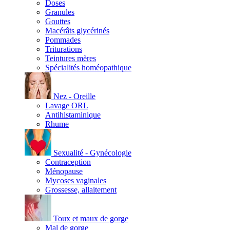
Doses
Granules
Gouttes
Macérâts glycérinés
Pommades
Triturations
Teintures mères
Spécialités homéopathique
Nez - Oreille
Lavage ORL
Antihistaminique
Rhume
Sexualité - Gynécologie
Contraception
Ménopause
Mycoses vaginales
Grossesse, allaitement
Toux et maux de gorge
Mal de gorge