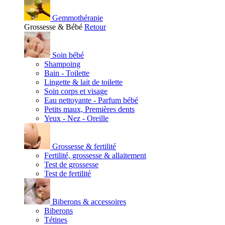
Gemmothérapie
Grossesse & Bébé
Retour
Soin bébé
Shampoing
Bain - Toilette
Lingette & lait de toilette
Soin corps et visage
Eau nettoyante - Parfum bébé
Petits maux, Premières dents
Yeux - Nez - Oreille
Grossesse & fertilité
Fertilité, grossesse & allaitement
Test de grossesse
Test de fertilité
Biberons & accessoires
Biberons
Tétines