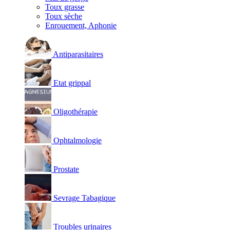
Toux grasse
Toux sèche
Enrouement, Aphonie
Antiparasitaires
Etat grippal
Oligothérapie
Ophtalmologie
Prostate
Sevrage Tabagique
Troubles urinaires