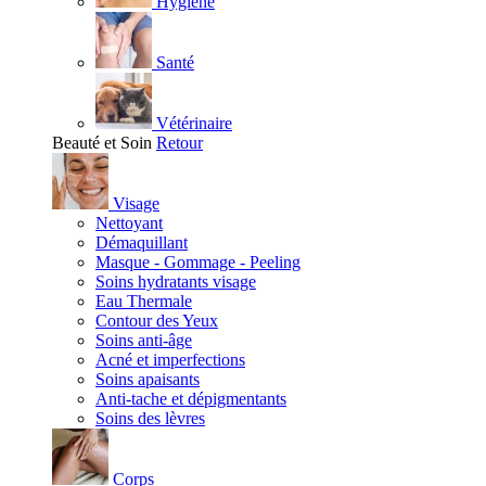
Hygiène
Santé
Vétérinaire
Beauté et Soin
Retour
Visage
Nettoyant
Démaquillant
Masque - Gommage - Peeling
Soins hydratants visage
Eau Thermale
Contour des Yeux
Soins anti-âge
Acné et imperfections
Soins apaisants
Anti-tache et dépigmentants
Soins des lèvres
Corps