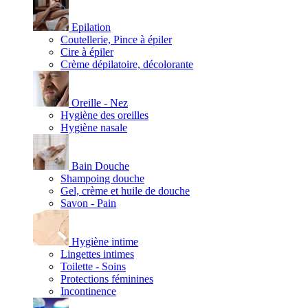
Epilation
Coutellerie, Pince à épiler
Cire à épiler
Crème dépilatoire, décolorante
Oreille - Nez
Hygiène des oreilles
Hygiène nasale
Bain Douche
Shampoing douche
Gel, crème et huile de douche
Savon - Pain
Hygiène intime
Lingettes intimes
Toilette - Soins
Protections féminines
Incontinence