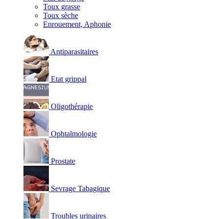
Toux grasse
Toux sèche
Enrouement, Aphonie
Antiparasitaires
Etat grippal
Oligothérapie
Ophtalmologie
Prostate
Sevrage Tabagique
Troubles urinaires