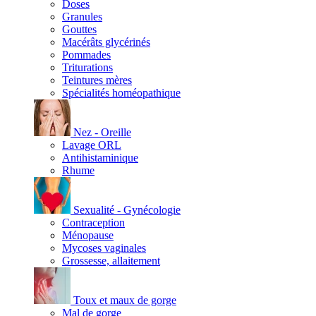
Doses
Granules
Gouttes
Macérâts glycérinés
Pommades
Triturations
Teintures mères
Spécialités homéopathique
Nez - Oreille
Lavage ORL
Antihistaminique
Rhume
Sexualité - Gynécologie
Contraception
Ménopause
Mycoses vaginales
Grossesse, allaitement
Toux et maux de gorge
Mal de gorge