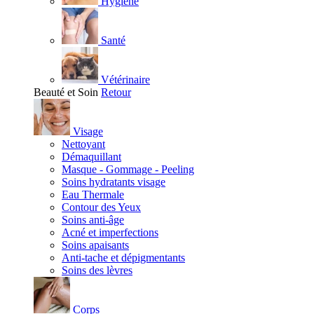
Hygiène
Santé
Vétérinaire
Beauté et Soin
Retour
Visage
Nettoyant
Démaquillant
Masque - Gommage - Peeling
Soins hydratants visage
Eau Thermale
Contour des Yeux
Soins anti-âge
Acné et imperfections
Soins apaisants
Anti-tache et dépigmentants
Soins des lèvres
Corps