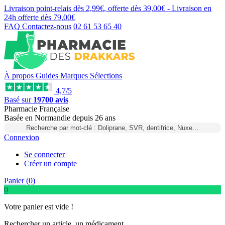
Livraison point-relais dès
2,99€
, offerte dès
39,00€
- Livraison en
24h
offerte dès
79,00€
FAQ
Contactez-nous
02 61 53 65 40
À propos
Guides
Marques
Sélections
4,7/5
Basé sur
19700 avis
Pharmacie Française
Basée
en Normandie
depuis
26 ans
Recherche par mot-clé : Doliprane, SVR, dentifrice, Nuxe…
Connexion
Se connecter
Créer un compte
Panier (
0
)
0
Votre panier est vide !
Rechercher un article, un médicament...