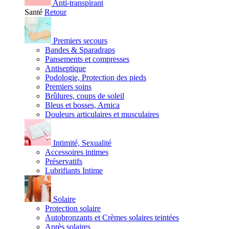
Anti-transpirant
Santé
Retour
Premiers secours
Bandes & Sparadraps
Pansements et compresses
Antiseptique
Podologie, Protection des pieds
Premiers soins
Brûlures, coups de soleil
Bleus et bosses, Arnica
Douleurs articulaires et musculaires
Intimité, Sexualité
Accessoires intimes
Préservatifs
Lubrifiants Intime
Solaire
Protection solaire
Autobronzants et Crèmes solaires teintées
Après solaires