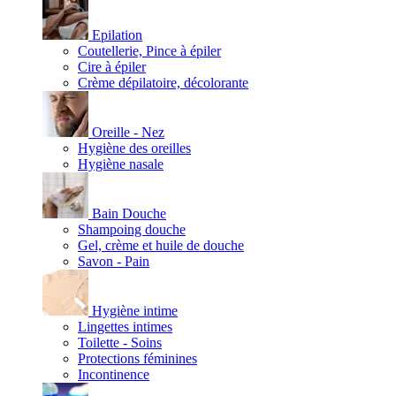
Epilation
Coutellerie, Pince à épiler
Cire à épiler
Crème dépilatoire, décolorante
Oreille - Nez
Hygiène des oreilles
Hygiène nasale
Bain Douche
Shampoing douche
Gel, crème et huile de douche
Savon - Pain
Hygiène intime
Lingettes intimes
Toilette - Soins
Protections féminines
Incontinence