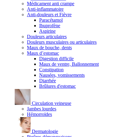
Médicament anti crampe
Anti-inflammatoire
Anti-douleurs et Fièvre
Paracétamol
Ibuprofène
Aspirine
Douleurs articulaires
Douleurs musculaires ou articulaires
Maux de bouche, dents
Maux d’estomac
Digestion difficile
Maux de ventre, Ballonnement
Constipation
Nausées, vomissements
Diarrhée
Brûlures d'estomac
Circulation veineuse
Jambes lourdes
Hémorroïdes
Dermatologie
Piqûres démangeaisons