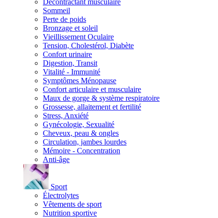
Décontractant musculaire
Sommeil
Perte de poids
Bronzage et soleil
Vieillissement Oculaire
Tension, Cholestérol, Diabète
Confort urinaire
Digestion, Transit
Vitalité - Immunité
Symptômes Ménopause
Confort articulaire et musculaire
Maux de gorge & système respiratoire
Grossesse, allaitement et fertilité
Stress, Anxiété
Gynécologie, Sexualité
Cheveux, peau & ongles
Circulation, jambes lourdes
Mémoire - Concentration
Anti-âge
Sport
Électrolytes
Vêtements de sport
Nutrition sportive