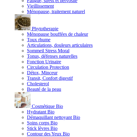
Fatigue, stress et nervosité
Vieillissement
Ménopause, traitement naturel
Phytotherapie
Ménopause bouffées de chaleur
Toux rhume
Articulations, douleurs articulaires
Sommeil Stress Moral
Tonus, défenses naturelles
Fonction Urinaire
Circulation Protection
Détox, Minceur
Transit, Confort digestif
Cholesterol
Beauté de la peau
Cosmétique Bio
Hydratant Bio
Démaquillant nettoyant Bio
Soins corps Bio
Stick lèvres Bio
Contour des Yeux Bio