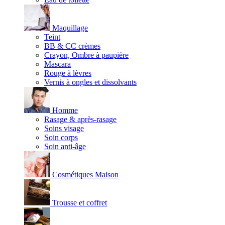
Maquillage
Teint
BB & CC crèmes
Crayon, Ombre à paupière
Mascara
Rouge à lèvres
Vernis à ongles et dissolvants
Homme
Rasage & après-rasage
Soins visage
Soin corps
Soin anti-âge
Cosmétiques Maison
Trousse et coffret