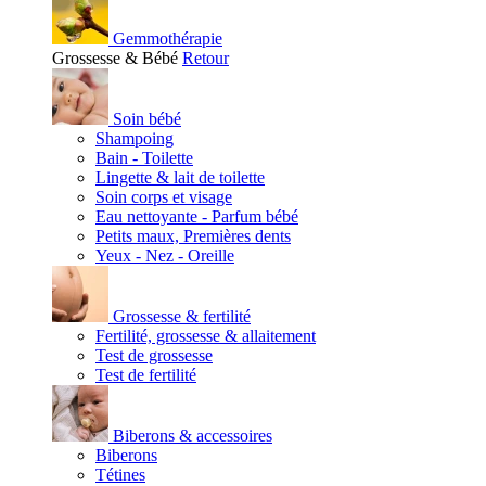
Gemmothérapie
Grossesse & Bébé
Retour
Soin bébé
Shampoing
Bain - Toilette
Lingette & lait de toilette
Soin corps et visage
Eau nettoyante - Parfum bébé
Petits maux, Premières dents
Yeux - Nez - Oreille
Grossesse & fertilité
Fertilité, grossesse & allaitement
Test de grossesse
Test de fertilité
Biberons & accessoires
Biberons
Tétines