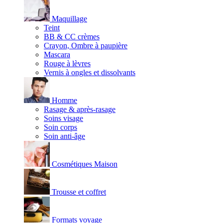
Maquillage
Teint
BB & CC crèmes
Crayon, Ombre à paupière
Mascara
Rouge à lèvres
Vernis à ongles et dissolvants
Homme
Rasage & après-rasage
Soins visage
Soin corps
Soin anti-âge
Cosmétiques Maison
Trousse et coffret
Formats voyage