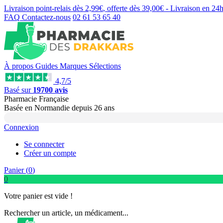
Livraison point-relais dès
2,99€
, offerte dès
39,00€
- Livraison en
24
FAQ
Contactez-nous
02 61 53 65 40
À propos
Guides
Marques
Sélections
4,7/5
Basé sur
19700 avis
Pharmacie Française
Basée
en Normandie
depuis
26 ans
Connexion
Se connecter
Créer un compte
Panier (
0
)
0
Votre panier est vide !
Rechercher un article, un médicament...