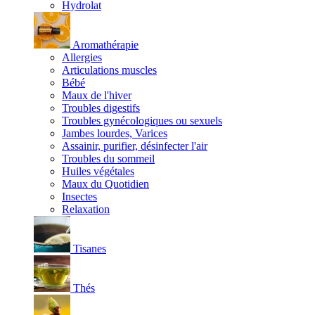
Hydrolat
Aromathérapie
Allergies
Articulations muscles
Bébé
Maux de l'hiver
Troubles digestifs
Troubles gynécologiques ou sexuels
Jambes lourdes, Varices
Assainir, purifier, désinfecter l'air
Troubles du sommeil
Huiles végétales
Maux du Quotidien
Insectes
Relaxation
Tisanes
Thés