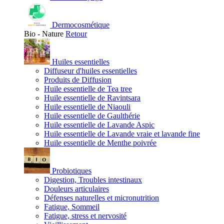
Dermocosmétique
Bio - Nature
Retour
Huiles essentielles
Diffuseur d'huiles essentielles
Produits de Diffusion
Huile essentielle de Tea tree
Huile essentielle de Ravintsara
Huile essentielle de Niaouli
Huile essentielle de Gaulthérie
Huile essentielle de Lavande Aspic
Huile essentielle de Lavande vraie et lavande fine
Huile essentielle de Menthe poivrée
Probiotiques
Digestion, Troubles intestinaux
Douleurs articulaires
Défenses naturelles et micronutrition
Fatigue, Sommeil
Fatigue, stress et nervosité