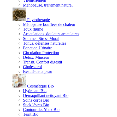
Vieillissement
Ménopause, traitement naturel
Phytotherapie
Ménopause bouffées de chaleur
Toux rhume
Articulations, douleurs articulaires
Sommeil Stress Moral
Tonus, défenses naturelles
Fonction Urinaire
Circulation Protection
Détox, Minceur
Transit, Confort digestif
Cholesterol
Beauté de la peau
Cosmétique Bio
Hydratant Bio
Démaquillant nettoyant Bio
Soins corps Bio
Stick lèvres Bio
Contour des Yeux Bio
Teint Bio