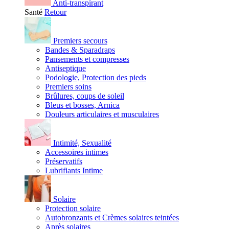
Anti-transpirant
Santé
Retour
Premiers secours
Bandes & Sparadraps
Pansements et compresses
Antiseptique
Podologie, Protection des pieds
Premiers soins
Brûlures, coups de soleil
Bleus et bosses, Arnica
Douleurs articulaires et musculaires
Intimité, Sexualité
Accessoires intimes
Préservatifs
Lubrifiants Intime
Solaire
Protection solaire
Autobronzants et Crèmes solaires teintées
Après solaires