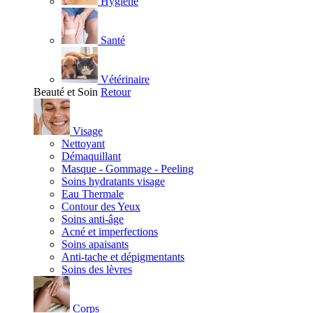
Hygiène
Santé
Vétérinaire
Beauté et Soin
Retour
Visage
Nettoyant
Démaquillant
Masque - Gommage - Peeling
Soins hydratants visage
Eau Thermale
Contour des Yeux
Soins anti-âge
Acné et imperfections
Soins apaisants
Anti-tache et dépigmentants
Soins des lèvres
Corps