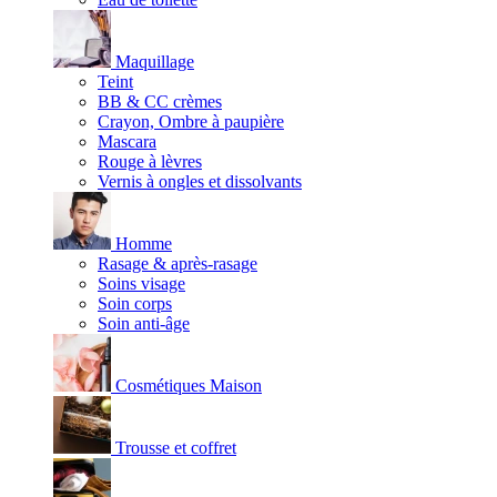
Maquillage
Teint
BB & CC crèmes
Crayon, Ombre à paupière
Mascara
Rouge à lèvres
Vernis à ongles et dissolvants
Homme
Rasage & après-rasage
Soins visage
Soin corps
Soin anti-âge
Cosmétiques Maison
Trousse et coffret