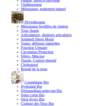
Fatigue, stress et nervosité
Vieillissement
Ménopause, traitement naturel
Phytotherapie
Ménopause bouffées de chaleur
Toux rhume
Articulations, douleurs articulaires
Sommeil Stress Moral
Tonus, défenses naturelles
Fonction Urinaire
Circulation Protection
Détox, Minceur
Transit, Confort digestif
Cholesterol
Beauté de la peau
Cosmétique Bio
Hydratant Bio
Démaquillant nettoyant Bio
Soins corps Bio
Stick lèvres Bio
Contour des Yeux Bio