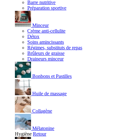
Barre nutritive
Préparation sportive
Minceur
Crème anti-cellulite
Détox
Soins amincissants
Régimes, substituts de repas
Brûleurs de graisse
Draineurs minceur
Bonbons et Pastilles
Huile de massage
Collagène
Mélatonine
Hygiène
Retour