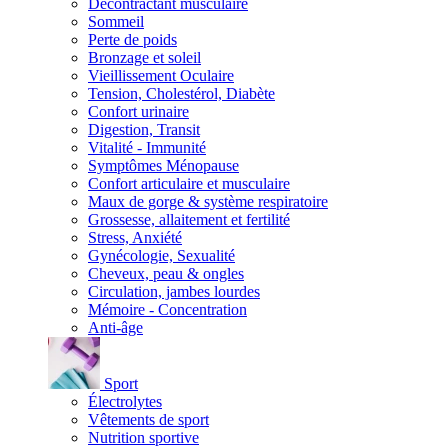
Décontractant musculaire
Sommeil
Perte de poids
Bronzage et soleil
Vieillissement Oculaire
Tension, Cholestérol, Diabète
Confort urinaire
Digestion, Transit
Vitalité - Immunité
Symptômes Ménopause
Confort articulaire et musculaire
Maux de gorge & système respiratoire
Grossesse, allaitement et fertilité
Stress, Anxiété
Gynécologie, Sexualité
Cheveux, peau & ongles
Circulation, jambes lourdes
Mémoire - Concentration
Anti-âge
Sport
Électrolytes
Vêtements de sport
Nutrition sportive