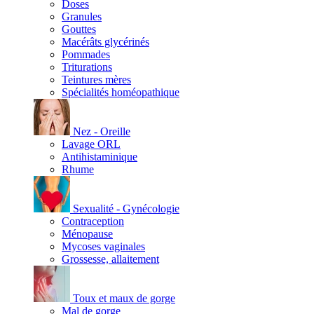
Doses
Granules
Gouttes
Macérâts glycérinés
Pommades
Triturations
Teintures mères
Spécialités homéopathique
Nez - Oreille
Lavage ORL
Antihistaminique
Rhume
Sexualité - Gynécologie
Contraception
Ménopause
Mycoses vaginales
Grossesse, allaitement
Toux et maux de gorge
Mal de gorge