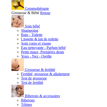
Gemmothérapie
Grossesse & Bébé
Retour
Soin bébé
Shampoing
Bain - Toilette
Lingette & lait de toilette
Soin corps et visage
Eau nettoyante - Parfum bébé
Petits maux, Premières dents
Yeux - Nez - Oreille
Grossesse & fertilité
Fertilité, grossesse & allaitement
Test de grossesse
Test de fertilité
Biberons & accessoires
Biberons
Tétines