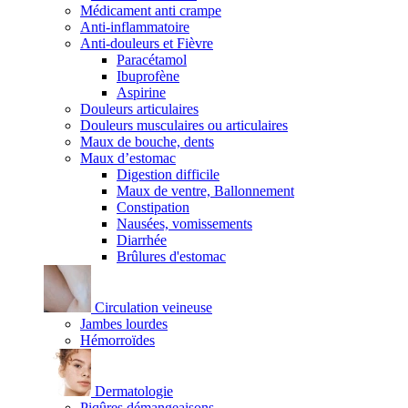
Médicament anti crampe
Anti-inflammatoire
Anti-douleurs et Fièvre
Paracétamol
Ibuprofène
Aspirine
Douleurs articulaires
Douleurs musculaires ou articulaires
Maux de bouche, dents
Maux d’estomac
Digestion difficile
Maux de ventre, Ballonnement
Constipation
Nausées, vomissements
Diarrhée
Brûlures d'estomac
Circulation veineuse
Jambes lourdes
Hémorroïdes
Dermatologie
Piqûres démangeaisons