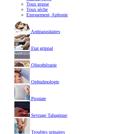
Toux grasse
Toux sèche
Enrouement, Aphonie
Antiparasitaires
Etat grippal
Oligothérapie
Ophtalmologie
Prostate
Sevrage Tabagique
Troubles urinaires