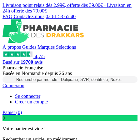
Livraison point-relais dès
2,99€
, offerte dès
39,00€
- Livraison en
24h
offerte dès
79,00€
FAQ
Contactez-nous
02 61 53 65 40
À propos
Guides
Marques
Sélections
4,7/5
Basé sur
19700 avis
Pharmacie Française
Basée
en Normandie
depuis
26 ans
Recherche par mot-clé : Doliprane, SVR, dentifrice, Nuxe…
Connexion
Se connecter
Créer un compte
Panier (
0
)
0
Votre panier est vide !
Rechercher un article, un médicament...