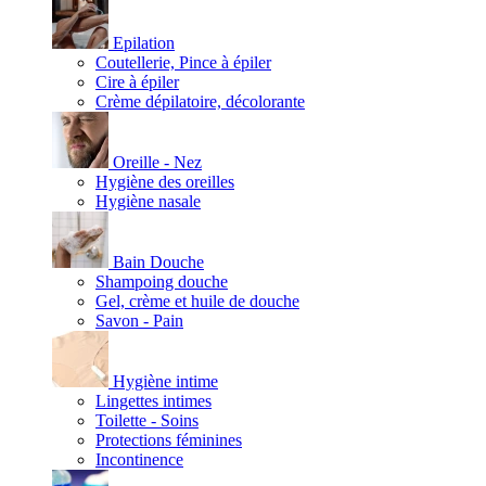
Epilation
Coutellerie, Pince à épiler
Cire à épiler
Crème dépilatoire, décolorante
Oreille - Nez
Hygiène des oreilles
Hygiène nasale
Bain Douche
Shampoing douche
Gel, crème et huile de douche
Savon - Pain
Hygiène intime
Lingettes intimes
Toilette - Soins
Protections féminines
Incontinence