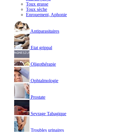
Toux grasse
Toux sèche
Enrouement, Aphonie
Antiparasitaires
Etat grippal
Oligothérapie
Ophtalmologie
Prostate
Sevrage Tabagique
Troubles urinaires