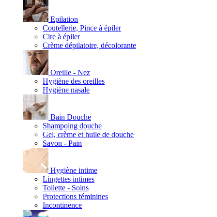
Epilation
Coutellerie, Pince à épiler
Cire à épiler
Crème dépilatoire, décolorante
Oreille - Nez
Hygiène des oreilles
Hygiène nasale
Bain Douche
Shampoing douche
Gel, crème et huile de douche
Savon - Pain
Hygiène intime
Lingettes intimes
Toilette - Soins
Protections féminines
Incontinence