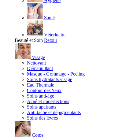
Hygiène
Santé
Vétérinaire
Beauté et Soin
Retour
Visage
Nettoyant
Démaquillant
Masque - Gommage - Peeling
Soins hydratants visage
Eau Thermale
Contour des Yeux
Soins anti-âge
Acné et imperfections
Soins apaisants
Anti-tache et dépigmentants
Soins des lèvres
Corps