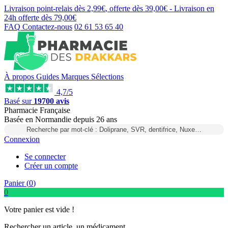
Livraison point-relais dès
2,99€
, offerte dès
39,00€
- Livraison en
24h
offerte dès
79,00€
FAQ
Contactez-nous
02 61 53 65 40
À propos
Guides
Marques
Sélections
4,7/5
Basé sur
19700 avis
Pharmacie Française
Basée
en Normandie
depuis
26 ans
Recherche par mot-clé : Doliprane, SVR, dentifrice, Nuxe…
Connexion
Se connecter
Créer un compte
Panier (
0
)
0
Votre panier est vide !
Rechercher un article, un médicament...