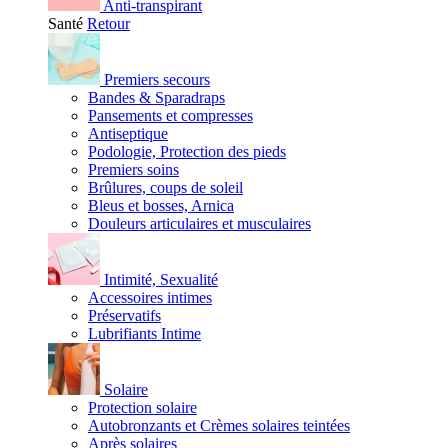
Anti-transpirant
Santé
Retour
Premiers secours
Bandes & Sparadraps
Pansements et compresses
Antiseptique
Podologie, Protection des pieds
Premiers soins
Brûlures, coups de soleil
Bleus et bosses, Arnica
Douleurs articulaires et musculaires
Intimité, Sexualité
Accessoires intimes
Préservatifs
Lubrifiants Intime
Solaire
Protection solaire
Autobronzants et Crèmes solaires teintées
Après solaires