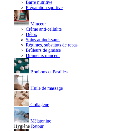
Barre nutritive
Préparation sportive
Minceur
Crème anti-cellulite
Détox
Soins amincissants
Régimes, substituts de repas
Brûleurs de graisse
Draineurs minceur
Bonbons et Pastilles
Huile de massage
Collagène
Mélatonine
Hygiène
Retour