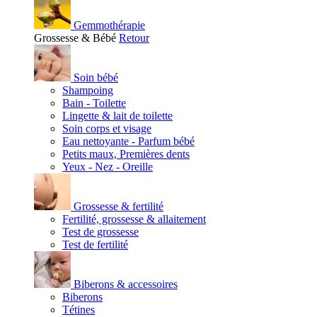
Gemmothérapie
Grossesse & Bébé
Retour
Soin bébé
Shampoing
Bain - Toilette
Lingette & lait de toilette
Soin corps et visage
Eau nettoyante - Parfum bébé
Petits maux, Premières dents
Yeux - Nez - Oreille
Grossesse & fertilité
Fertilité, grossesse & allaitement
Test de grossesse
Test de fertilité
Biberons & accessoires
Biberons
Tétines