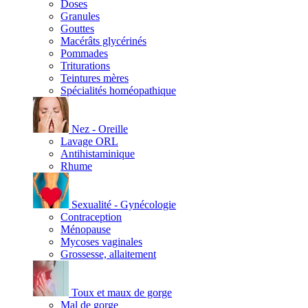
Doses
Granules
Gouttes
Macérâts glycérinés
Pommades
Triturations
Teintures mères
Spécialités homéopathique
Nez - Oreille
Lavage ORL
Antihistaminique
Rhume
Sexualité - Gynécologie
Contraception
Ménopause
Mycoses vaginales
Grossesse, allaitement
Toux et maux de gorge
Mal de gorge