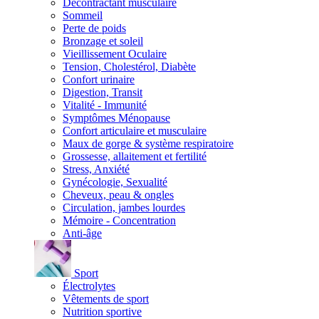
Décontractant musculaire
Sommeil
Perte de poids
Bronzage et soleil
Vieillissement Oculaire
Tension, Cholestérol, Diabète
Confort urinaire
Digestion, Transit
Vitalité - Immunité
Symptômes Ménopause
Confort articulaire et musculaire
Maux de gorge & système respiratoire
Grossesse, allaitement et fertilité
Stress, Anxiété
Gynécologie, Sexualité
Cheveux, peau & ongles
Circulation, jambes lourdes
Mémoire - Concentration
Anti-âge
Sport
Électrolytes
Vêtements de sport
Nutrition sportive