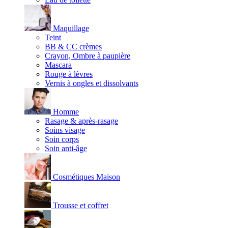
Maquillage
Teint
BB & CC crèmes
Crayon, Ombre à paupière
Mascara
Rouge à lèvres
Vernis à ongles et dissolvants
Homme
Rasage & après-rasage
Soins visage
Soin corps
Soin anti-âge
Cosmétiques Maison
Trousse et coffret