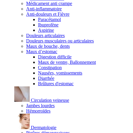
Médicament anti crampe
Anti-inflammatoire
Anti-douleurs et Fièvre
Paracétamol
Ibuprofène
Aspirine
Douleurs articulaires
Douleurs musculaires ou articulaires
Maux de bouche, dents
Maux d’estomac
Digestion difficile
Maux de ventre, Ballonnement
Constipation
Nausées, vomissements
Diarrhée
Brûlures d'estomac
Circulation veineuse
Jambes lourdes
Hémorroïdes
Dermatologie
Piqûres démangeaisons