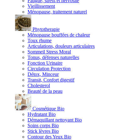
Fatigue, stress et nervosité
Vieillissement
Ménopause, traitement naturel
Phytotherapie
Ménopause bouffées de chaleur
Toux rhume
Articulations, douleurs articulaires
Sommeil Stress Moral
Tonus, défenses naturelles
Fonction Urinaire
Circulation Protection
Détox, Minceur
Transit, Confort digestif
Cholesterol
Beauté de la peau
Cosmétique Bio
Hydratant Bio
Démaquillant nettoyant Bio
Soins corps Bio
Stick lèvres Bio
Contour des Yeux Bio