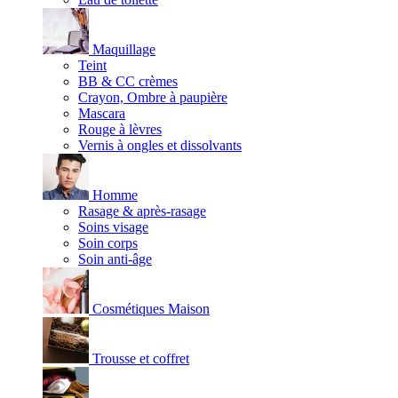
Maquillage
Teint
BB & CC crèmes
Crayon, Ombre à paupière
Mascara
Rouge à lèvres
Vernis à ongles et dissolvants
Homme
Rasage & après-rasage
Soins visage
Soin corps
Soin anti-âge
Cosmétiques Maison
Trousse et coffret