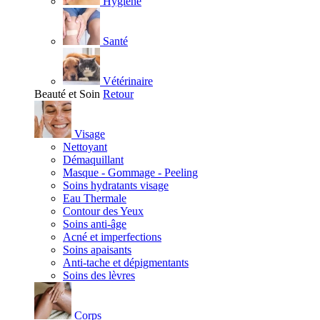
Hygiène
Santé
Vétérinaire
Beauté et Soin
Retour
Visage
Nettoyant
Démaquillant
Masque - Gommage - Peeling
Soins hydratants visage
Eau Thermale
Contour des Yeux
Soins anti-âge
Acné et imperfections
Soins apaisants
Anti-tache et dépigmentants
Soins des lèvres
Corps