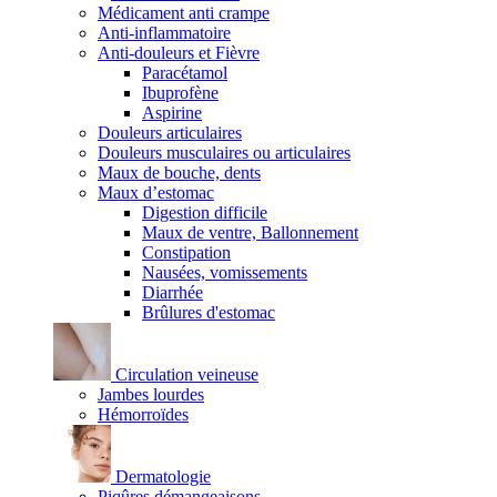
Médicament anti crampe
Anti-inflammatoire
Anti-douleurs et Fièvre
Paracétamol
Ibuprofène
Aspirine
Douleurs articulaires
Douleurs musculaires ou articulaires
Maux de bouche, dents
Maux d’estomac
Digestion difficile
Maux de ventre, Ballonnement
Constipation
Nausées, vomissements
Diarrhée
Brûlures d'estomac
Circulation veineuse
Jambes lourdes
Hémorroïdes
Dermatologie
Piqûres démangeaisons