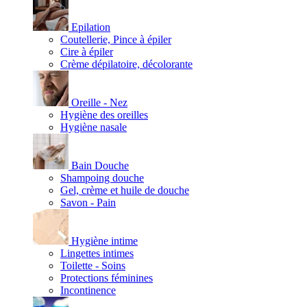
Epilation
Coutellerie, Pince à épiler
Cire à épiler
Crème dépilatoire, décolorante
Oreille - Nez
Hygiène des oreilles
Hygiène nasale
Bain Douche
Shampoing douche
Gel, crème et huile de douche
Savon - Pain
Hygiène intime
Lingettes intimes
Toilette - Soins
Protections féminines
Incontinence