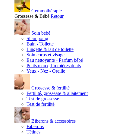
Gemmothérapie
Grossesse & Bébé
Retour
Soin bébé
Shampoing
Bain - Toilette
Lingette & lait de toilette
Soin corps et visage
Eau nettoyante - Parfum bébé
Petits maux, Premières dents
Yeux - Nez - Oreille
Grossesse & fertilité
Fertilité, grossesse & allaitement
Test de grossesse
Test de fertilité
Biberons & accessoires
Biberons
Tétines