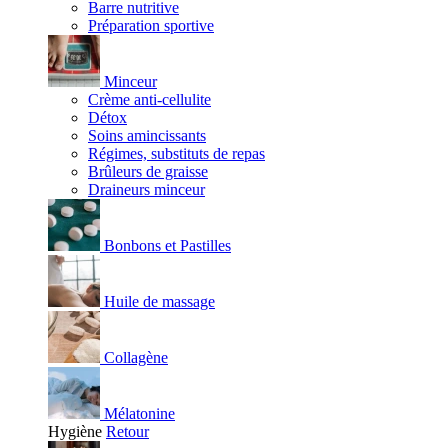
Barre nutritive
Préparation sportive
Minceur
Crème anti-cellulite
Détox
Soins amincissants
Régimes, substituts de repas
Brûleurs de graisse
Draineurs minceur
Bonbons et Pastilles
Huile de massage
Collagène
Mélatonine
Hygiène
Retour