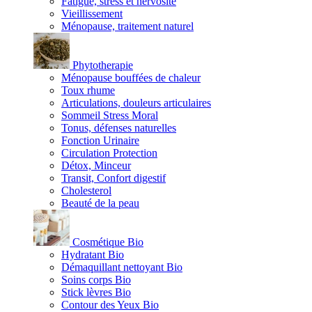
Fatigue, stress et nervosité
Vieillissement
Ménopause, traitement naturel
Phytotherapie
Ménopause bouffées de chaleur
Toux rhume
Articulations, douleurs articulaires
Sommeil Stress Moral
Tonus, défenses naturelles
Fonction Urinaire
Circulation Protection
Détox, Minceur
Transit, Confort digestif
Cholesterol
Beauté de la peau
Cosmétique Bio
Hydratant Bio
Démaquillant nettoyant Bio
Soins corps Bio
Stick lèvres Bio
Contour des Yeux Bio