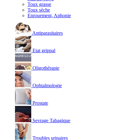
Toux grasse
Toux sèche
Enrouement, Aphonie
Antiparasitaires
Etat grippal
Oligothérapie
Ophtalmologie
Prostate
Sevrage Tabagique
Troubles urinaires