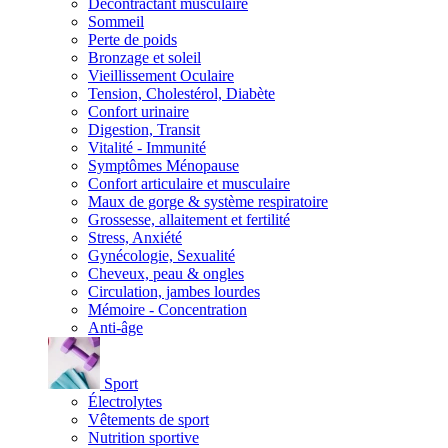
Décontractant musculaire
Sommeil
Perte de poids
Bronzage et soleil
Vieillissement Oculaire
Tension, Cholestérol, Diabète
Confort urinaire
Digestion, Transit
Vitalité - Immunité
Symptômes Ménopause
Confort articulaire et musculaire
Maux de gorge & système respiratoire
Grossesse, allaitement et fertilité
Stress, Anxiété
Gynécologie, Sexualité
Cheveux, peau & ongles
Circulation, jambes lourdes
Mémoire - Concentration
Anti-âge
Sport
Électrolytes
Vêtements de sport
Nutrition sportive