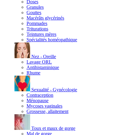
Doses
Granules
Gouttes
Macérâts glycérinés
Pommades
Triturations
Teintures mères
Spécialités homéopathique
Nez - Oreille
Lavage ORL
Antihistaminique
Rhume
Sexualité - Gynécologie
Contraception
Ménopause
Mycoses vaginales
Grossesse, allaitement
Toux et maux de gorge
Mal de gorge