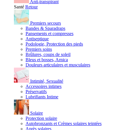
Anti-transpirant
Santé
Retour
Premiers secours
Bandes & Sparadraps
Pansements et compresses
Antiseptique
Podologie, Protection des pieds
Premiers soins
Brûlures, coups de soleil
Bleus et bosses, Arnica
Douleurs articulaires et musculaires
Intimité, Sexualité
Accessoires intimes
Préservatifs
Lubrifiants Intime
Solaire
Protection solaire
Autobronzants et Crèmes solaires teintées
Après solaires