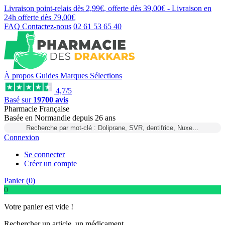
Livraison point-relais dès
2,99€
, offerte dès
39,00€
- Livraison en
24h
offerte dès
79,00€
FAQ
Contactez-nous
02 61 53 65 40
À propos
Guides
Marques
Sélections
4,7/5
Basé sur
19700 avis
Pharmacie Française
Basée
en Normandie
depuis
26 ans
Recherche par mot-clé : Doliprane, SVR, dentifrice, Nuxe…
Connexion
Se connecter
Créer un compte
Panier (
0
)
0
Votre panier est vide !
Rechercher un article, un médicament...