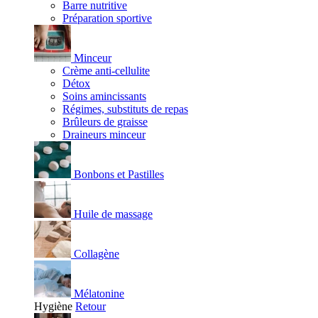
Barre nutritive
Préparation sportive
Minceur
Crème anti-cellulite
Détox
Soins amincissants
Régimes, substituts de repas
Brûleurs de graisse
Draineurs minceur
Bonbons et Pastilles
Huile de massage
Collagène
Mélatonine
Hygiène
Retour