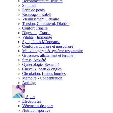
Décontractant musculaire
Sommeil
Perte de poids
Bronzage et soleil
Vieillissement Oculaire
Tension, Cholestérol, Diabète
Confort urinaire
Digestion, Transit
Vitalité - Immunité
Symptômes Ménopause
Confort articulaire et musculaire
Maux de gorge & système respiratoire
Grossesse, allaitement et fertilité
Stress, Anxiété
Gynécologie, Sexualité
Cheveux, peau & ongles
Circulation, jambes lourdes
Mémoire - Concentration
Anti-âge
Sport
Électrolytes
Vêtements de sport
Nutrition sportive