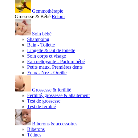
Gemmothérapie
Grossesse & Bébé
Retour
Soin bébé
Shampoing
Bain - Toilette
Lingette & lait de toilette
Soin corps et visage
Eau nettoyante - Parfum bébé
Petits maux, Premières dents
Yeux - Nez - Oreille
Grossesse & fertilité
Fertilité, grossesse & allaitement
Test de grossesse
Test de fertilité
Biberons & accessoires
Biberons
Tétines