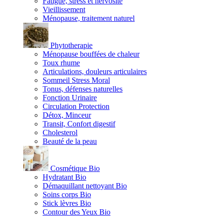
Fatigue, stress et nervosité
Vieillissement
Ménopause, traitement naturel
Phytotherapie
Ménopause bouffées de chaleur
Toux rhume
Articulations, douleurs articulaires
Sommeil Stress Moral
Tonus, défenses naturelles
Fonction Urinaire
Circulation Protection
Détox, Minceur
Transit, Confort digestif
Cholesterol
Beauté de la peau
Cosmétique Bio
Hydratant Bio
Démaquillant nettoyant Bio
Soins corps Bio
Stick lèvres Bio
Contour des Yeux Bio