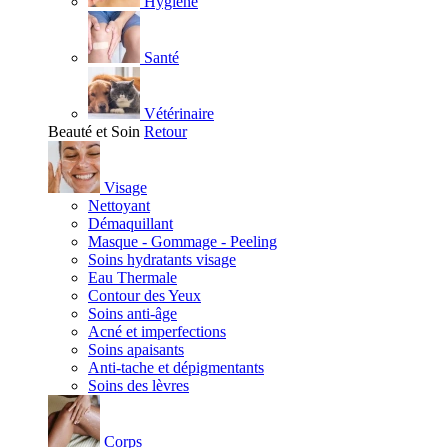
Hygiène
Santé
Vétérinaire
Beauté et Soin
Retour
Visage
Nettoyant
Démaquillant
Masque - Gommage - Peeling
Soins hydratants visage
Eau Thermale
Contour des Yeux
Soins anti-âge
Acné et imperfections
Soins apaisants
Anti-tache et dépigmentants
Soins des lèvres
Corps