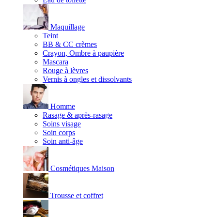
Maquillage
Teint
BB & CC crèmes
Crayon, Ombre à paupière
Mascara
Rouge à lèvres
Vernis à ongles et dissolvants
Homme
Rasage & après-rasage
Soins visage
Soin corps
Soin anti-âge
Cosmétiques Maison
Trousse et coffret