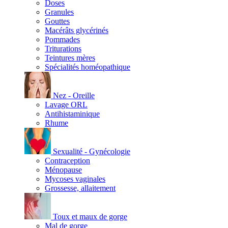
Doses
Granules
Gouttes
Macérâts glycérinés
Pommades
Triturations
Teintures mères
Spécialités homéopathique
Nez - Oreille
Lavage ORL
Antihistaminique
Rhume
Sexualité - Gynécologie
Contraception
Ménopause
Mycoses vaginales
Grossesse, allaitement
Toux et maux de gorge
Mal de gorge