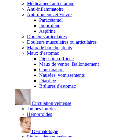
Médicament anti crampe
Anti-inflammatoire
Anti-douleurs et Fièvre
Paracétamol
Ibuprofène
Aspirine
Douleurs articulaires
Douleurs musculaires ou articulaires
Maux de bouche, dents
Maux d’estomac
Digestion difficile
Maux de ventre, Ballonnement
Constipation
Nausées, vomissements
Diarrhée
Brûlures d'estomac
Circulation veineuse
Jambes lourdes
Hémorroïdes
Dermatologie
Piqûres démangeaisons