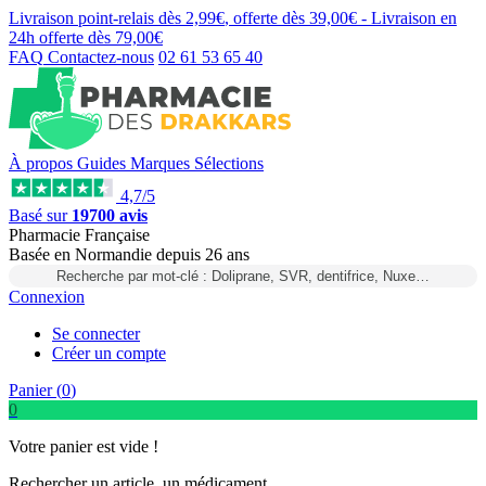
Livraison point-relais dès
2,99€
, offerte dès
39,00€
- Livraison en
24h
offerte dès
79,00€
FAQ
Contactez-nous
02 61 53 65 40
À propos
Guides
Marques
Sélections
4,7/5
Basé sur
19700 avis
Pharmacie Française
Basée
en Normandie
depuis
26 ans
Recherche par mot-clé : Doliprane, SVR, dentifrice, Nuxe…
Connexion
Se connecter
Créer un compte
Panier (
0
)
0
Votre panier est vide !
Rechercher un article, un médicament...