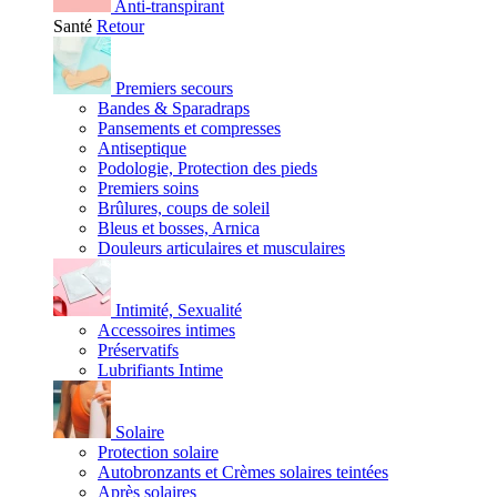
Anti-transpirant
Santé
Retour
Premiers secours
Bandes & Sparadraps
Pansements et compresses
Antiseptique
Podologie, Protection des pieds
Premiers soins
Brûlures, coups de soleil
Bleus et bosses, Arnica
Douleurs articulaires et musculaires
Intimité, Sexualité
Accessoires intimes
Préservatifs
Lubrifiants Intime
Solaire
Protection solaire
Autobronzants et Crèmes solaires teintées
Après solaires