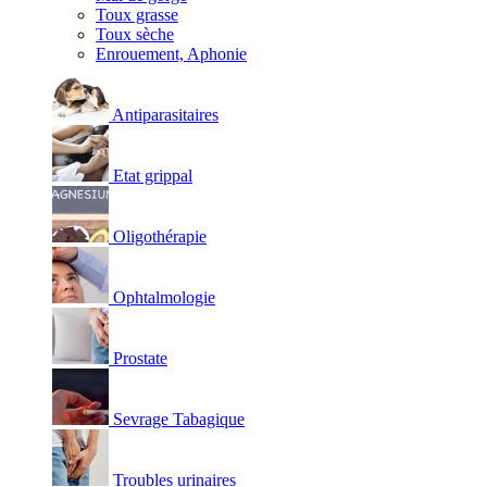
Toux grasse
Toux sèche
Enrouement, Aphonie
Antiparasitaires
Etat grippal
Oligothérapie
Ophtalmologie
Prostate
Sevrage Tabagique
Troubles urinaires