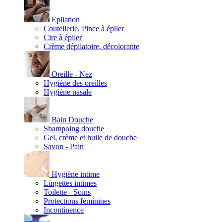
Epilation
Coutellerie, Pince à épiler
Cire à épiler
Crème dépilatoire, décolorante
Oreille - Nez
Hygiène des oreilles
Hygiène nasale
Bain Douche
Shampoing douche
Gel, crème et huile de douche
Savon - Pain
Hygiène intime
Lingettes intimes
Toilette - Soins
Protections féminines
Incontinence