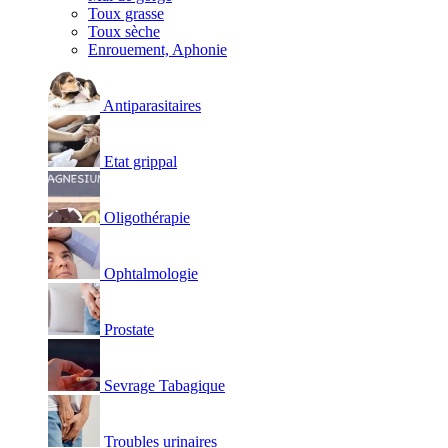
Toux grasse
Toux sèche
Enrouement, Aphonie
Antiparasitaires
Etat grippal
Oligothérapie
Ophtalmologie
Prostate
Sevrage Tabagique
Troubles urinaires