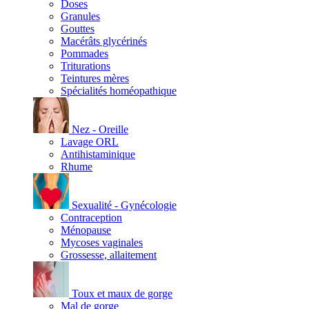
Doses
Granules
Gouttes
Macérâts glycérinés
Pommades
Triturations
Teintures mères
Spécialités homéopathique
Nez - Oreille
Lavage ORL
Antihistaminique
Rhume
Sexualité - Gynécologie
Contraception
Ménopause
Mycoses vaginales
Grossesse, allaitement
Toux et maux de gorge
Mal de gorge