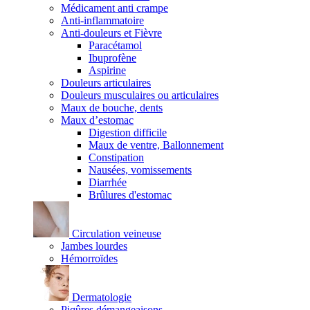
Médicament anti crampe
Anti-inflammatoire
Anti-douleurs et Fièvre
Paracétamol
Ibuprofène
Aspirine
Douleurs articulaires
Douleurs musculaires ou articulaires
Maux de bouche, dents
Maux d’estomac
Digestion difficile
Maux de ventre, Ballonnement
Constipation
Nausées, vomissements
Diarrhée
Brûlures d'estomac
Circulation veineuse
Jambes lourdes
Hémorroïdes
Dermatologie
Piqûres démangeaisons