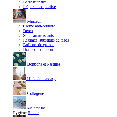
Barre nutritive
Préparation sportive
Minceur
Crème anti-cellulite
Détox
Soins amincissants
Régimes, substituts de repas
Brûleurs de graisse
Draineurs minceur
Bonbons et Pastilles
Huile de massage
Collagène
Mélatonine
Hygiène
Retour