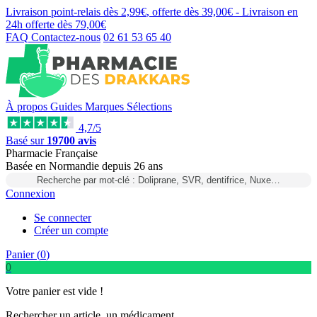
Livraison point-relais dès
2,99€
, offerte dès
39,00€
- Livraison en
24h
offerte dès
79,00€
FAQ
Contactez-nous
02 61 53 65 40
À propos
Guides
Marques
Sélections
4,7/5
Basé sur
19700 avis
Pharmacie Française
Basée
en Normandie
depuis
26 ans
Recherche par mot-clé : Doliprane, SVR, dentifrice, Nuxe…
Connexion
Se connecter
Créer un compte
Panier (
0
)
0
Votre panier est vide !
Rechercher un article, un médicament...