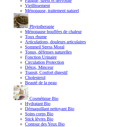
Fatigue, stress et nervosité
Vieillissement
Ménopause, traitement naturel
Phytotherapie
Ménopause bouffées de chaleur
Toux rhume
Articulations, douleurs articulaires
Sommeil Stress Moral
Tonus, défenses naturelles
Fonction Urinaire
Circulation Protection
Détox, Minceur
Transit, Confort digestif
Cholesterol
Beauté de la peau
Cosmétique Bio
Hydratant Bio
Démaquillant nettoyant Bio
Soins corps Bio
Stick lèvres Bio
Contour des Yeux Bio