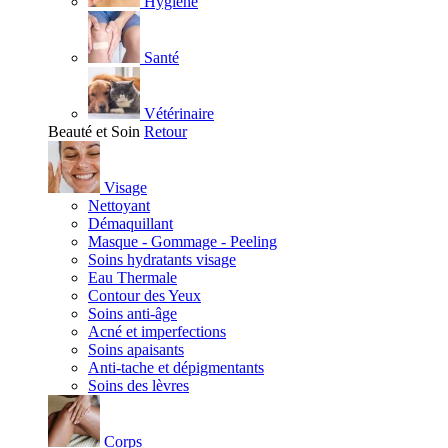
Hygiène
Santé
Vétérinaire
Beauté et Soin
Retour
Visage
Nettoyant
Démaquillant
Masque - Gommage - Peeling
Soins hydratants visage
Eau Thermale
Contour des Yeux
Soins anti-âge
Acné et imperfections
Soins apaisants
Anti-tache et dépigmentants
Soins des lèvres
Corps