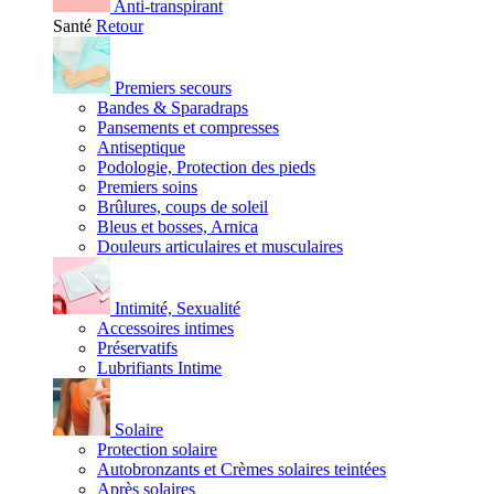
Anti-transpirant
Santé
Retour
Premiers secours
Bandes & Sparadraps
Pansements et compresses
Antiseptique
Podologie, Protection des pieds
Premiers soins
Brûlures, coups de soleil
Bleus et bosses, Arnica
Douleurs articulaires et musculaires
Intimité, Sexualité
Accessoires intimes
Préservatifs
Lubrifiants Intime
Solaire
Protection solaire
Autobronzants et Crèmes solaires teintées
Après solaires