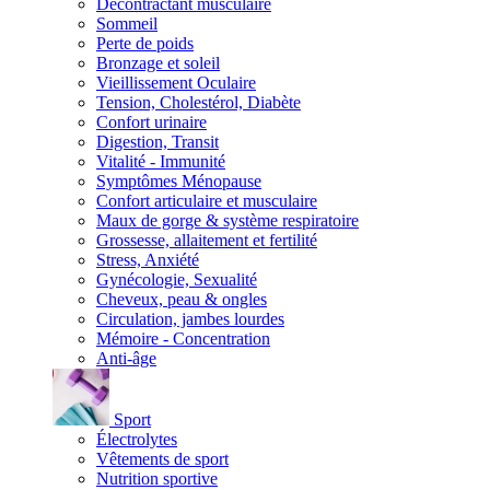
Décontractant musculaire
Sommeil
Perte de poids
Bronzage et soleil
Vieillissement Oculaire
Tension, Cholestérol, Diabète
Confort urinaire
Digestion, Transit
Vitalité - Immunité
Symptômes Ménopause
Confort articulaire et musculaire
Maux de gorge & système respiratoire
Grossesse, allaitement et fertilité
Stress, Anxiété
Gynécologie, Sexualité
Cheveux, peau & ongles
Circulation, jambes lourdes
Mémoire - Concentration
Anti-âge
Sport
Électrolytes
Vêtements de sport
Nutrition sportive