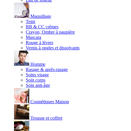
Maquillage
Teint
BB & CC crèmes
Crayon, Ombre à paupière
Mascara
Rouge à lèvres
Vernis à ongles et dissolvants
Homme
Rasage & après-rasage
Soins visage
Soin corps
Soin anti-âge
Cosmétiques Maison
Trousse et coffret