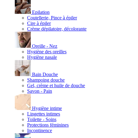
Epilation
Coutellerie, Pince à épiler
Cire à épiler
Crème dépilatoire, décolorante
Oreille - Nez
Hygiène des oreilles
Hygiène nasale
Bain Douche
Shampoing douche
Gel, crème et huile de douche
Savon - Pain
Hygiène intime
Lingettes intimes
Toilette - Soins
Protections féminines
Incontinence