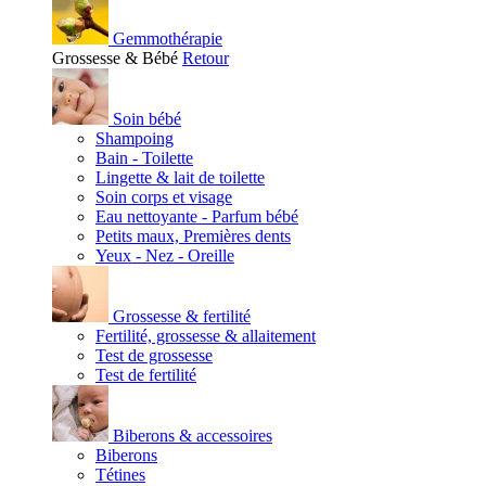
Gemmothérapie
Grossesse & Bébé
Retour
Soin bébé
Shampoing
Bain - Toilette
Lingette & lait de toilette
Soin corps et visage
Eau nettoyante - Parfum bébé
Petits maux, Premières dents
Yeux - Nez - Oreille
Grossesse & fertilité
Fertilité, grossesse & allaitement
Test de grossesse
Test de fertilité
Biberons & accessoires
Biberons
Tétines