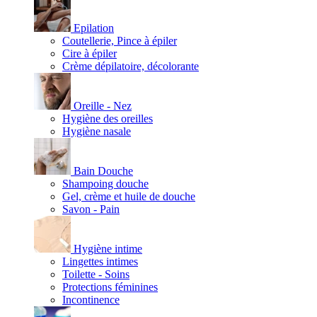
Epilation
Coutellerie, Pince à épiler
Cire à épiler
Crème dépilatoire, décolorante
Oreille - Nez
Hygiène des oreilles
Hygiène nasale
Bain Douche
Shampoing douche
Gel, crème et huile de douche
Savon - Pain
Hygiène intime
Lingettes intimes
Toilette - Soins
Protections féminines
Incontinence