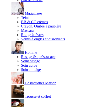
Maquillage
Teint
BB & CC crèmes
Crayon, Ombre à paupière
Mascara
Rouge à lèvres
Vernis à ongles et dissolvants
Homme
Rasage & après-rasage
Soins visage
Soin corps
Soin anti-âge
Cosmétiques Maison
Trousse et coffret