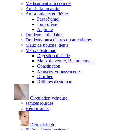
Médicament anti crampe
Anti-inflammatoire
Anti-douleurs et Fièvre
Paracétamol
Ibuprofène
Aspirine
Douleurs articulaires
Douleurs musculaires ou articulaires
Maux de bouche, dents
Maux d’estomac
Digestion difficile
Maux de ventre, Ballonnement
Constipation
Nausées, vomissements
Diarrhée
Brûlures d'estomac
Circulation veineuse
Jambes lourdes
Hémorroïdes
Dermatologie
Piqûres démangeaisons