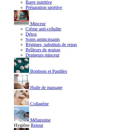
Barre nutritive
Préparation sportive
Minceur
Crème anti-cellulite
Détox
Soins amincissants
Régimes, substituts de repas
Brûleurs de graisse
Draineurs minceur
Bonbons et Pastilles
Huile de massage
Collagène
Mélatonine
Hygiène
Retour