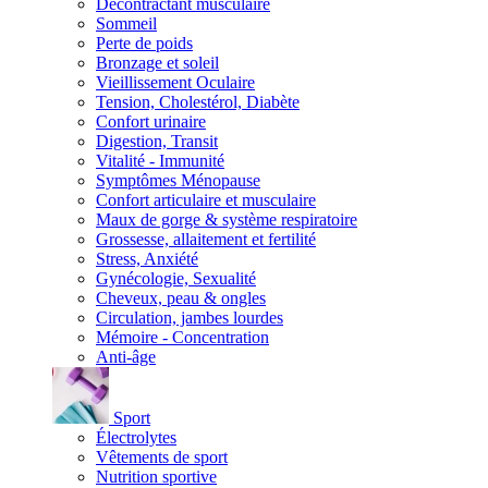
Décontractant musculaire
Sommeil
Perte de poids
Bronzage et soleil
Vieillissement Oculaire
Tension, Cholestérol, Diabète
Confort urinaire
Digestion, Transit
Vitalité - Immunité
Symptômes Ménopause
Confort articulaire et musculaire
Maux de gorge & système respiratoire
Grossesse, allaitement et fertilité
Stress, Anxiété
Gynécologie, Sexualité
Cheveux, peau & ongles
Circulation, jambes lourdes
Mémoire - Concentration
Anti-âge
Sport
Électrolytes
Vêtements de sport
Nutrition sportive