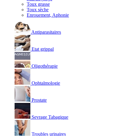
Toux grasse
Toux sèche
Enrouement, Aphonie
Antiparasitaires
Etat grippal
Oligothérapie
Ophtalmologie
Prostate
Sevrage Tabagique
Troubles urinaires