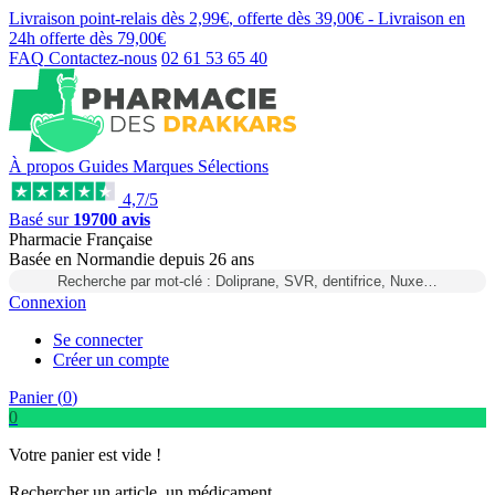
Livraison point-relais dès
2,99€
, offerte dès
39,00€
- Livraison en
24h
offerte dès
79,00€
FAQ
Contactez-nous
02 61 53 65 40
À propos
Guides
Marques
Sélections
4,7/5
Basé sur
19700 avis
Pharmacie Française
Basée
en Normandie
depuis
26 ans
Recherche par mot-clé : Doliprane, SVR, dentifrice, Nuxe…
Connexion
Se connecter
Créer un compte
Panier (
0
)
0
Votre panier est vide !
Rechercher un article, un médicament...