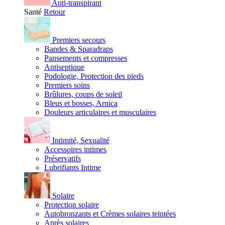
Anti-transpirant
Santé
Retour
Premiers secours
Bandes & Sparadraps
Pansements et compresses
Antiseptique
Podologie, Protection des pieds
Premiers soins
Brûlures, coups de soleil
Bleus et bosses, Arnica
Douleurs articulaires et musculaires
Intimité, Sexualité
Accessoires intimes
Préservatifs
Lubrifiants Intime
Solaire
Protection solaire
Autobronzants et Crèmes solaires teintées
Après solaires