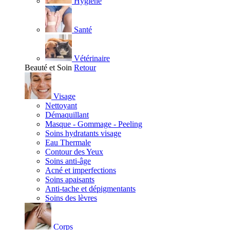
Hygiène
Santé
Vétérinaire
Beauté et Soin
Retour
Visage
Nettoyant
Démaquillant
Masque - Gommage - Peeling
Soins hydratants visage
Eau Thermale
Contour des Yeux
Soins anti-âge
Acné et imperfections
Soins apaisants
Anti-tache et dépigmentants
Soins des lèvres
Corps