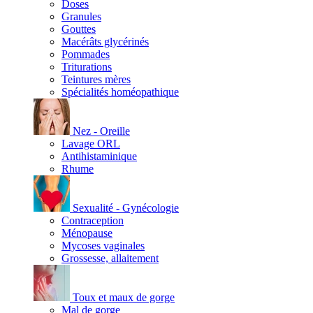
Doses
Granules
Gouttes
Macérâts glycérinés
Pommades
Triturations
Teintures mères
Spécialités homéopathique
Nez - Oreille
Lavage ORL
Antihistaminique
Rhume
Sexualité - Gynécologie
Contraception
Ménopause
Mycoses vaginales
Grossesse, allaitement
Toux et maux de gorge
Mal de gorge