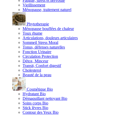
Fatigue, stress et nervosité
Vieillissement
Ménopause, traitement naturel
Phytotherapie
Ménopause bouffées de chaleur
Toux rhume
Articulations, douleurs articulaires
Sommeil Stress Moral
Tonus, défenses naturelles
Fonction Urinaire
Circulation Protection
Détox, Minceur
Transit, Confort digestif
Cholesterol
Beauté de la peau
Cosmétique Bio
Hydratant Bio
Démaquillant nettoyant Bio
Soins corps Bio
Stick lèvres Bio
Contour des Yeux Bio