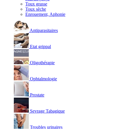
Toux grasse
Toux sèche
Enrouement, Aphonie
Antiparasitaires
Etat grippal
Oligothérapie
Ophtalmologie
Prostate
Sevrage Tabagique
Troubles urinaires