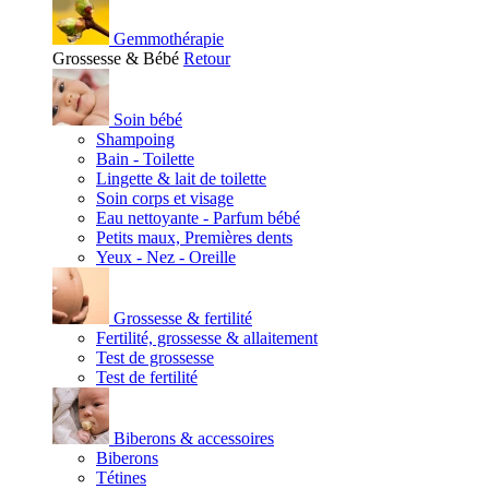
Gemmothérapie
Grossesse & Bébé
Retour
Soin bébé
Shampoing
Bain - Toilette
Lingette & lait de toilette
Soin corps et visage
Eau nettoyante - Parfum bébé
Petits maux, Premières dents
Yeux - Nez - Oreille
Grossesse & fertilité
Fertilité, grossesse & allaitement
Test de grossesse
Test de fertilité
Biberons & accessoires
Biberons
Tétines