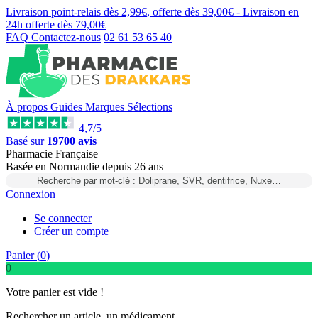
Livraison point-relais dès
2,99€
, offerte dès
39,00€
- Livraison en
24h
offerte dès
79,00€
FAQ
Contactez-nous
02 61 53 65 40
À propos
Guides
Marques
Sélections
4,7/5
Basé sur
19700 avis
Pharmacie Française
Basée
en Normandie
depuis
26 ans
Recherche par mot-clé : Doliprane, SVR, dentifrice, Nuxe…
Connexion
Se connecter
Créer un compte
Panier (
0
)
0
Votre panier est vide !
Rechercher un article, un médicament...