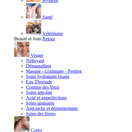
Hygiène
Santé
Vétérinaire
Beauté et Soin
Retour
Visage
Nettoyant
Démaquillant
Masque - Gommage - Peeling
Soins hydratants visage
Eau Thermale
Contour des Yeux
Soins anti-âge
Acné et imperfections
Soins apaisants
Anti-tache et dépigmentants
Soins des lèvres
Corps