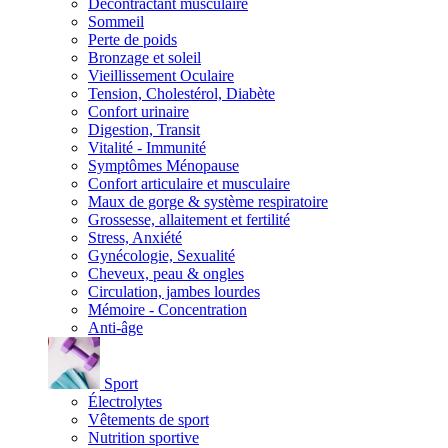
Décontractant musculaire
Sommeil
Perte de poids
Bronzage et soleil
Vieillissement Oculaire
Tension, Cholestérol, Diabète
Confort urinaire
Digestion, Transit
Vitalité - Immunité
Symptômes Ménopause
Confort articulaire et musculaire
Maux de gorge & système respiratoire
Grossesse, allaitement et fertilité
Stress, Anxiété
Gynécologie, Sexualité
Cheveux, peau & ongles
Circulation, jambes lourdes
Mémoire - Concentration
Anti-âge
Sport
Électrolytes
Vêtements de sport
Nutrition sportive