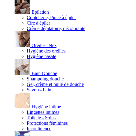
Epilation
Coutellerie, Pince à épiler
Cire à épiler
Crème dépilatoire, décolorante
Oreille - Nez
Hygiène des oreilles
Hygiène nasale
Bain Douche
Shampoing douche
Gel, crème et huile de douche
Savon - Pain
Hygiène intime
Lingettes intimes
Toilette - Soins
Protections féminines
Incontinence