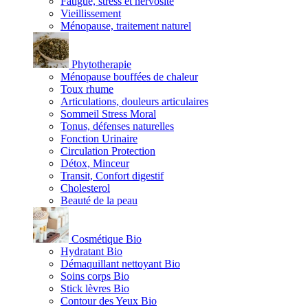
Fatigue, stress et nervosité
Vieillissement
Ménopause, traitement naturel
Phytotherapie
Ménopause bouffées de chaleur
Toux rhume
Articulations, douleurs articulaires
Sommeil Stress Moral
Tonus, défenses naturelles
Fonction Urinaire
Circulation Protection
Détox, Minceur
Transit, Confort digestif
Cholesterol
Beauté de la peau
Cosmétique Bio
Hydratant Bio
Démaquillant nettoyant Bio
Soins corps Bio
Stick lèvres Bio
Contour des Yeux Bio