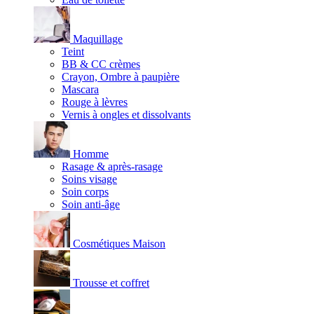
Maquillage
Teint
BB & CC crèmes
Crayon, Ombre à paupière
Mascara
Rouge à lèvres
Vernis à ongles et dissolvants
Homme
Rasage & après-rasage
Soins visage
Soin corps
Soin anti-âge
Cosmétiques Maison
Trousse et coffret