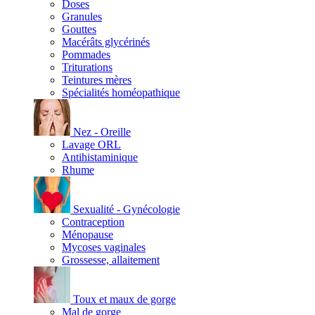
Doses
Granules
Gouttes
Macérâts glycérinés
Pommades
Triturations
Teintures mères
Spécialités homéopathique
Nez - Oreille
Lavage ORL
Antihistaminique
Rhume
Sexualité - Gynécologie
Contraception
Ménopause
Mycoses vaginales
Grossesse, allaitement
Toux et maux de gorge
Mal de gorge