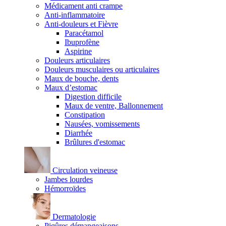
Médicament anti crampe
Anti-inflammatoire
Anti-douleurs et Fièvre
Paracétamol
Ibuprofène
Aspirine
Douleurs articulaires
Douleurs musculaires ou articulaires
Maux de bouche, dents
Maux d’estomac
Digestion difficile
Maux de ventre, Ballonnement
Constipation
Nausées, vomissements
Diarrhée
Brûlures d'estomac
Circulation veineuse
Jambes lourdes
Hémorroïdes
Dermatologie
Piqûres démangeaisons