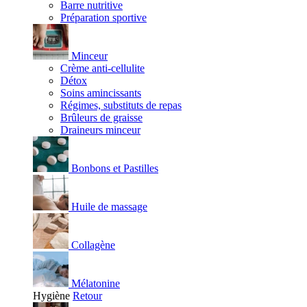
Barre nutritive
Préparation sportive
Minceur
Crème anti-cellulite
Détox
Soins amincissants
Régimes, substituts de repas
Brûleurs de graisse
Draineurs minceur
Bonbons et Pastilles
Huile de massage
Collagène
Mélatonine
Hygiène
Retour