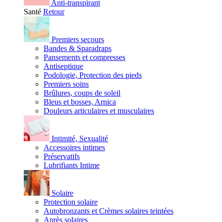
Anti-transpirant
Santé
Retour
Premiers secours
Bandes & Sparadraps
Pansements et compresses
Antiseptique
Podologie, Protection des pieds
Premiers soins
Brûlures, coups de soleil
Bleus et bosses, Arnica
Douleurs articulaires et musculaires
Intimité, Sexualité
Accessoires intimes
Préservatifs
Lubrifiants Intime
Solaire
Protection solaire
Autobronzants et Crèmes solaires teintées
Après solaires