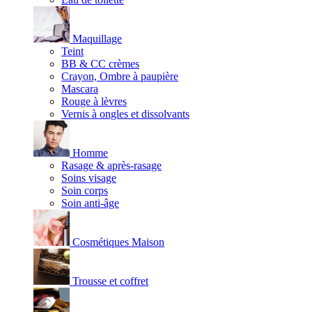
Maquillage
Teint
BB & CC crèmes
Crayon, Ombre à paupière
Mascara
Rouge à lèvres
Vernis à ongles et dissolvants
Homme
Rasage & après-rasage
Soins visage
Soin corps
Soin anti-âge
Cosmétiques Maison
Trousse et coffret