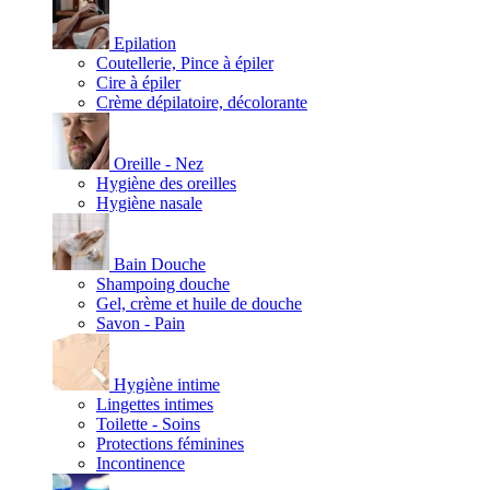
Epilation
Coutellerie, Pince à épiler
Cire à épiler
Crème dépilatoire, décolorante
Oreille - Nez
Hygiène des oreilles
Hygiène nasale
Bain Douche
Shampoing douche
Gel, crème et huile de douche
Savon - Pain
Hygiène intime
Lingettes intimes
Toilette - Soins
Protections féminines
Incontinence