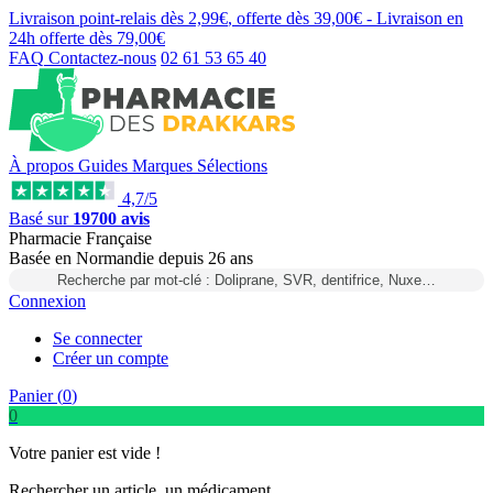
Livraison point-relais dès
2,99€
, offerte dès
39,00€
- Livraison en
24h
offerte dès
79,00€
FAQ
Contactez-nous
02 61 53 65 40
À propos
Guides
Marques
Sélections
4,7/5
Basé sur
19700 avis
Pharmacie Française
Basée
en Normandie
depuis
26 ans
Recherche par mot-clé : Doliprane, SVR, dentifrice, Nuxe…
Connexion
Se connecter
Créer un compte
Panier (
0
)
0
Votre panier est vide !
Rechercher un article, un médicament...