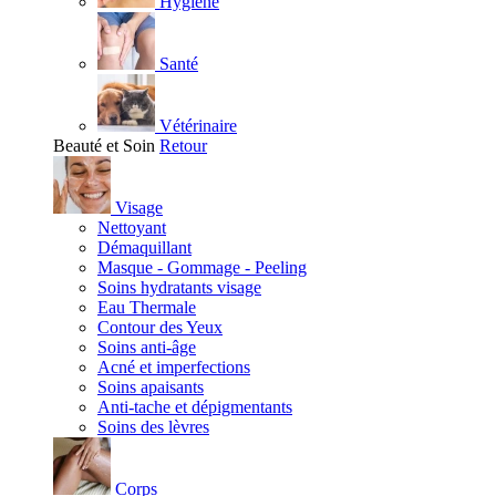
Hygiène
Santé
Vétérinaire
Beauté et Soin
Retour
Visage
Nettoyant
Démaquillant
Masque - Gommage - Peeling
Soins hydratants visage
Eau Thermale
Contour des Yeux
Soins anti-âge
Acné et imperfections
Soins apaisants
Anti-tache et dépigmentants
Soins des lèvres
Corps