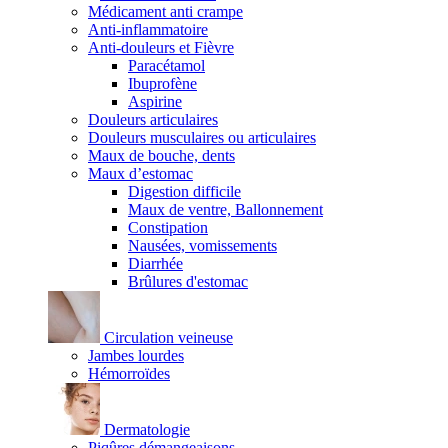
Médicament anti crampe
Anti-inflammatoire
Anti-douleurs et Fièvre
Paracétamol
Ibuprofène
Aspirine
Douleurs articulaires
Douleurs musculaires ou articulaires
Maux de bouche, dents
Maux d’estomac
Digestion difficile
Maux de ventre, Ballonnement
Constipation
Nausées, vomissements
Diarrhée
Brûlures d'estomac
Circulation veineuse
Jambes lourdes
Hémorroïdes
Dermatologie
Piqûres démangeaisons