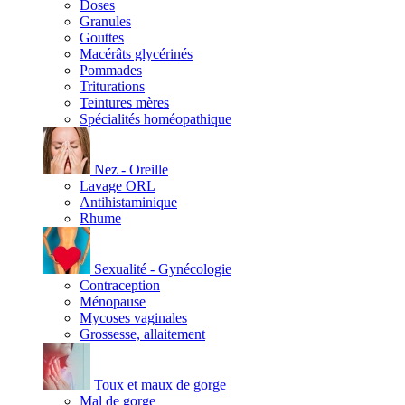
Doses
Granules
Gouttes
Macérâts glycérinés
Pommades
Triturations
Teintures mères
Spécialités homéopathique
Nez - Oreille
Lavage ORL
Antihistaminique
Rhume
Sexualité - Gynécologie
Contraception
Ménopause
Mycoses vaginales
Grossesse, allaitement
Toux et maux de gorge
Mal de gorge