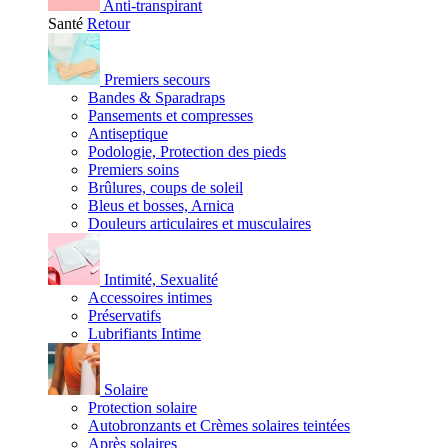
Anti-transpirant
Santé
Retour
Premiers secours
Bandes & Sparadraps
Pansements et compresses
Antiseptique
Podologie, Protection des pieds
Premiers soins
Brûlures, coups de soleil
Bleus et bosses, Arnica
Douleurs articulaires et musculaires
Intimité, Sexualité
Accessoires intimes
Préservatifs
Lubrifiants Intime
Solaire
Protection solaire
Autobronzants et Crèmes solaires teintées
Après solaires