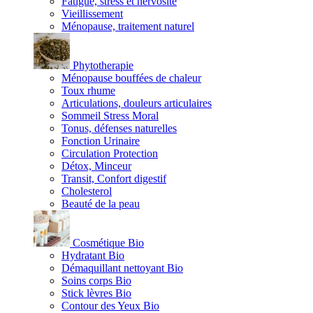
Fatigue, stress et nervosité
Vieillissement
Ménopause, traitement naturel
Phytotherapie
Ménopause bouffées de chaleur
Toux rhume
Articulations, douleurs articulaires
Sommeil Stress Moral
Tonus, défenses naturelles
Fonction Urinaire
Circulation Protection
Détox, Minceur
Transit, Confort digestif
Cholesterol
Beauté de la peau
Cosmétique Bio
Hydratant Bio
Démaquillant nettoyant Bio
Soins corps Bio
Stick lèvres Bio
Contour des Yeux Bio