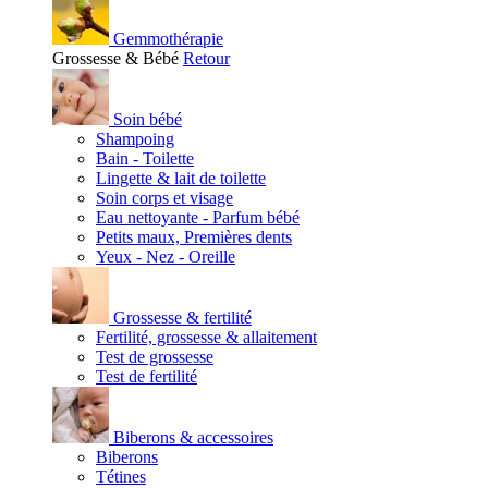
Gemmothérapie
Grossesse & Bébé
Retour
Soin bébé
Shampoing
Bain - Toilette
Lingette & lait de toilette
Soin corps et visage
Eau nettoyante - Parfum bébé
Petits maux, Premières dents
Yeux - Nez - Oreille
Grossesse & fertilité
Fertilité, grossesse & allaitement
Test de grossesse
Test de fertilité
Biberons & accessoires
Biberons
Tétines