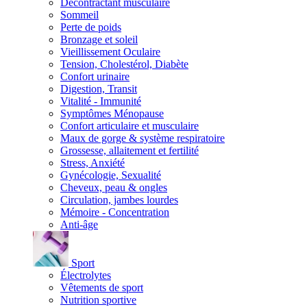
Décontractant musculaire
Sommeil
Perte de poids
Bronzage et soleil
Vieillissement Oculaire
Tension, Cholestérol, Diabète
Confort urinaire
Digestion, Transit
Vitalité - Immunité
Symptômes Ménopause
Confort articulaire et musculaire
Maux de gorge & système respiratoire
Grossesse, allaitement et fertilité
Stress, Anxiété
Gynécologie, Sexualité
Cheveux, peau & ongles
Circulation, jambes lourdes
Mémoire - Concentration
Anti-âge
Sport
Électrolytes
Vêtements de sport
Nutrition sportive