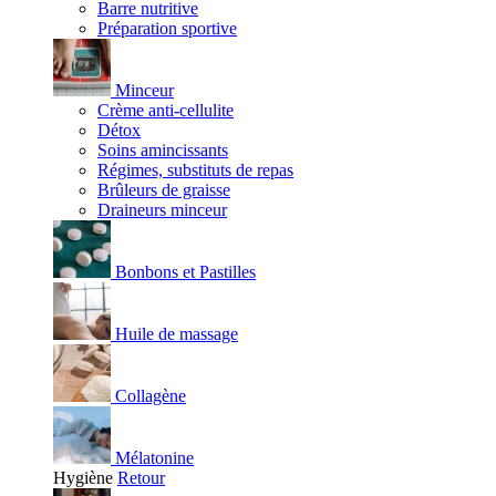
Barre nutritive
Préparation sportive
Minceur
Crème anti-cellulite
Détox
Soins amincissants
Régimes, substituts de repas
Brûleurs de graisse
Draineurs minceur
Bonbons et Pastilles
Huile de massage
Collagène
Mélatonine
Hygiène
Retour