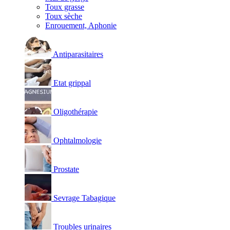
Toux grasse
Toux sèche
Enrouement, Aphonie
Antiparasitaires
Etat grippal
Oligothérapie
Ophtalmologie
Prostate
Sevrage Tabagique
Troubles urinaires