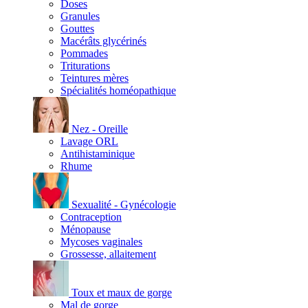
Doses
Granules
Gouttes
Macérâts glycérinés
Pommades
Triturations
Teintures mères
Spécialités homéopathique
Nez - Oreille
Lavage ORL
Antihistaminique
Rhume
Sexualité - Gynécologie
Contraception
Ménopause
Mycoses vaginales
Grossesse, allaitement
Toux et maux de gorge
Mal de gorge