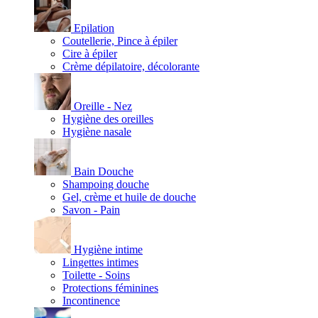
Epilation
Coutellerie, Pince à épiler
Cire à épiler
Crème dépilatoire, décolorante
Oreille - Nez
Hygiène des oreilles
Hygiène nasale
Bain Douche
Shampoing douche
Gel, crème et huile de douche
Savon - Pain
Hygiène intime
Lingettes intimes
Toilette - Soins
Protections féminines
Incontinence