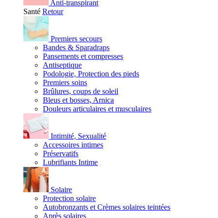
Anti-transpirant
Santé
Retour
Premiers secours
Bandes & Sparadraps
Pansements et compresses
Antiseptique
Podologie, Protection des pieds
Premiers soins
Brûlures, coups de soleil
Bleus et bosses, Arnica
Douleurs articulaires et musculaires
Intimité, Sexualité
Accessoires intimes
Préservatifs
Lubrifiants Intime
Solaire
Protection solaire
Autobronzants et Crèmes solaires teintées
Après solaires