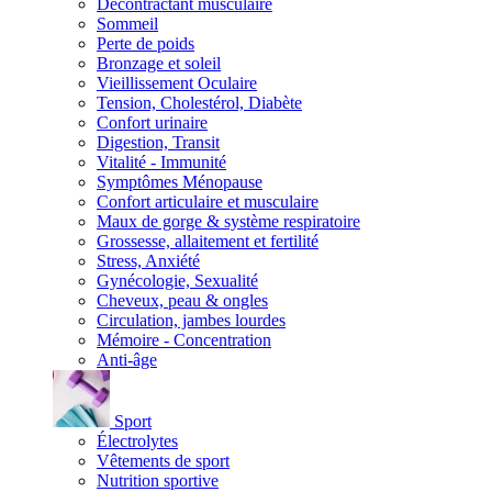
Décontractant musculaire
Sommeil
Perte de poids
Bronzage et soleil
Vieillissement Oculaire
Tension, Cholestérol, Diabète
Confort urinaire
Digestion, Transit
Vitalité - Immunité
Symptômes Ménopause
Confort articulaire et musculaire
Maux de gorge & système respiratoire
Grossesse, allaitement et fertilité
Stress, Anxiété
Gynécologie, Sexualité
Cheveux, peau & ongles
Circulation, jambes lourdes
Mémoire - Concentration
Anti-âge
Sport
Électrolytes
Vêtements de sport
Nutrition sportive