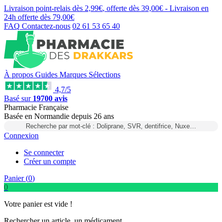
Livraison point-relais dès
2,99€
, offerte dès
39,00€
- Livraison en
24h
offerte dès
79,00€
FAQ
Contactez-nous
02 61 53 65 40
À propos
Guides
Marques
Sélections
4,7/5
Basé sur
19700 avis
Pharmacie Française
Basée
en Normandie
depuis
26 ans
Recherche par mot-clé : Doliprane, SVR, dentifrice, Nuxe…
Connexion
Se connecter
Créer un compte
Panier (
0
)
0
Votre panier est vide !
Rechercher un article, un médicament...