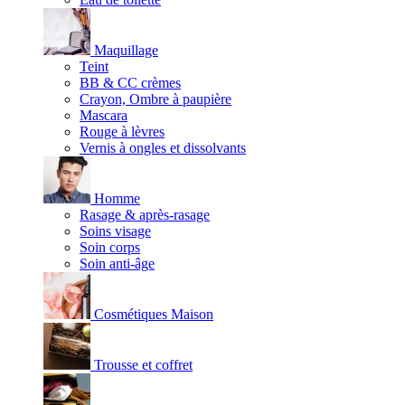
Maquillage
Teint
BB & CC crèmes
Crayon, Ombre à paupière
Mascara
Rouge à lèvres
Vernis à ongles et dissolvants
Homme
Rasage & après-rasage
Soins visage
Soin corps
Soin anti-âge
Cosmétiques Maison
Trousse et coffret