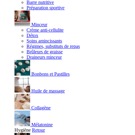
Barre nutritive
Préparation sportive
Minceur
Crème anti-cellulite
Détox
Soins amincissants
Régimes, substituts de repas
Brûleurs de graisse
Draineurs minceur
Bonbons et Pastilles
Huile de massage
Collagène
Mélatonine
Hygiène
Retour