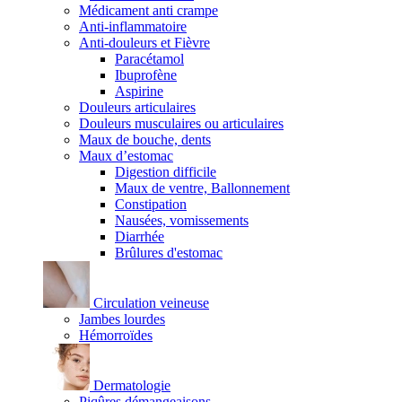
Médicament anti crampe
Anti-inflammatoire
Anti-douleurs et Fièvre
Paracétamol
Ibuprofène
Aspirine
Douleurs articulaires
Douleurs musculaires ou articulaires
Maux de bouche, dents
Maux d’estomac
Digestion difficile
Maux de ventre, Ballonnement
Constipation
Nausées, vomissements
Diarrhée
Brûlures d'estomac
Circulation veineuse
Jambes lourdes
Hémorroïdes
Dermatologie
Piqûres démangeaisons