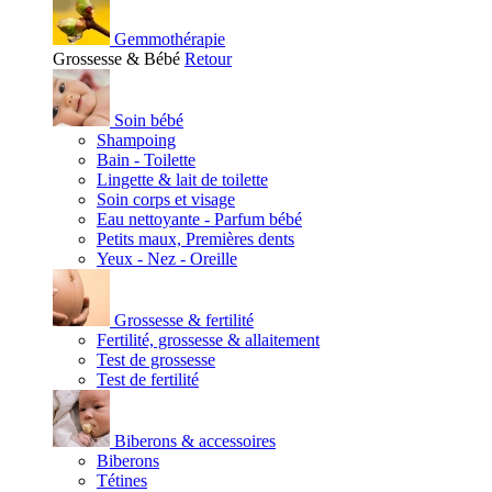
Gemmothérapie
Grossesse & Bébé
Retour
Soin bébé
Shampoing
Bain - Toilette
Lingette & lait de toilette
Soin corps et visage
Eau nettoyante - Parfum bébé
Petits maux, Premières dents
Yeux - Nez - Oreille
Grossesse & fertilité
Fertilité, grossesse & allaitement
Test de grossesse
Test de fertilité
Biberons & accessoires
Biberons
Tétines