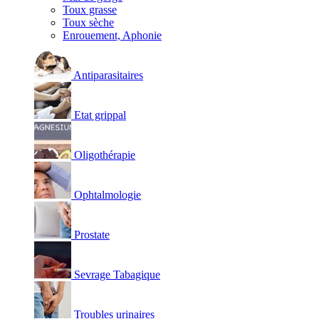
Toux grasse
Toux sèche
Enrouement, Aphonie
Antiparasitaires
Etat grippal
Oligothérapie
Ophtalmologie
Prostate
Sevrage Tabagique
Troubles urinaires