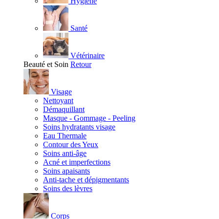
Hygiène
Santé
Vétérinaire
Beauté et Soin
Retour
Visage
Nettoyant
Démaquillant
Masque - Gommage - Peeling
Soins hydratants visage
Eau Thermale
Contour des Yeux
Soins anti-âge
Acné et imperfections
Soins apaisants
Anti-tache et dépigmentants
Soins des lèvres
Corps