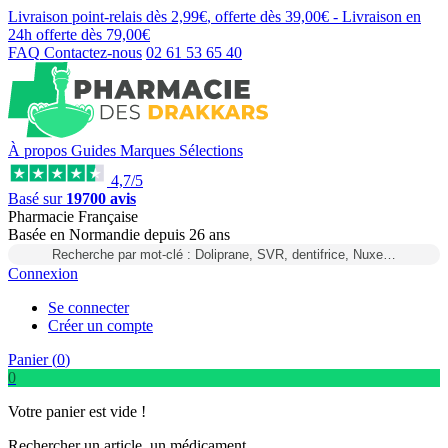
Livraison point-relais dès
2,99€
, offerte dès
39,00€
- Livraison en
24h
offerte dès
79,00€
FAQ
Contactez-nous
02 61 53 65 40
À propos
Guides
Marques
Sélections
4,7/5
Basé sur
19700 avis
Pharmacie Française
Basée
en Normandie
depuis
26 ans
Recherche par mot-clé : Doliprane, SVR, dentifrice, Nuxe…
Connexion
Se connecter
Créer un compte
Panier (
0
)
0
Votre panier est vide !
Rechercher un article, un médicament...