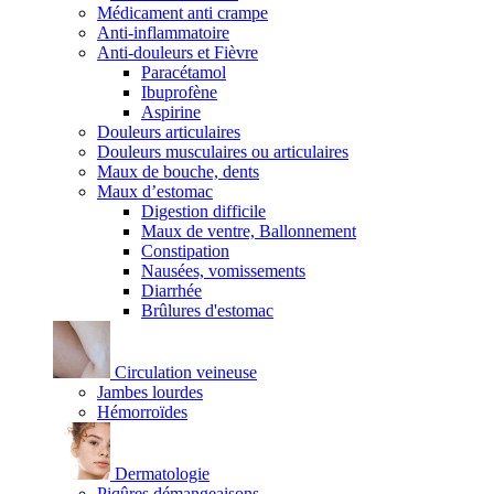
Médicament anti crampe
Anti-inflammatoire
Anti-douleurs et Fièvre
Paracétamol
Ibuprofène
Aspirine
Douleurs articulaires
Douleurs musculaires ou articulaires
Maux de bouche, dents
Maux d’estomac
Digestion difficile
Maux de ventre, Ballonnement
Constipation
Nausées, vomissements
Diarrhée
Brûlures d'estomac
Circulation veineuse
Jambes lourdes
Hémorroïdes
Dermatologie
Piqûres démangeaisons