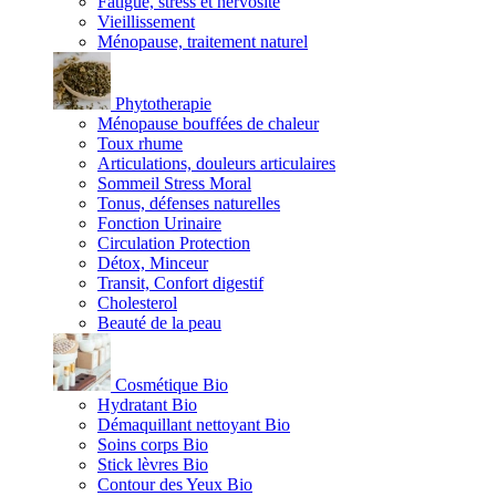
Fatigue, stress et nervosité
Vieillissement
Ménopause, traitement naturel
Phytotherapie
Ménopause bouffées de chaleur
Toux rhume
Articulations, douleurs articulaires
Sommeil Stress Moral
Tonus, défenses naturelles
Fonction Urinaire
Circulation Protection
Détox, Minceur
Transit, Confort digestif
Cholesterol
Beauté de la peau
Cosmétique Bio
Hydratant Bio
Démaquillant nettoyant Bio
Soins corps Bio
Stick lèvres Bio
Contour des Yeux Bio