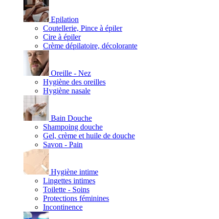
Epilation
Coutellerie, Pince à épiler
Cire à épiler
Crème dépilatoire, décolorante
Oreille - Nez
Hygiène des oreilles
Hygiène nasale
Bain Douche
Shampoing douche
Gel, crème et huile de douche
Savon - Pain
Hygiène intime
Lingettes intimes
Toilette - Soins
Protections féminines
Incontinence