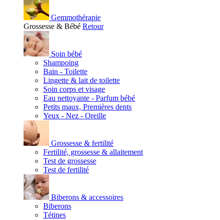
Gemmothérapie
Grossesse & Bébé
Retour
Soin bébé
Shampoing
Bain - Toilette
Lingette & lait de toilette
Soin corps et visage
Eau nettoyante - Parfum bébé
Petits maux, Premières dents
Yeux - Nez - Oreille
Grossesse & fertilité
Fertilité, grossesse & allaitement
Test de grossesse
Test de fertilité
Biberons & accessoires
Biberons
Tétines