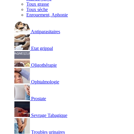
Toux grasse
Toux sèche
Enrouement, Aphonie
Antiparasitaires
Etat grippal
Oligothérapie
Ophtalmologie
Prostate
Sevrage Tabagique
Troubles urinaires