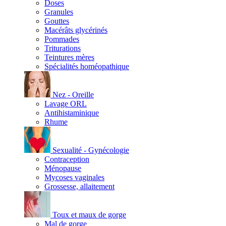
Doses
Granules
Gouttes
Macérâts glycérinés
Pommades
Triturations
Teintures mères
Spécialités homéopathique
Nez - Oreille
Lavage ORL
Antihistaminique
Rhume
Sexualité - Gynécologie
Contraception
Ménopause
Mycoses vaginales
Grossesse, allaitement
Toux et maux de gorge
Mal de gorge