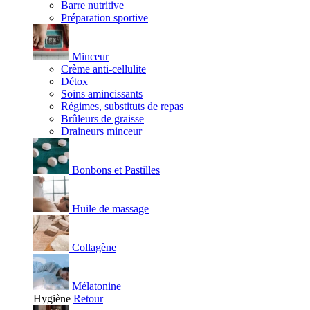
Barre nutritive
Préparation sportive
Minceur
Crème anti-cellulite
Détox
Soins amincissants
Régimes, substituts de repas
Brûleurs de graisse
Draineurs minceur
Bonbons et Pastilles
Huile de massage
Collagène
Mélatonine
Hygiène
Retour