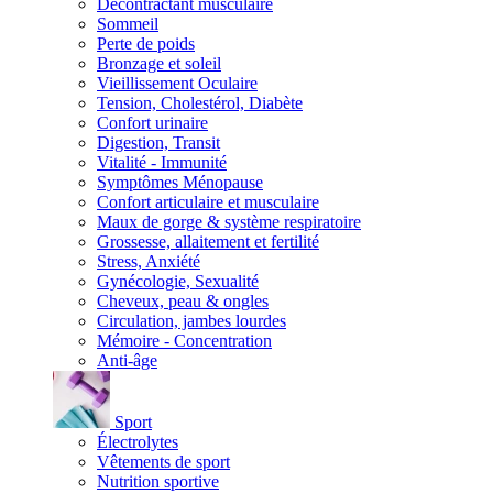
Décontractant musculaire
Sommeil
Perte de poids
Bronzage et soleil
Vieillissement Oculaire
Tension, Cholestérol, Diabète
Confort urinaire
Digestion, Transit
Vitalité - Immunité
Symptômes Ménopause
Confort articulaire et musculaire
Maux de gorge & système respiratoire
Grossesse, allaitement et fertilité
Stress, Anxiété
Gynécologie, Sexualité
Cheveux, peau & ongles
Circulation, jambes lourdes
Mémoire - Concentration
Anti-âge
Sport
Électrolytes
Vêtements de sport
Nutrition sportive