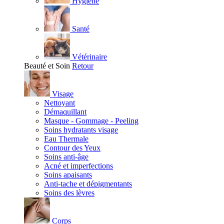
Hygiène
Santé
Vétérinaire
Beauté et Soin
Retour
Visage
Nettoyant
Démaquillant
Masque - Gommage - Peeling
Soins hydratants visage
Eau Thermale
Contour des Yeux
Soins anti-âge
Acné et imperfections
Soins apaisants
Anti-tache et dépigmentants
Soins des lèvres
Corps