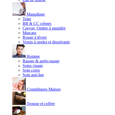
Maquillage
Teint
BB & CC crèmes
Crayon, Ombre à paupière
Mascara
Rouge à lèvres
Vernis à ongles et dissolvants
Homme
Rasage & après-rasage
Soins visage
Soin corps
Soin anti-âge
Cosmétiques Maison
Trousse et coffret