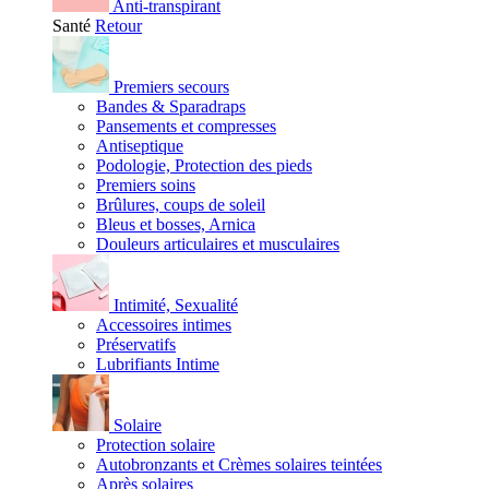
Anti-transpirant
Santé
Retour
Premiers secours
Bandes & Sparadraps
Pansements et compresses
Antiseptique
Podologie, Protection des pieds
Premiers soins
Brûlures, coups de soleil
Bleus et bosses, Arnica
Douleurs articulaires et musculaires
Intimité, Sexualité
Accessoires intimes
Préservatifs
Lubrifiants Intime
Solaire
Protection solaire
Autobronzants et Crèmes solaires teintées
Après solaires