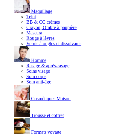
Maquillage
Teint
BB & CC crèmes
Crayon, Ombre à paupière
Mascara
Rouge à lèvres
Vernis à ongles et dissolvants
Homme
Rasage & après-rasage
Soins visage
Soin corps
Soin anti-âge
Cosmétiques Maison
Trousse et coffret
Formats voyage