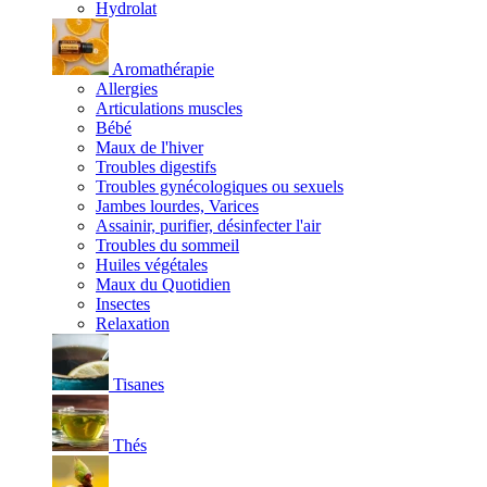
Hydrolat
Aromathérapie
Allergies
Articulations muscles
Bébé
Maux de l'hiver
Troubles digestifs
Troubles gynécologiques ou sexuels
Jambes lourdes, Varices
Assainir, purifier, désinfecter l'air
Troubles du sommeil
Huiles végétales
Maux du Quotidien
Insectes
Relaxation
Tisanes
Thés