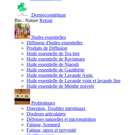
Dermocosmétique
Bio - Nature
Retour
Huiles essentielles
Diffuseur d'huiles essentielles
Produits de Diffusion
Huile essentielle de Tea tree
Huile essentielle de Ravintsara
Huile essentielle de Niaouli
Huile essentielle de Gaulthérie
Huile essentielle de Lavande Aspic
Huile essentielle de Lavande vraie et lavande fine
Huile essentielle de Menthe poivrée
Probiotiques
Digestion, Troubles intestinaux
Douleurs articulaires
Défenses naturelles et micronutrition
Fatigue, Sommeil
Fatigue, stress et nervosité