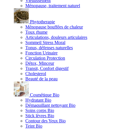
Vieillissement
Ménopause, traitement naturel
Phytotherapie
Ménopause bouffées de chaleur
Toux rhume
Articulations, douleurs articulaires
Sommeil Stress Moral
Tonus, défenses naturelles
Fonction Urinaire
Circulation Protection
Détox, Minceur
Transit, Confort digestif
Cholesterol
Beauté de la peau
Cosmétique Bio
Hydratant Bio
Démaquillant nettoyant Bio
Soins corps Bio
Stick lèvres Bio
Contour des Yeux Bio
Teint Bio