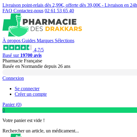
Livraison point-relais dès
2,99€
, offerte dès
39,00€
- Livraison en
24
FAQ
Contactez-nous
02 61 53 65 40
À propos
Guides
Marques
Sélections
4,7/5
Basé sur
19700 avis
Pharmacie Française
Basée
en Normandie
depuis
26 ans
Connexion
Se connecter
Créer un compte
Panier (
0
)
0
Votre panier est vide !
Rechercher un article, un médicament...