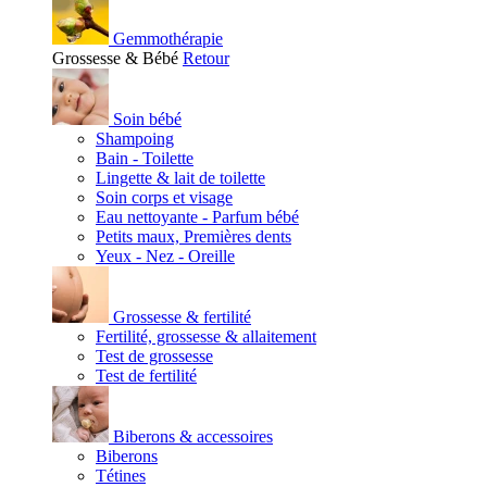
Gemmothérapie
Grossesse & Bébé
Retour
Soin bébé
Shampoing
Bain - Toilette
Lingette & lait de toilette
Soin corps et visage
Eau nettoyante - Parfum bébé
Petits maux, Premières dents
Yeux - Nez - Oreille
Grossesse & fertilité
Fertilité, grossesse & allaitement
Test de grossesse
Test de fertilité
Biberons & accessoires
Biberons
Tétines