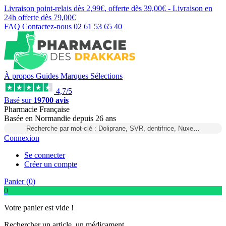
Livraison point-relais dès
2,99€
, offerte dès
39,00€
- Livraison en
24h
offerte dès
79,00€
FAQ
Contactez-nous
02 61 53 65 40
À propos
Guides
Marques
Sélections
4,7/5
Basé sur
19700 avis
Pharmacie Française
Basée
en Normandie
depuis
26 ans
Recherche par mot-clé : Doliprane, SVR, dentifrice, Nuxe…
Connexion
Se connecter
Créer un compte
Panier (
0
)
0
Votre panier est vide !
Rechercher un article, un médicament...