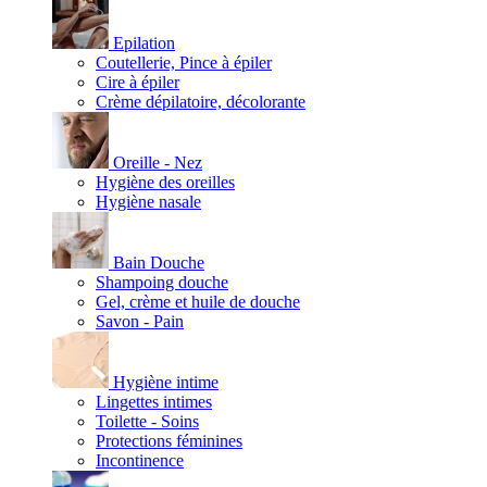
Epilation
Coutellerie, Pince à épiler
Cire à épiler
Crème dépilatoire, décolorante
Oreille - Nez
Hygiène des oreilles
Hygiène nasale
Bain Douche
Shampoing douche
Gel, crème et huile de douche
Savon - Pain
Hygiène intime
Lingettes intimes
Toilette - Soins
Protections féminines
Incontinence