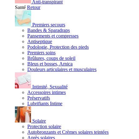
Anti-transpirant
Santé
Retour
Premiers secours
Bandes & Sparadraps
Pansements et compresses
Antiseptique
Podologie, Protection des pieds
Premiers soins
Brûlures, coups de soleil
Bleus et bosses, Arnica
Douleurs articulaires et musculaires
Intimité, Sexualité
Accessoires intimes
Préservatifs
Lubrifiants Intime
Solaire
Protection solaire
Autobronzants et Crèmes solaires teintées
Après solaires