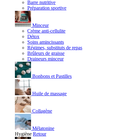
Barre nutritive
Préparation sportive
Minceur
Crème anti-cellulite
Détox
Soins amincissants
Régimes, substituts de repas
Brûleurs de graisse
Draineurs minceur
Bonbons et Pastilles
Huile de massage
Collagène
Mélatonine
Hygiène
Retour