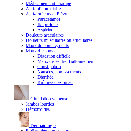
Médicament anti crampe
Anti-inflammatoire
Anti-douleurs et Fièvre
Paracétamol
Ibuprofène
Aspirine
Douleurs articulaires
Douleurs musculaires ou articulaires
Maux de bouche, dents
Maux d’estomac
Digestion difficile
Maux de ventre, Ballonnement
Constipation
Nausées, vomissements
Diarrhée
Brûlures d'estomac
Circulation veineuse
Jambes lourdes
Hémorroïdes
Dermatologie
Piqûres démangeaisons