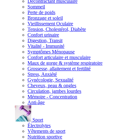
Décontractant musculaire
Sommeil
Perte de poids
Bronzage et soleil
Vieillissement Oculaire
Tension, Cholestérol, Diabète
Confort urinaire
Digestion, Transit
Vitalité - Immunité
Symptômes Ménopause
Confort articulaire et musculaire
Maux de gorge & système respiratoire
Grossesse, allaitement et fertilité
Stress, Anxiété
Gynécologie, Sexualité
Cheveux, peau & ongles
Circulation, jambes lourdes
Mémoire - Concentration
Anti-âge
Sport
Électrolytes
Vêtements de sport
Nutrition sportive