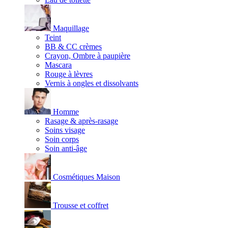
Maquillage
Teint
BB & CC crèmes
Crayon, Ombre à paupière
Mascara
Rouge à lèvres
Vernis à ongles et dissolvants
Homme
Rasage & après-rasage
Soins visage
Soin corps
Soin anti-âge
Cosmétiques Maison
Trousse et coffret