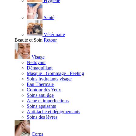
Hygiène
Santé
Vétérinaire
Beauté et Soin
Retour
Visage
Nettoyant
Démaquillant
Masque - Gommage - Peeling
Soins hydratants visage
Eau Thermale
Contour des Yeux
Soins anti-âge
Acné et imperfections
Soins apaisants
Anti-tache et dépigmentants
Soins des lèvres
Corps