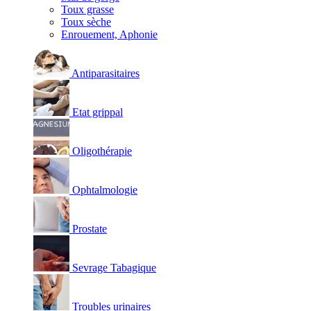
Toux grasse
Toux sèche
Enrouement, Aphonie
Antiparasitaires
Etat grippal
Oligothérapie
Ophtalmologie
Prostate
Sevrage Tabagique
Troubles urinaires