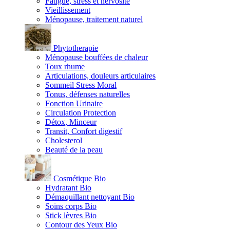
Fatigue, stress et nervosité
Vieillissement
Ménopause, traitement naturel
Phytotherapie
Ménopause bouffées de chaleur
Toux rhume
Articulations, douleurs articulaires
Sommeil Stress Moral
Tonus, défenses naturelles
Fonction Urinaire
Circulation Protection
Détox, Minceur
Transit, Confort digestif
Cholesterol
Beauté de la peau
Cosmétique Bio
Hydratant Bio
Démaquillant nettoyant Bio
Soins corps Bio
Stick lèvres Bio
Contour des Yeux Bio