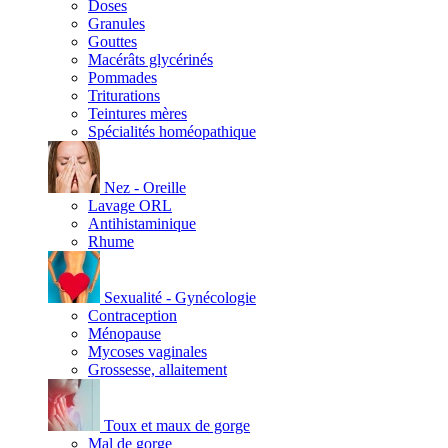
Doses
Granules
Gouttes
Macérâts glycérinés
Pommades
Triturations
Teintures mères
Spécialités homéopathique
Nez - Oreille
Lavage ORL
Antihistaminique
Rhume
Sexualité - Gynécologie
Contraception
Ménopause
Mycoses vaginales
Grossesse, allaitement
Toux et maux de gorge
Mal de gorge