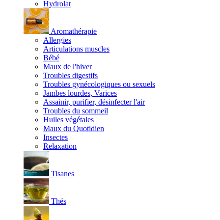
Hydrolat
Aromathérapie
Allergies
Articulations muscles
Bébé
Maux de l'hiver
Troubles digestifs
Troubles gynécologiques ou sexuels
Jambes lourdes, Varices
Assainir, purifier, désinfecter l'air
Troubles du sommeil
Huiles végétales
Maux du Quotidien
Insectes
Relaxation
Tisanes
Thés