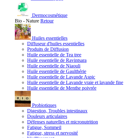
Dermocosmétique
Bio - Nature
Retour
Huiles essentielles
Diffuseur d'huiles essentielles
Produits de Diffusion
Huile essentielle de Tea tree
Huile essentielle de Ravintsara
Huile essentielle de Niaouli
Huile essentielle de Gaulthérie
Huile essentielle de Lavande Aspic
Huile essentielle de Lavande vraie et lavande fine
Huile essentielle de Menthe poivrée
Probiotiques
Digestion, Troubles intestinaux
Douleurs articulaires
Défenses naturelles et micronutrition
Fatigue, Sommeil
Fatigue, stress et nervosité