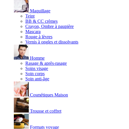
Maquillage
Teint
BB & CC crèmes
Crayon, Ombre à paupière
Mascara
Rouge à lèvres
Vernis à ongles et dissolvants
Homme
Rasage & après-rasage
Soins visage
Soin corps
Soin anti-âge
Cosmétiques Maison
Trousse et coffret
Formats voyage