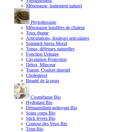
Vieillissement
Ménopause, traitement naturel
Phytotherapie
Ménopause bouffées de chaleur
Toux rhume
Articulations, douleurs articulaires
Sommeil Stress Moral
Tonus, défenses naturelles
Fonction Urinaire
Circulation Protection
Détox, Minceur
Transit, Confort digestif
Cholesterol
Beauté de la peau
Cosmétique Bio
Hydratant Bio
Démaquillant nettoyant Bio
Soins corps Bio
Stick lèvres Bio
Contour des Yeux Bio
Teint Bio