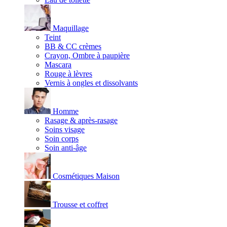
Maquillage
Teint
BB & CC crèmes
Crayon, Ombre à paupière
Mascara
Rouge à lèvres
Vernis à ongles et dissolvants
Homme
Rasage & après-rasage
Soins visage
Soin corps
Soin anti-âge
Cosmétiques Maison
Trousse et coffret