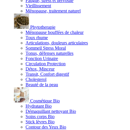
Fatigue, stress et nervosité
Vieillissement
Ménopause, traitement naturel
Phytotherapie
Ménopause bouffées de chaleur
Toux rhume
Articulations, douleurs articulaires
Sommeil Stress Moral
Tonus, défenses naturelles
Fonction Urinaire
Circulation Protection
Détox, Minceur
Transit, Confort digestif
Cholesterol
Beauté de la peau
Cosmétique Bio
Hydratant Bio
Démaquillant nettoyant Bio
Soins corps Bio
Stick lèvres Bio
Contour des Yeux Bio