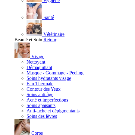
Hygiène
Santé
Vétérinaire
Beauté et Soin
Retour
Visage
Nettoyant
Démaquillant
Masque - Gommage - Peeling
Soins hydratants visage
Eau Thermale
Contour des Yeux
Soins anti-âge
Acné et imperfections
Soins apaisants
Anti-tache et dépigmentants
Soins des lèvres
Corps