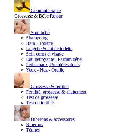
Gemmothérapie
Grossesse & Bébé
Retour
Soin bébé
Shampoing
Bain - Toilette
Lingette & lait de toilette
Soin corps et visage
Eau nettoyante - Parfum bébé
Petits maux, Premières dents
Yeux - Nez - Oreille
Grossesse & fertilité
Fertilité, grossesse & allaitement
Test de grossesse
Test de fertilité
Biberons & accessoires
Biberons
Tétines