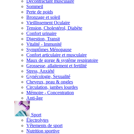
Décontractant musculaire
Sommeil
Perte de poids
Bronzage et soleil
Vieillissement Oculaire
Tension, Cholestérol, Diabète
Confort urinaire
Digestion, Transit
Vitalité - Immunité
Symptômes Ménopause
Confort articulaire et musculaire
Maux de gorge & système respiratoire
Grossesse, allaitement et fertilité
Stress, Anxiété
Gynécologie, Sexualité
Cheveux, peau & ongles
Circulation, jambes lourdes
Mémoire - Concentration
Anti-âge
Sport
Électrolytes
Vêtements de sport
Nutrition sportive