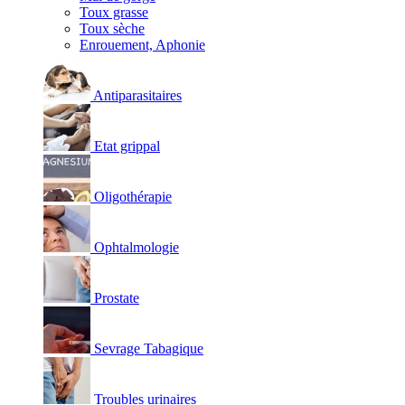
Toux grasse
Toux sèche
Enrouement, Aphonie
Antiparasitaires
Etat grippal
Oligothérapie
Ophtalmologie
Prostate
Sevrage Tabagique
Troubles urinaires