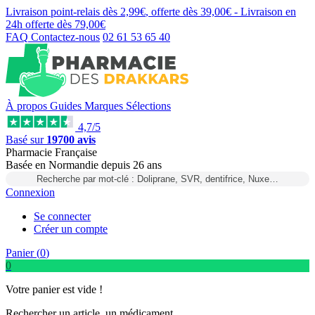
Livraison point-relais dès
2,99€
, offerte dès
39,00€
- Livraison en
24h
offerte dès
79,00€
FAQ
Contactez-nous
02 61 53 65 40
À propos
Guides
Marques
Sélections
4,7/5
Basé sur
19700 avis
Pharmacie Française
Basée
en Normandie
depuis
26 ans
Recherche par mot-clé : Doliprane, SVR, dentifrice, Nuxe…
Connexion
Se connecter
Créer un compte
Panier (
0
)
0
Votre panier est vide !
Rechercher un article, un médicament...