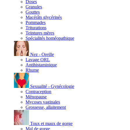
Doses
Granules
Gouttes
Macérâts glycérinés
Pommades
Triturations
Teintures mères
Spécialités homéopathique
Nez - Oreille
Lavage ORL
Antihistaminique
Rhume
Sexualité - Gynécologie
Contraception
Ménopause
Mycoses vaginales
Grossesse, allaitement
Toux et maux de gorge
Mal de gorge