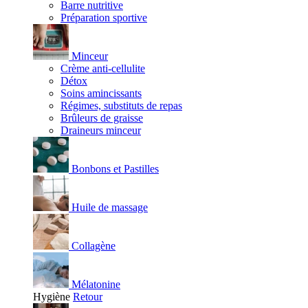
Barre nutritive
Préparation sportive
Minceur
Crème anti-cellulite
Détox
Soins amincissants
Régimes, substituts de repas
Brûleurs de graisse
Draineurs minceur
Bonbons et Pastilles
Huile de massage
Collagène
Mélatonine
Hygiène
Retour