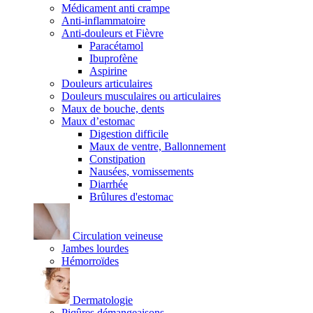
Médicament anti crampe
Anti-inflammatoire
Anti-douleurs et Fièvre
Paracétamol
Ibuprofène
Aspirine
Douleurs articulaires
Douleurs musculaires ou articulaires
Maux de bouche, dents
Maux d’estomac
Digestion difficile
Maux de ventre, Ballonnement
Constipation
Nausées, vomissements
Diarrhée
Brûlures d'estomac
Circulation veineuse
Jambes lourdes
Hémorroïdes
Dermatologie
Piqûres démangeaisons