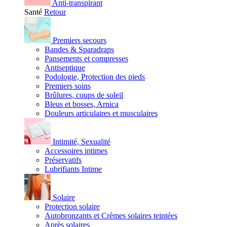
Anti-transpirant
Santé
Retour
Premiers secours
Bandes & Sparadraps
Pansements et compresses
Antiseptique
Podologie, Protection des pieds
Premiers soins
Brûlures, coups de soleil
Bleus et bosses, Arnica
Douleurs articulaires et musculaires
Intimité, Sexualité
Accessoires intimes
Préservatifs
Lubrifiants Intime
Solaire
Protection solaire
Autobronzants et Crèmes solaires teintées
Après solaires