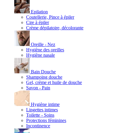
Epilation
Coutellerie, Pince à épiler
Cire à épiler
Crème dépilatoire, décolorante
Oreille - Nez
Hygiène des oreilles
Hygiène nasale
Bain Douche
Shampoing douche
Gel, crème et huile de douche
Savon - Pain
Hygiène intime
Lingettes intimes
Toilette - Soins
Protections féminines
Incontinence