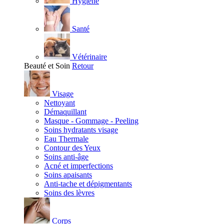
Hygiène
Santé
Vétérinaire
Beauté et Soin
Retour
Visage
Nettoyant
Démaquillant
Masque - Gommage - Peeling
Soins hydratants visage
Eau Thermale
Contour des Yeux
Soins anti-âge
Acné et imperfections
Soins apaisants
Anti-tache et dépigmentants
Soins des lèvres
Corps