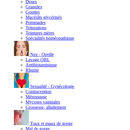
Doses
Granules
Gouttes
Macérâts glycérinés
Pommades
Triturations
Teintures mères
Spécialités homéopathique
Nez - Oreille
Lavage ORL
Antihistaminique
Rhume
Sexualité - Gynécologie
Contraception
Ménopause
Mycoses vaginales
Grossesse, allaitement
Toux et maux de gorge
Mal de gorge