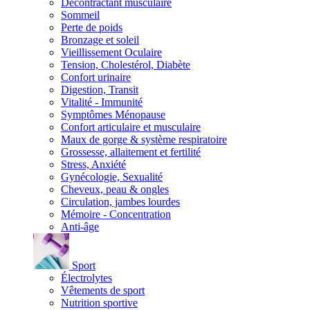
Décontractant musculaire
Sommeil
Perte de poids
Bronzage et soleil
Vieillissement Oculaire
Tension, Cholestérol, Diabète
Confort urinaire
Digestion, Transit
Vitalité - Immunité
Symptômes Ménopause
Confort articulaire et musculaire
Maux de gorge & système respiratoire
Grossesse, allaitement et fertilité
Stress, Anxiété
Gynécologie, Sexualité
Cheveux, peau & ongles
Circulation, jambes lourdes
Mémoire - Concentration
Anti-âge
Sport
Électrolytes
Vêtements de sport
Nutrition sportive