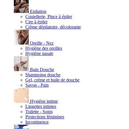
Epilation
Coutellerie, Pince à épiler
Cire à épiler
Crème dépilatoire, décolorante
Oreille - Nez
Hygiène des oreilles
Hygiène nasale
Bain Douche
Shampoing douche
Gel, crème et huile de douche
Savon - Pain
Hygiène intime
Lingettes intimes
Toilette - Soins
Protections féminines
Incontinence