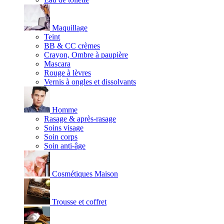
Maquillage
Teint
BB & CC crèmes
Crayon, Ombre à paupière
Mascara
Rouge à lèvres
Vernis à ongles et dissolvants
Homme
Rasage & après-rasage
Soins visage
Soin corps
Soin anti-âge
Cosmétiques Maison
Trousse et coffret