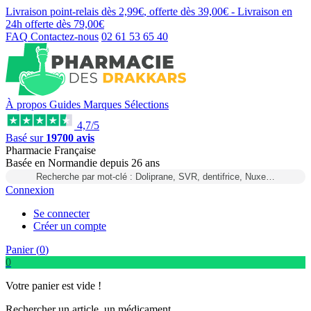
Livraison point-relais dès
2,99€
, offerte dès
39,00€
- Livraison en
24h
offerte dès
79,00€
FAQ
Contactez-nous
02 61 53 65 40
À propos
Guides
Marques
Sélections
4,7/5
Basé sur
19700 avis
Pharmacie Française
Basée
en Normandie
depuis
26 ans
Recherche par mot-clé : Doliprane, SVR, dentifrice, Nuxe…
Connexion
Se connecter
Créer un compte
Panier (
0
)
0
Votre panier est vide !
Rechercher un article, un médicament...