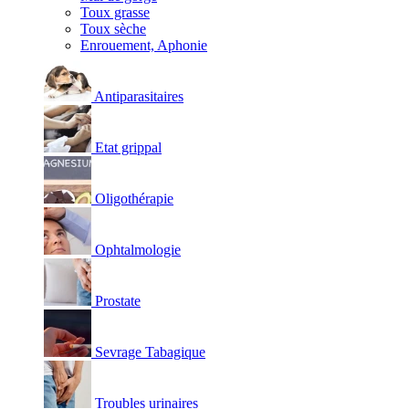
Toux grasse
Toux sèche
Enrouement, Aphonie
Antiparasitaires
Etat grippal
Oligothérapie
Ophtalmologie
Prostate
Sevrage Tabagique
Troubles urinaires