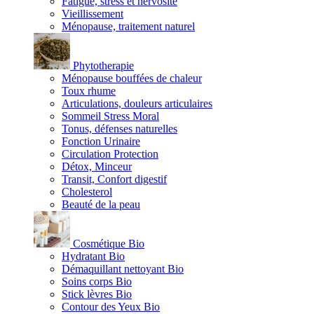
Fatigue, stress et nervosité
Vieillissement
Ménopause, traitement naturel
Phytotherapie
Ménopause bouffées de chaleur
Toux rhume
Articulations, douleurs articulaires
Sommeil Stress Moral
Tonus, défenses naturelles
Fonction Urinaire
Circulation Protection
Détox, Minceur
Transit, Confort digestif
Cholesterol
Beauté de la peau
Cosmétique Bio
Hydratant Bio
Démaquillant nettoyant Bio
Soins corps Bio
Stick lèvres Bio
Contour des Yeux Bio