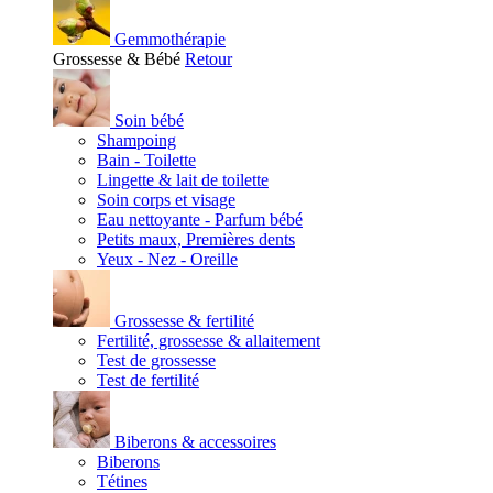
Gemmothérapie
Grossesse & Bébé
Retour
Soin bébé
Shampoing
Bain - Toilette
Lingette & lait de toilette
Soin corps et visage
Eau nettoyante - Parfum bébé
Petits maux, Premières dents
Yeux - Nez - Oreille
Grossesse & fertilité
Fertilité, grossesse & allaitement
Test de grossesse
Test de fertilité
Biberons & accessoires
Biberons
Tétines