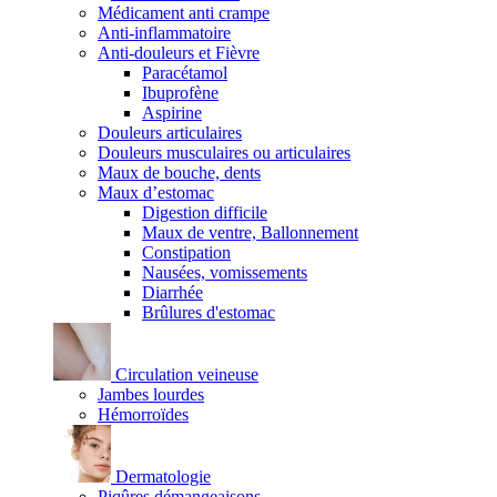
Médicament anti crampe
Anti-inflammatoire
Anti-douleurs et Fièvre
Paracétamol
Ibuprofène
Aspirine
Douleurs articulaires
Douleurs musculaires ou articulaires
Maux de bouche, dents
Maux d’estomac
Digestion difficile
Maux de ventre, Ballonnement
Constipation
Nausées, vomissements
Diarrhée
Brûlures d'estomac
Circulation veineuse
Jambes lourdes
Hémorroïdes
Dermatologie
Piqûres démangeaisons