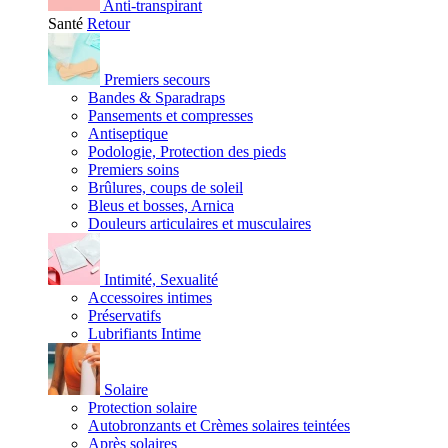
Anti-transpirant
Santé
Retour
Premiers secours
Bandes & Sparadraps
Pansements et compresses
Antiseptique
Podologie, Protection des pieds
Premiers soins
Brûlures, coups de soleil
Bleus et bosses, Arnica
Douleurs articulaires et musculaires
Intimité, Sexualité
Accessoires intimes
Préservatifs
Lubrifiants Intime
Solaire
Protection solaire
Autobronzants et Crèmes solaires teintées
Après solaires