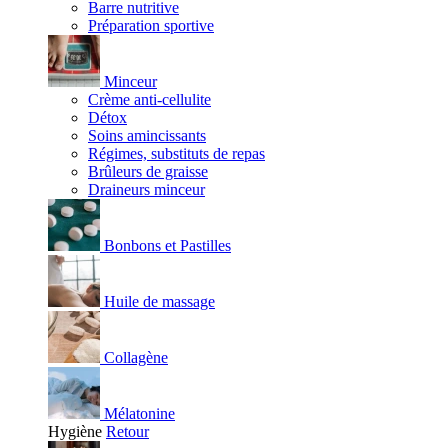
Barre nutritive
Préparation sportive
Minceur
Crème anti-cellulite
Détox
Soins amincissants
Régimes, substituts de repas
Brûleurs de graisse
Draineurs minceur
Bonbons et Pastilles
Huile de massage
Collagène
Mélatonine
Hygiène
Retour