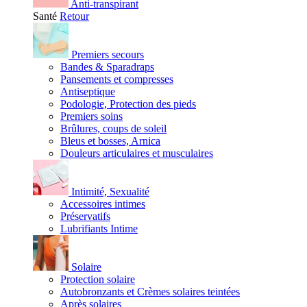
Anti-transpirant
Santé
Retour
Premiers secours
Bandes & Sparadraps
Pansements et compresses
Antiseptique
Podologie, Protection des pieds
Premiers soins
Brûlures, coups de soleil
Bleus et bosses, Arnica
Douleurs articulaires et musculaires
Intimité, Sexualité
Accessoires intimes
Préservatifs
Lubrifiants Intime
Solaire
Protection solaire
Autobronzants et Crèmes solaires teintées
Après solaires