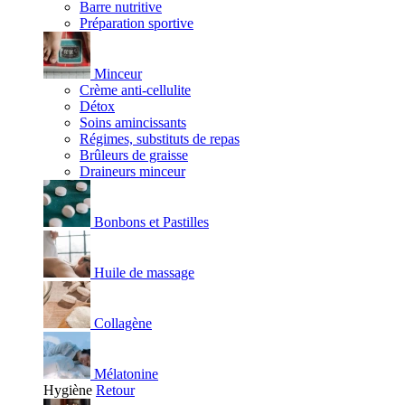
Barre nutritive
Préparation sportive
Minceur
Crème anti-cellulite
Détox
Soins amincissants
Régimes, substituts de repas
Brûleurs de graisse
Draineurs minceur
Bonbons et Pastilles
Huile de massage
Collagène
Mélatonine
Hygiène
Retour