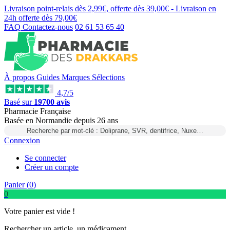
Livraison point-relais dès
2,99€
, offerte dès
39,00€
- Livraison en
24h
offerte dès
79,00€
FAQ
Contactez-nous
02 61 53 65 40
À propos
Guides
Marques
Sélections
4,7/5
Basé sur
19700 avis
Pharmacie Française
Basée
en Normandie
depuis
26 ans
Recherche par mot-clé : Doliprane, SVR, dentifrice, Nuxe…
Connexion
Se connecter
Créer un compte
Panier (
0
)
0
Votre panier est vide !
Rechercher un article, un médicament...