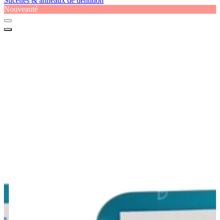
Sucettes & anneaux de dentition
Nouveauté