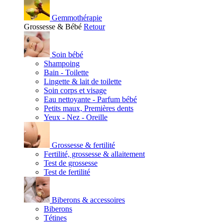
Gemmothérapie
Grossesse & Bébé
Retour
Soin bébé
Shampoing
Bain - Toilette
Lingette & lait de toilette
Soin corps et visage
Eau nettoyante - Parfum bébé
Petits maux, Premières dents
Yeux - Nez - Oreille
Grossesse & fertilité
Fertilité, grossesse & allaitement
Test de grossesse
Test de fertilité
Biberons & accessoires
Biberons
Tétines