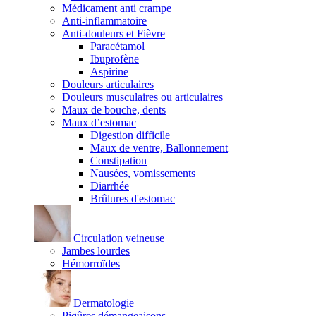
Médicament anti crampe
Anti-inflammatoire
Anti-douleurs et Fièvre
Paracétamol
Ibuprofène
Aspirine
Douleurs articulaires
Douleurs musculaires ou articulaires
Maux de bouche, dents
Maux d’estomac
Digestion difficile
Maux de ventre, Ballonnement
Constipation
Nausées, vomissements
Diarrhée
Brûlures d'estomac
Circulation veineuse
Jambes lourdes
Hémorroïdes
Dermatologie
Piqûres démangeaisons