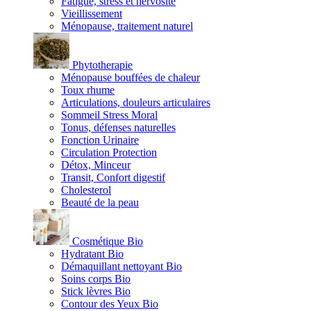
Fatigue, stress et nervosité
Vieillissement
Ménopause, traitement naturel
Phytotherapie
Ménopause bouffées de chaleur
Toux rhume
Articulations, douleurs articulaires
Sommeil Stress Moral
Tonus, défenses naturelles
Fonction Urinaire
Circulation Protection
Détox, Minceur
Transit, Confort digestif
Cholesterol
Beauté de la peau
Cosmétique Bio
Hydratant Bio
Démaquillant nettoyant Bio
Soins corps Bio
Stick lèvres Bio
Contour des Yeux Bio