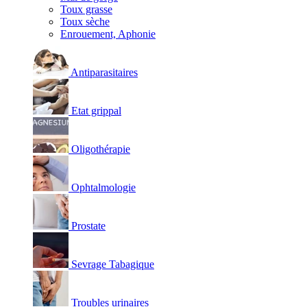
Toux grasse
Toux sèche
Enrouement, Aphonie
Antiparasitaires
Etat grippal
Oligothérapie
Ophtalmologie
Prostate
Sevrage Tabagique
Troubles urinaires