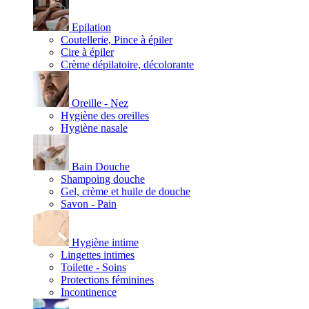
Epilation
Coutellerie, Pince à épiler
Cire à épiler
Crème dépilatoire, décolorante
Oreille - Nez
Hygiène des oreilles
Hygiène nasale
Bain Douche
Shampoing douche
Gel, crème et huile de douche
Savon - Pain
Hygiène intime
Lingettes intimes
Toilette - Soins
Protections féminines
Incontinence