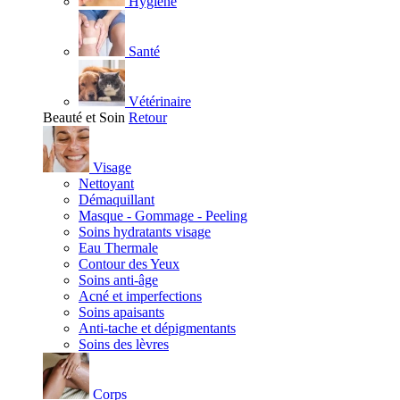
Hygiène
Santé
Vétérinaire
Beauté et Soin
Retour
Visage
Nettoyant
Démaquillant
Masque - Gommage - Peeling
Soins hydratants visage
Eau Thermale
Contour des Yeux
Soins anti-âge
Acné et imperfections
Soins apaisants
Anti-tache et dépigmentants
Soins des lèvres
Corps