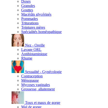
Doses
Granules
Gouttes
Macérâts glycérinés
Pommades
Triturations
Teintures mères
Spécialités homéopathique
Nez - Oreille
Lavage ORL
Antihistaminique
Rhume
Sexualité - Gynécologie
Contraception
Ménopause
Mycoses vaginales
Grossesse, allaitement
Toux et maux de gorge
Mal de gorge