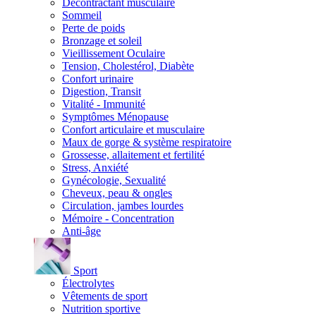
Décontractant musculaire
Sommeil
Perte de poids
Bronzage et soleil
Vieillissement Oculaire
Tension, Cholestérol, Diabète
Confort urinaire
Digestion, Transit
Vitalité - Immunité
Symptômes Ménopause
Confort articulaire et musculaire
Maux de gorge & système respiratoire
Grossesse, allaitement et fertilité
Stress, Anxiété
Gynécologie, Sexualité
Cheveux, peau & ongles
Circulation, jambes lourdes
Mémoire - Concentration
Anti-âge
Sport
Électrolytes
Vêtements de sport
Nutrition sportive