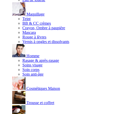
Maquillage
Teint
BB & CC crèmes
Crayon, Ombre à paupière
Mascara
Rouge à lèvres
Vernis à ongles et dissolvants
Homme
Rasage & après-rasage
Soins visage
Soin corps
Soin anti-âge
Cosmétiques Maison
Trousse et coffret