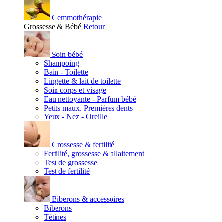
Gemmothérapie
Grossesse & Bébé
Retour
Soin bébé
Shampoing
Bain - Toilette
Lingette & lait de toilette
Soin corps et visage
Eau nettoyante - Parfum bébé
Petits maux, Premières dents
Yeux - Nez - Oreille
Grossesse & fertilité
Fertilité, grossesse & allaitement
Test de grossesse
Test de fertilité
Biberons & accessoires
Biberons
Tétines