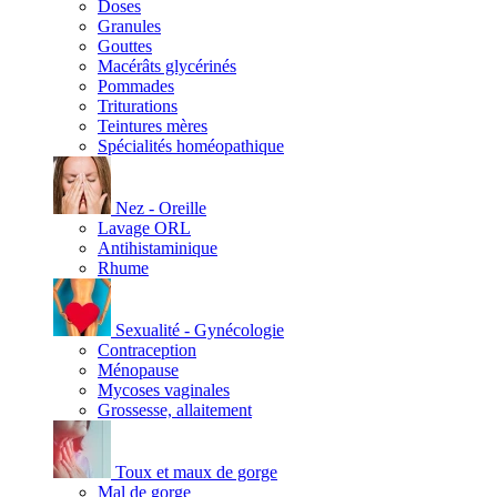
Doses
Granules
Gouttes
Macérâts glycérinés
Pommades
Triturations
Teintures mères
Spécialités homéopathique
Nez - Oreille
Lavage ORL
Antihistaminique
Rhume
Sexualité - Gynécologie
Contraception
Ménopause
Mycoses vaginales
Grossesse, allaitement
Toux et maux de gorge
Mal de gorge