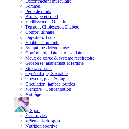
Décontractant musculaire
Sommeil
Perte de poids
Bronzage et soleil
Vieillissement Oculaire
Tension, Cholestérol, Diabète
Confort urinaire
Digestion, Transit
Vitalité - Immunité
Symptômes Ménopause
Confort articulaire et musculaire
Maux de gorge & système respiratoire
Grossesse, allaitement et fertilité
Stress, Anxiété
Gynécologie, Sexualité
Cheveux, peau & ongles
Circulation, jambes lourdes
Mémoire - Concentration
Anti-âge
Sport
Électrolytes
Vêtements de sport
Nutrition sportive