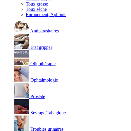
Toux grasse
Toux sèche
Enrouement, Aphonie
Antiparasitaires
Etat grippal
Oligothérapie
Ophtalmologie
Prostate
Sevrage Tabagique
Troubles urinaires