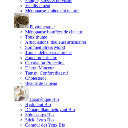
Fatigue, stress et nervosité
Vieillissement
Ménopause, traitement naturel
Phytotherapie
Ménopause bouffées de chaleur
Toux rhume
Articulations, douleurs articulaires
Sommeil Stress Moral
Tonus, défenses naturelles
Fonction Urinaire
Circulation Protection
Détox, Minceur
Transit, Confort digestif
Cholesterol
Beauté de la peau
Cosmétique Bio
Hydratant Bio
Démaquillant nettoyant Bio
Soins corps Bio
Stick lèvres Bio
Contour des Yeux Bio