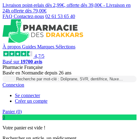
Livraison point-relais dès
2,99€
, offerte dès
39,00€
- Livraison en
24h
offerte dès
79,00€
FAQ
Contactez-nous
02 61 53 65 40
À propos
Guides
Marques
Sélections
4,7/5
Basé sur
19700 avis
Pharmacie Française
Basée
en Normandie
depuis
26 ans
Recherche par mot-clé : Doliprane, SVR, dentifrice, Nuxe…
Connexion
Se connecter
Créer un compte
Panier (
0
)
0
Votre panier est vide !
Rechercher un article, un médicament...