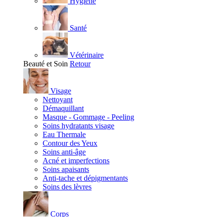
Hygiène
Santé
Vétérinaire
Beauté et Soin
Retour
Visage
Nettoyant
Démaquillant
Masque - Gommage - Peeling
Soins hydratants visage
Eau Thermale
Contour des Yeux
Soins anti-âge
Acné et imperfections
Soins apaisants
Anti-tache et dépigmentants
Soins des lèvres
Corps