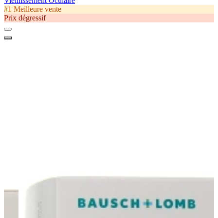
Vieillissement Oculaire
#1 Meilleure vente
Prix dégressif