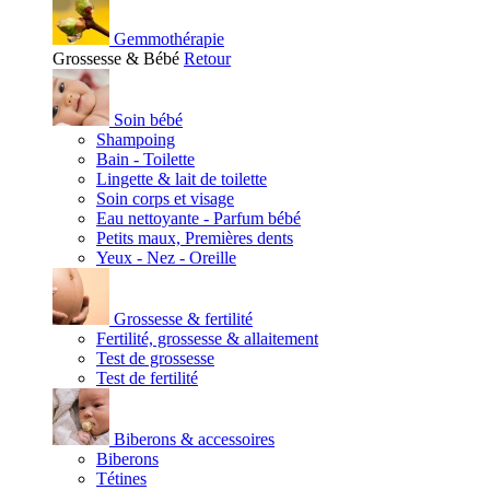
Gemmothérapie
Grossesse & Bébé
Retour
Soin bébé
Shampoing
Bain - Toilette
Lingette & lait de toilette
Soin corps et visage
Eau nettoyante - Parfum bébé
Petits maux, Premières dents
Yeux - Nez - Oreille
Grossesse & fertilité
Fertilité, grossesse & allaitement
Test de grossesse
Test de fertilité
Biberons & accessoires
Biberons
Tétines