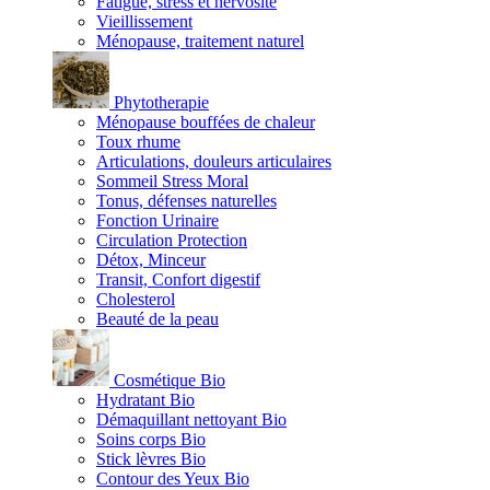
Fatigue, stress et nervosité
Vieillissement
Ménopause, traitement naturel
Phytotherapie
Ménopause bouffées de chaleur
Toux rhume
Articulations, douleurs articulaires
Sommeil Stress Moral
Tonus, défenses naturelles
Fonction Urinaire
Circulation Protection
Détox, Minceur
Transit, Confort digestif
Cholesterol
Beauté de la peau
Cosmétique Bio
Hydratant Bio
Démaquillant nettoyant Bio
Soins corps Bio
Stick lèvres Bio
Contour des Yeux Bio