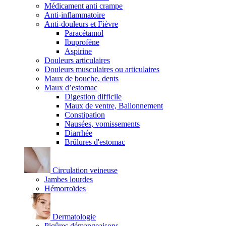
Médicament anti crampe
Anti-inflammatoire
Anti-douleurs et Fièvre
Paracétamol
Ibuprofène
Aspirine
Douleurs articulaires
Douleurs musculaires ou articulaires
Maux de bouche, dents
Maux d’estomac
Digestion difficile
Maux de ventre, Ballonnement
Constipation
Nausées, vomissements
Diarrhée
Brûlures d'estomac
Circulation veineuse
Jambes lourdes
Hémorroïdes
Dermatologie
Piqûres démangeaisons