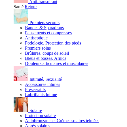
Anti-transpirant
Santé
Retour
Premiers secours
Bandes & Sparadraps
Pansements et compresses
Antiseptique
Podologie, Protection des pieds
Premiers soins
Brûlures, coups de soleil
Bleus et bosses, Arnica
Douleurs articulaires et musculaires
Intimité, Sexualité
Accessoires intimes
Préservatifs
Lubrifiants Intime
Solaire
Protection solaire
Autobronzants et Crèmes solaires teintées
Après solaires