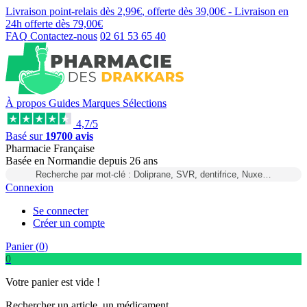
Livraison point-relais dès
2,99€
, offerte dès
39,00€
- Livraison en
24h
offerte dès
79,00€
FAQ
Contactez-nous
02 61 53 65 40
À propos
Guides
Marques
Sélections
4,7/5
Basé sur
19700 avis
Pharmacie Française
Basée
en Normandie
depuis
26 ans
Recherche par mot-clé : Doliprane, SVR, dentifrice, Nuxe…
Connexion
Se connecter
Créer un compte
Panier (
0
)
0
Votre panier est vide !
Rechercher un article, un médicament...