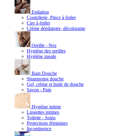
Epilation
Coutellerie, Pince à épiler
Cire à épiler
Crème dépilatoire, décolorante
Oreille - Nez
Hygiène des oreilles
Hygiène nasale
Bain Douche
Shampoing douche
Gel, crème et huile de douche
Savon - Pain
Hygiène intime
Lingettes intimes
Toilette - Soins
Protections féminines
Incontinence