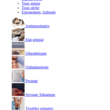
Toux grasse
Toux sèche
Enrouement, Aphonie
Antiparasitaires
Etat grippal
Oligothérapie
Ophtalmologie
Prostate
Sevrage Tabagique
Troubles urinaires