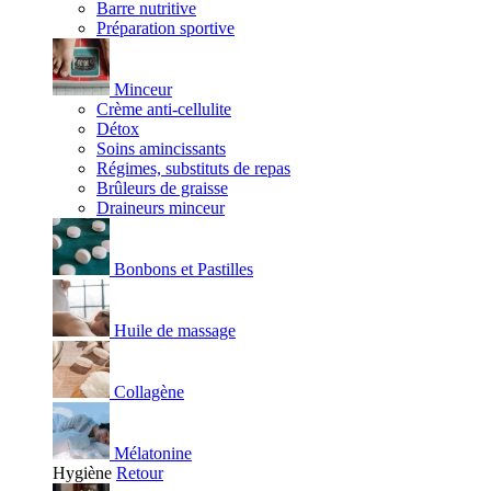
Barre nutritive
Préparation sportive
Minceur
Crème anti-cellulite
Détox
Soins amincissants
Régimes, substituts de repas
Brûleurs de graisse
Draineurs minceur
Bonbons et Pastilles
Huile de massage
Collagène
Mélatonine
Hygiène
Retour