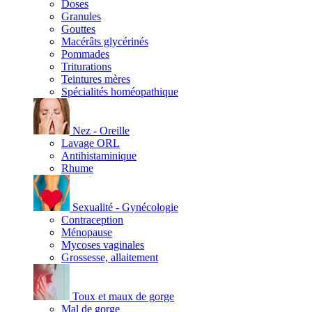
Doses
Granules
Gouttes
Macérâts glycérinés
Pommades
Triturations
Teintures mères
Spécialités homéopathique
Nez - Oreille
Lavage ORL
Antihistaminique
Rhume
Sexualité - Gynécologie
Contraception
Ménopause
Mycoses vaginales
Grossesse, allaitement
Toux et maux de gorge
Mal de gorge