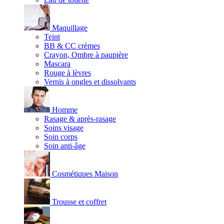
Maquillage
Teint
BB & CC crèmes
Crayon, Ombre à paupière
Mascara
Rouge à lèvres
Vernis à ongles et dissolvants
Homme
Rasage & après-rasage
Soins visage
Soin corps
Soin anti-âge
Cosmétiques Maison
Trousse et coffret