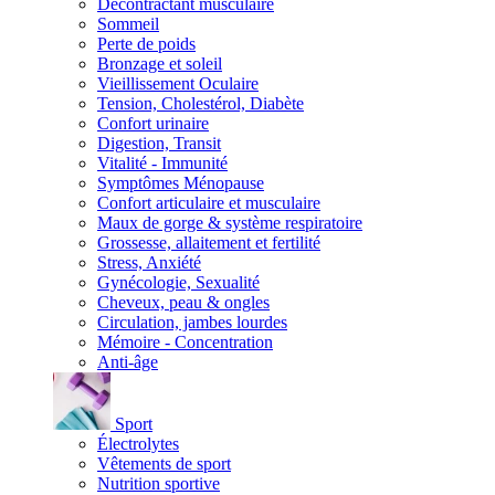
Décontractant musculaire
Sommeil
Perte de poids
Bronzage et soleil
Vieillissement Oculaire
Tension, Cholestérol, Diabète
Confort urinaire
Digestion, Transit
Vitalité - Immunité
Symptômes Ménopause
Confort articulaire et musculaire
Maux de gorge & système respiratoire
Grossesse, allaitement et fertilité
Stress, Anxiété
Gynécologie, Sexualité
Cheveux, peau & ongles
Circulation, jambes lourdes
Mémoire - Concentration
Anti-âge
Sport
Électrolytes
Vêtements de sport
Nutrition sportive