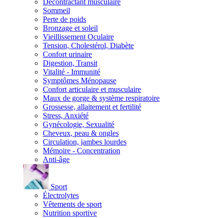
Décontractant musculaire
Sommeil
Perte de poids
Bronzage et soleil
Vieillissement Oculaire
Tension, Cholestérol, Diabète
Confort urinaire
Digestion, Transit
Vitalité - Immunité
Symptômes Ménopause
Confort articulaire et musculaire
Maux de gorge & système respiratoire
Grossesse, allaitement et fertilité
Stress, Anxiété
Gynécologie, Sexualité
Cheveux, peau & ongles
Circulation, jambes lourdes
Mémoire - Concentration
Anti-âge
Sport
Électrolytes
Vêtements de sport
Nutrition sportive