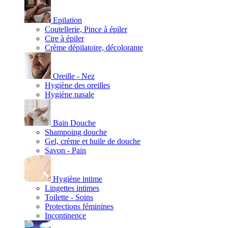
Epilation
Coutellerie, Pince à épiler
Cire à épiler
Crème dépilatoire, décolorante
Oreille - Nez
Hygiène des oreilles
Hygiène nasale
Bain Douche
Shampoing douche
Gel, crème et huile de douche
Savon - Pain
Hygiène intime
Lingettes intimes
Toilette - Soins
Protections féminines
Incontinence