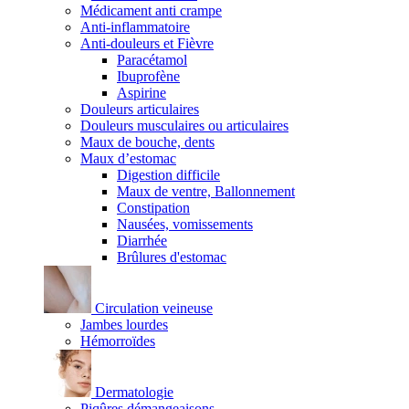
Médicament anti crampe
Anti-inflammatoire
Anti-douleurs et Fièvre
Paracétamol
Ibuprofène
Aspirine
Douleurs articulaires
Douleurs musculaires ou articulaires
Maux de bouche, dents
Maux d’estomac
Digestion difficile
Maux de ventre, Ballonnement
Constipation
Nausées, vomissements
Diarrhée
Brûlures d'estomac
Circulation veineuse
Jambes lourdes
Hémorroïdes
Dermatologie
Piqûres démangeaisons