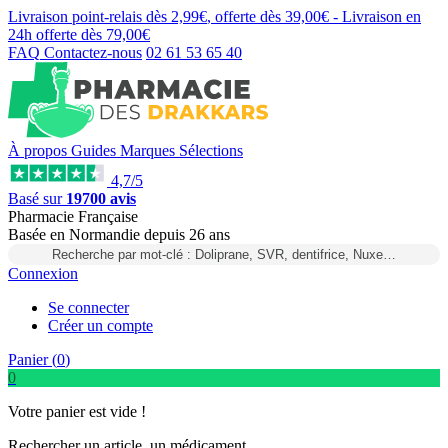
Livraison point-relais dès
2,99€
, offerte dès
39,00€
- Livraison en
24h
offerte dès
79,00€
FAQ
Contactez-nous
02 61 53 65 40
À propos
Guides
Marques
Sélections
4,7/5
Basé sur
19700 avis
Pharmacie Française
Basée
en Normandie
depuis
26 ans
Recherche par mot-clé : Doliprane, SVR, dentifrice, Nuxe…
Connexion
Se connecter
Créer un compte
Panier (
0
)
0
Votre panier est vide !
Rechercher un article, un médicament...