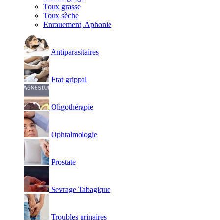
Toux grasse
Toux sèche
Enrouement, Aphonie
Antiparasitaires
Etat grippal
Oligothérapie
Ophtalmologie
Prostate
Sevrage Tabagique
Troubles urinaires