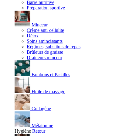
Barre nutritive
Préparation sportive
Minceur
Crème anti-cellulite
Détox
Soins amincissants
Régimes, substituts de repas
Brûleurs de graisse
Draineurs minceur
Bonbons et Pastilles
Huile de massage
Collagène
Mélatonine
Hygiène
Retour