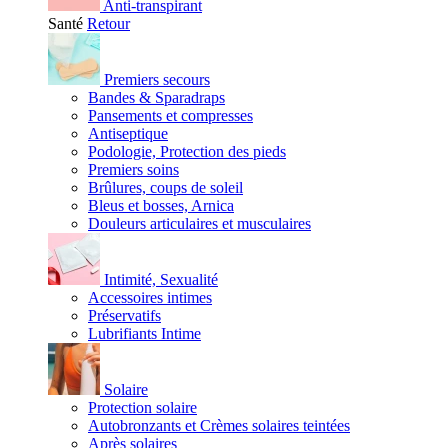
Anti-transpirant
Santé
Retour
Premiers secours
Bandes & Sparadraps
Pansements et compresses
Antiseptique
Podologie, Protection des pieds
Premiers soins
Brûlures, coups de soleil
Bleus et bosses, Arnica
Douleurs articulaires et musculaires
Intimité, Sexualité
Accessoires intimes
Préservatifs
Lubrifiants Intime
Solaire
Protection solaire
Autobronzants et Crèmes solaires teintées
Après solaires