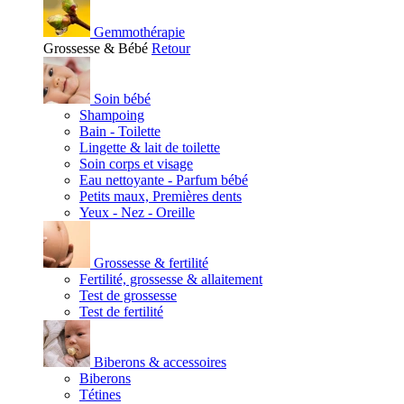
Gemmothérapie
Grossesse & Bébé
Retour
Soin bébé
Shampoing
Bain - Toilette
Lingette & lait de toilette
Soin corps et visage
Eau nettoyante - Parfum bébé
Petits maux, Premières dents
Yeux - Nez - Oreille
Grossesse & fertilité
Fertilité, grossesse & allaitement
Test de grossesse
Test de fertilité
Biberons & accessoires
Biberons
Tétines