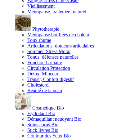
Fatigue, stress et nervosité
Vieillissement
Ménopause, traitement naturel
Phytotherapie
Ménopause bouffées de chaleur
Toux rhume
Articulations, douleurs articulaires
Sommeil Stress Moral
Tonus, défenses naturelles
Fonction Urinaire
Circulation Protection
Détox, Minceur
Transit, Confort digestif
Cholesterol
Beauté de la peau
Cosmétique Bio
Hydratant Bio
Démaquillant nettoyant Bio
Soins corps Bio
Stick lèvres Bio
Contour des Yeux Bio