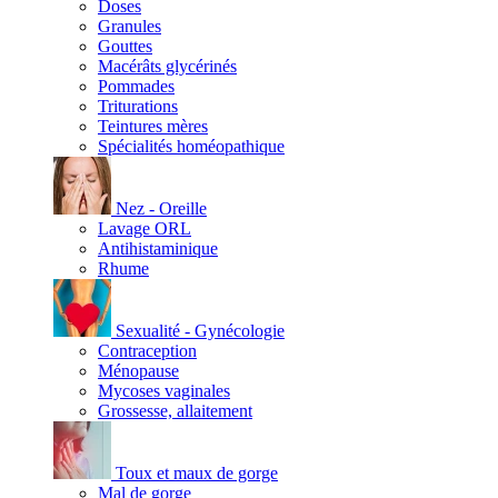
Doses
Granules
Gouttes
Macérâts glycérinés
Pommades
Triturations
Teintures mères
Spécialités homéopathique
Nez - Oreille
Lavage ORL
Antihistaminique
Rhume
Sexualité - Gynécologie
Contraception
Ménopause
Mycoses vaginales
Grossesse, allaitement
Toux et maux de gorge
Mal de gorge