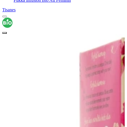
Pukka Infusion Bio Au Féminin
Tisanes