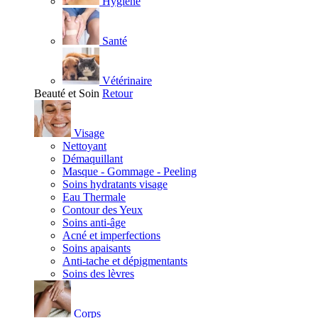
Hygiène
Santé
Vétérinaire
Beauté et Soin
Retour
Visage
Nettoyant
Démaquillant
Masque - Gommage - Peeling
Soins hydratants visage
Eau Thermale
Contour des Yeux
Soins anti-âge
Acné et imperfections
Soins apaisants
Anti-tache et dépigmentants
Soins des lèvres
Corps