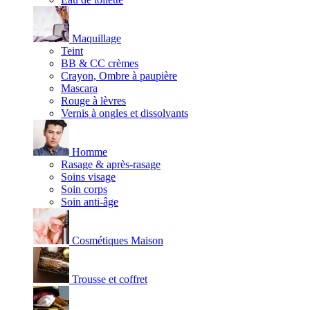
Maquillage
Teint
BB & CC crèmes
Crayon, Ombre à paupière
Mascara
Rouge à lèvres
Vernis à ongles et dissolvants
Homme
Rasage & après-rasage
Soins visage
Soin corps
Soin anti-âge
Cosmétiques Maison
Trousse et coffret