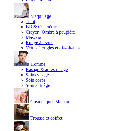
Maquillage
Teint
BB & CC crèmes
Crayon, Ombre à paupière
Mascara
Rouge à lèvres
Vernis à ongles et dissolvants
Homme
Rasage & après-rasage
Soins visage
Soin corps
Soin anti-âge
Cosmétiques Maison
Trousse et coffret