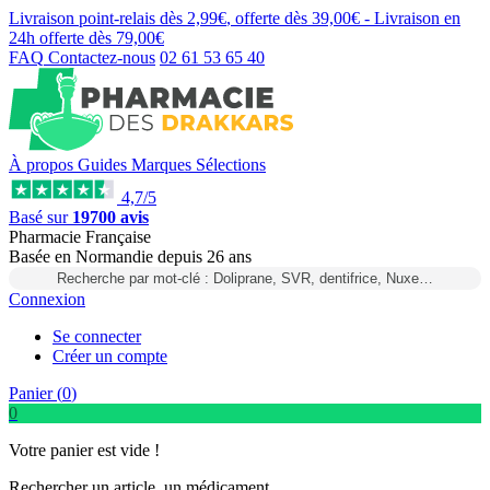
Livraison point-relais dès
2,99€
, offerte dès
39,00€
- Livraison en
24h
offerte dès
79,00€
FAQ
Contactez-nous
02 61 53 65 40
À propos
Guides
Marques
Sélections
4,7/5
Basé sur
19700 avis
Pharmacie Française
Basée
en Normandie
depuis
26 ans
Recherche par mot-clé : Doliprane, SVR, dentifrice, Nuxe…
Connexion
Se connecter
Créer un compte
Panier (
0
)
0
Votre panier est vide !
Rechercher un article, un médicament...