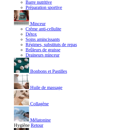
Barre nutritive
Préparation sportive
Minceur
Crème anti-cellulite
Détox
Soins amincissants
Régimes, substituts de repas
Brûleurs de graisse
Draineurs minceur
Bonbons et Pastilles
Huile de massage
Collagène
Mélatonine
Hygiène
Retour