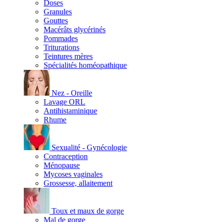
Doses
Granules
Gouttes
Macérâts glycérinés
Pommades
Triturations
Teintures mères
Spécialités homéopathique
Nez - Oreille
Lavage ORL
Antihistaminique
Rhume
Sexualité - Gynécologie
Contraception
Ménopause
Mycoses vaginales
Grossesse, allaitement
Toux et maux de gorge
Mal de gorge