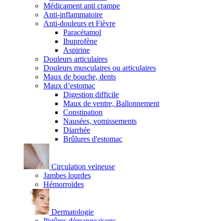
Médicament anti crampe
Anti-inflammatoire
Anti-douleurs et Fièvre
Paracétamol
Ibuprofène
Aspirine
Douleurs articulaires
Douleurs musculaires ou articulaires
Maux de bouche, dents
Maux d’estomac
Digestion difficile
Maux de ventre, Ballonnement
Constipation
Nausées, vomissements
Diarrhée
Brûlures d'estomac
Circulation veineuse
Jambes lourdes
Hémorroïdes
Dermatologie
Piqûres démangeaisons