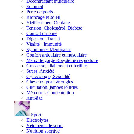
Décontractant musculaire
Sommeil
Perte de poids
Bronzage et soleil
Vieillissement Oculaire
Tension, Cholestérol, Diabète
Confort urinaire
Digestion, Transit
Vitalité - Immunité
Symptômes Ménopause
Confort articulaire et musculaire
Maux de gorge & système respiratoire
Grossesse, allaitement et fertilité
Stress, Anxiété
Gynécologie, Sexualité
Cheveux, peau & ongles
Circulation, jambes lourdes
Mémoire - Concentration
Anti-âge
Sport
Électrolytes
Vêtements de sport
Nutrition sportive