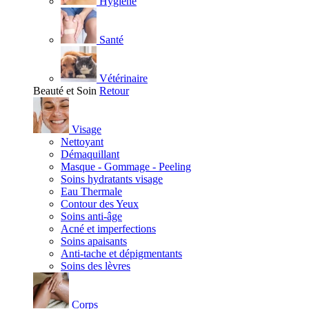
Hygiène
Santé
Vétérinaire
Beauté et Soin
Retour
Visage
Nettoyant
Démaquillant
Masque - Gommage - Peeling
Soins hydratants visage
Eau Thermale
Contour des Yeux
Soins anti-âge
Acné et imperfections
Soins apaisants
Anti-tache et dépigmentants
Soins des lèvres
Corps