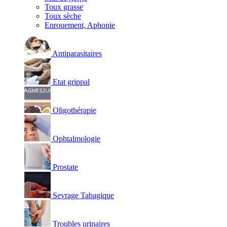
Toux grasse
Toux sèche
Enrouement, Aphonie
Antiparasitaires
Etat grippal
Oligothérapie
Ophtalmologie
Prostate
Sevrage Tabagique
Troubles urinaires