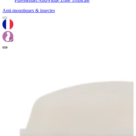
Puressentiel Anti-Pique Zone Tropicale
Anti-moustiques & insectes