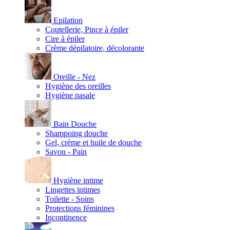
Epilation
Coutellerie, Pince à épiler
Cire à épiler
Crème dépilatoire, décolorante
Oreille - Nez
Hygiène des oreilles
Hygiène nasale
Bain Douche
Shampoing douche
Gel, crème et huile de douche
Savon - Pain
Hygiène intime
Lingettes intimes
Toilette - Soins
Protections féminines
Incontinence