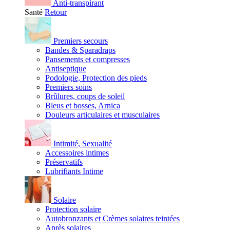
Anti-transpirant
Santé
Retour
Premiers secours
Bandes & Sparadraps
Pansements et compresses
Antiseptique
Podologie, Protection des pieds
Premiers soins
Brûlures, coups de soleil
Bleus et bosses, Arnica
Douleurs articulaires et musculaires
Intimité, Sexualité
Accessoires intimes
Préservatifs
Lubrifiants Intime
Solaire
Protection solaire
Autobronzants et Crèmes solaires teintées
Après solaires