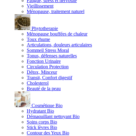
Fatigue, stress et nervosité
Vieillissement
Ménopause, traitement naturel
Phytotherapie
Ménopause bouffées de chaleur
Toux rhume
Articulations, douleurs articulaires
Sommeil Stress Moral
Tonus, défenses naturelles
Fonction Urinaire
Circulation Protection
Détox, Minceur
Transit, Confort digestif
Cholesterol
Beauté de la peau
Cosmétique Bio
Hydratant Bio
Démaquillant nettoyant Bio
Soins corps Bio
Stick lèvres Bio
Contour des Yeux Bio