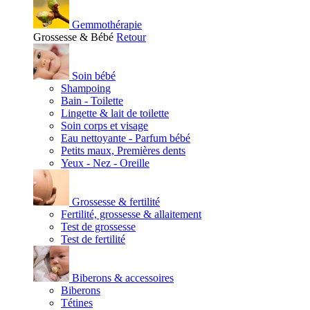
Gemmothérapie
Grossesse & Bébé
Retour
Soin bébé
Shampoing
Bain - Toilette
Lingette & lait de toilette
Soin corps et visage
Eau nettoyante - Parfum bébé
Petits maux, Premières dents
Yeux - Nez - Oreille
Grossesse & fertilité
Fertilité, grossesse & allaitement
Test de grossesse
Test de fertilité
Biberons & accessoires
Biberons
Tétines